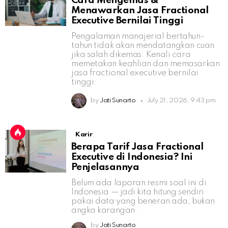
Cara Mengemas &
Menawarkan Jasa Fractional
Executive Bernilai Tinggi
Pengalaman manajerial bertahun-
tahun tidak akan mendatangkan cuan
jika salah dikemas. Kenali cara
memetakan keahlian dan memasarkan
jasa fractional executive bernilai
tinggi.
by
Jati Sunarto
July 21, 2026, 9:43 pm
Karir
Berapa Tarif Jasa Fractional
Executive di Indonesia? Ini
Penjelasannya
Belum ada laporan resmi soal ini di
Indonesia — jadi kita hitung sendiri
pakai data yang beneran ada, bukan
angka karangan.
by
Jati Sunarto