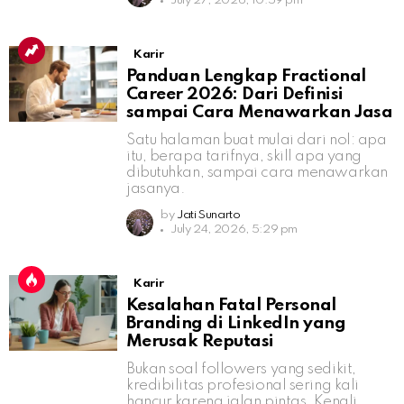
July 27, 2026, 10:59 pm
Karir
Panduan Lengkap Fractional
Career 2026: Dari Definisi
sampai Cara Menawarkan Jasa
Satu halaman buat mulai dari nol: apa
itu, berapa tarifnya, skill apa yang
dibutuhkan, sampai cara menawarkan
jasanya.
by
Jati Sunarto
July 24, 2026, 5:29 pm
Karir
Kesalahan Fatal Personal
Branding di LinkedIn yang
Merusak Reputasi
Bukan soal followers yang sedikit,
kredibilitas profesional sering kali
hancur karena jalan pintas. Kenali