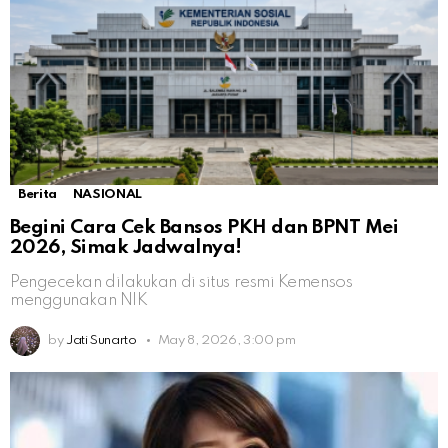
Berita
NASIONAL
Begini Cara Cek Bansos PKH dan BPNT Mei
2026, Simak Jadwalnya!
Pengecekan dilakukan di situs resmi Kemensos
menggunakan NIK
by
Jati Sunarto
May 8, 2026, 3:00 pm