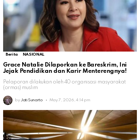
Berita
NASIONAL
Grace Natalie Dilaporkan ke Bareskrim, Ini
Jejak Pendidikan dan Karir Menterengnya!
Pelaporan dilakukan oleh 40 organisasi masyarakat
(ormas) muslim
by
Jati Sunarto
May 7, 2026, 4:14 pm