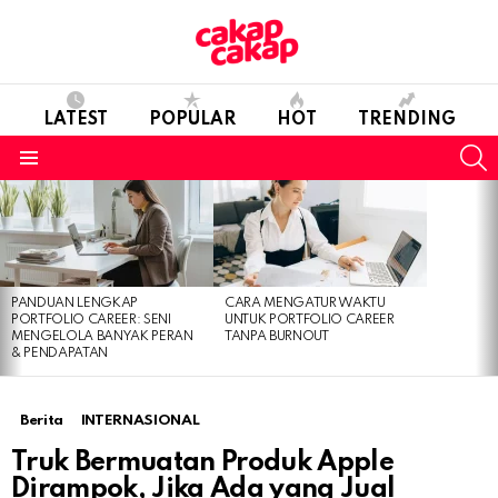
LATEST
POPULAR
HOT
TRENDING
S
Menu
LATEST
STORIES
PANDUAN LENGKAP
CARA MENGATUR WAKTU
PORTFOLIO CAREER: SENI
UNTUK PORTFOLIO CAREER
MENGELOLA BANYAK PERAN
TANPA BURNOUT
& PENDAPATAN
Berita
INTERNASIONAL
Truk Bermuatan Produk Apple
Dirampok, Jika Ada yang Jual