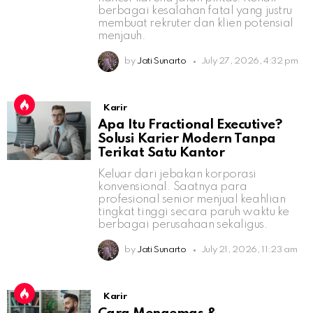
berbagai kesalahan fatal yang justru
membuat rekruter dan klien potensial
menjauh.
by
Jati Sunarto
July 27, 2026, 4:32 pm
Karir
Apa Itu Fractional Executive?
Solusi Karier Modern Tanpa
Terikat Satu Kantor
Keluar dari jebakan korporasi
konvensional. Saatnya para
profesional senior menjual keahlian
tingkat tinggi secara paruh waktu ke
berbagai perusahaan sekaligus.
by
Jati Sunarto
July 21, 2026, 11:23 am
Karir