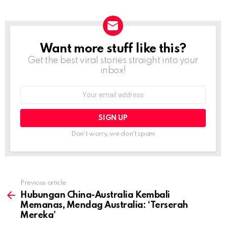
Want more stuff like this?
NEWSLETTER
Get the best viral stories straight into your
inbox!
Email
address:
Don't worry, we don't spam
Previous article
See
more
Hubungan China-Australia Kembali
Memanas, Mendag Australia: ‘Terserah
Mereka’