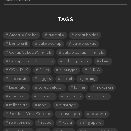
TAGS
Amerika Serikat
australia
berat badan
berita unik
cakapcakap
cakap cakap
CakapCakap Millenials
cakap cakap millenials
Cakapcakap Millennials
cakap people
china
COVID-19
FILM
hubungan
INDIA
Indonesia
Inggris
Israel
jepang
kesehatan
korea selatan
kuliner
makanan
makassar
malaysia
millenials
millennial
millennials
mobil
olahraga
Pandemi Virus Corona
pasangan
pesawat
relationship
resep
Rusia
Singapura