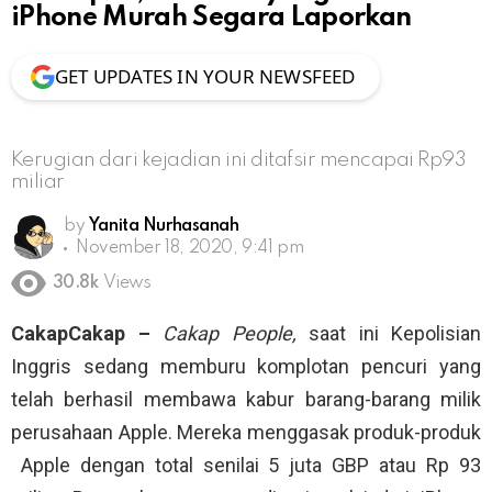
iPhone Murah Segara Laporkan
GET UPDATES IN YOUR NEWSFEED
Kerugian dari kejadian ini ditafsir mencapai Rp93
miliar
by
Yanita Nurhasanah
November 18, 2020, 9:41 pm
30.8k
Views
CakapCakap –
Cakap People,
saat ini Kepolisian
Inggris sedang memburu komplotan pencuri yang
telah berhasil membawa kabur barang-barang milik
perusahaan Apple. Mereka menggasak produk-produk
Apple dengan total senilai 5 juta GBP atau Rp 93