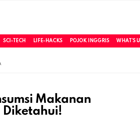
SCI-TECH
LIFE-HACKS
POJOK INGGRIS
WHAT’S 
.
onsumsi Makanan
 Diketahui!