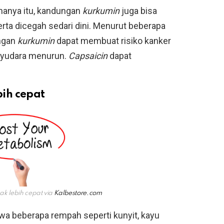
hanya itu, kandungan
kurkumin
juga bisa
ta dicegah sedari dini. Menurut beberapa
ungan
kurkumin
dapat membuat risiko kanker
payudara menurun.
Capsaicin
dapat
ih cepat
k lebih cepat via
Kalbestore.com
a beberapa rempah seperti kunyit, kayu