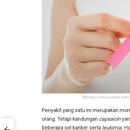
Mampu menurunkan risiko 
Penyakit yang satu ini merupakan mo
orang. Tetapi kandungan
capsaicin
yan
yata
beberapa sel kanker serta
leukimia.
Ha
t