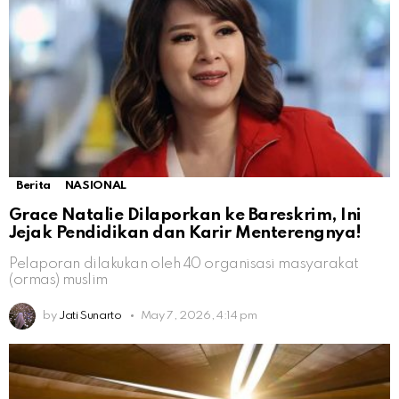
Berita
NASIONAL
Grace Natalie Dilaporkan ke Bareskrim, Ini
Jejak Pendidikan dan Karir Menterengnya!
Pelaporan dilakukan oleh 40 organisasi masyarakat
(ormas) muslim
by
Jati Sunarto
May 7, 2026, 4:14 pm