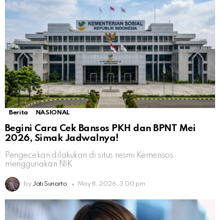
Berita
NASIONAL
Begini Cara Cek Bansos PKH dan BPNT Mei
2026, Simak Jadwalnya!
Pengecekan dilakukan di situs resmi Kemensos
menggunakan NIK
by
Jati Sunarto
May 8, 2026, 3:00 pm