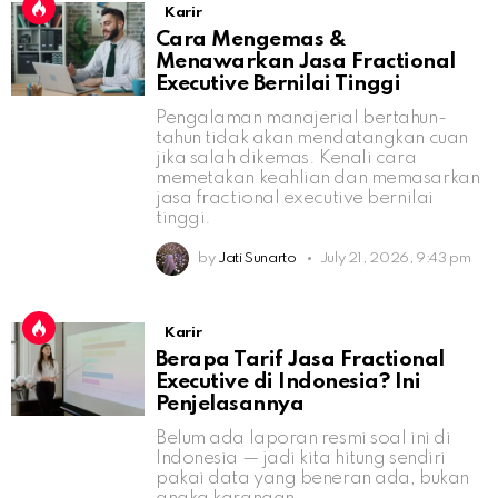
Karir
Cara Mengemas &
Menawarkan Jasa Fractional
Executive Bernilai Tinggi
Pengalaman manajerial bertahun-
tahun tidak akan mendatangkan cuan
jika salah dikemas. Kenali cara
memetakan keahlian dan memasarkan
jasa fractional executive bernilai
tinggi.
by
Jati Sunarto
July 21, 2026, 9:43 pm
Karir
Berapa Tarif Jasa Fractional
Executive di Indonesia? Ini
Penjelasannya
Belum ada laporan resmi soal ini di
Indonesia — jadi kita hitung sendiri
pakai data yang beneran ada, bukan