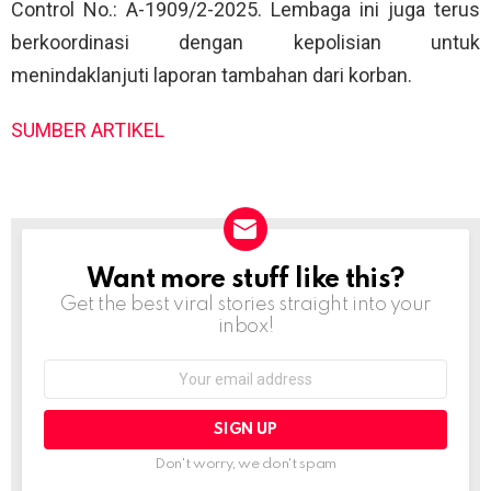
Control No.: A-1909/2-2025. Lembaga ini juga terus
berkoordinasi dengan kepolisian untuk
menindaklanjuti laporan tambahan dari korban.
SUMBER ARTIKEL
Want more stuff like this?
NEWSLETTER
Get the best viral stories straight into your
inbox!
Email
address:
Don't worry, we don't spam