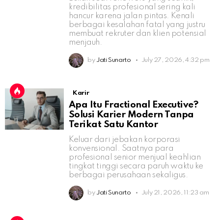
kredibilitas profesional sering kali
hancur karena jalan pintas. Kenali
berbagai kesalahan fatal yang justru
membuat rekruter dan klien potensial
menjauh.
by
Jati Sunarto
July 27, 2026, 4:32 pm
Karir
Apa Itu Fractional Executive?
Solusi Karier Modern Tanpa
Terikat Satu Kantor
Keluar dari jebakan korporasi
konvensional. Saatnya para
profesional senior menjual keahlian
tingkat tinggi secara paruh waktu ke
berbagai perusahaan sekaligus.
by
Jati Sunarto
July 21, 2026, 11:23 am