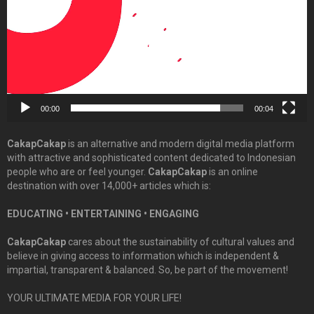
00:00
00:04
CakapCakap
is an alternative and modern digital media platform
with attractive and sophisticated content dedicated to Indonesian
people who are or feel younger.
CakapCakap
is an online
destination with over 14,000+ articles which is:
EDUCATING • ENTERTAINING • ENGAGING
CakapCakap
cares about the sustainability of cultural values and
believe in giving access to information which is independent &
impartial, transparent & balanced. So, be part of the movement!
YOUR ULTIMATE MEDIA FOR YOUR LIFE!