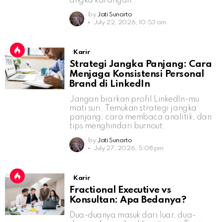
angka karangan.
by
Jati Sunarto
July 22, 2026, 10:53 am
Karir
Strategi Jangka Panjang: Cara
Menjaga Konsistensi Personal
Brand di LinkedIn
Jangan biarkan profil LinkedIn-mu
mati suri. Temukan strategi jangka
panjang, cara membaca analitik, dan
tips menghindari burnout.
by
Jati Sunarto
July 27, 2026, 5:08 pm
Karir
Fractional Executive vs
Konsultan: Apa Bedanya?
Dua-duanya masuk dari luar, dua-