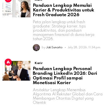
Panduan Lengkap Memulai
Karier & Produktivitas untuk
Fresh Graduate 2026
Peta jalan lengkap untuk fresh
graduate: Strategi karier, tips
produktivitas, dan panduan
manajemen finansial di dunia kerja
tahun 2026.
by
Jati Sunarto
July 28, 2026, 11:34 pm
Karir
Panduan Lengkap Personal
Branding LinkedIn 2026: Dari
Optimasi Profil sampai
Monetisasi Karier
Arsitektur Lengkap Menembus
Algoritma AI Rekruter Global dan Cara
Membangun Otoritas Digital yang
Otentik