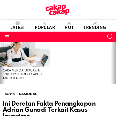
LATEST
POPULAR
HOT
TRENDING
S
Menu
LATEST
STORIES
CARA MENGATUR WAKTU
UNTUK PORTFOLIO CAREER
TANPA BURNOUT
Berita
NASIONAL
Ini Deretan Fakta Penangkapan
Adrian Gunadi Terkait Kasus