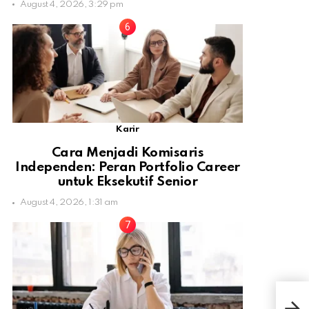
August 4, 2026, 3:29 pm
Karir
Cara Menjadi Komisaris
Independen: Peran Portfolio Career
untuk Eksekutif Senior
August 4, 2026, 1:31 am
Ed 
Gan