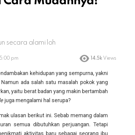
i Cara Mudahnya!
un secara alami loh
 5:00 pm
14.5k
Views
mendambakan kehidupan yang sempurna, yakni
. Namun ada salah satu masalah pokok yang
irkan, yaitu berat badan yang makin bertambah
le
juga mengalami hal serupa?
mak ulasan berikut ini. Sebab memang dalam
ran semua dibutuhkan perjuangan. Tetapi
nikmati aktivitas baru sebagai seorang ibu