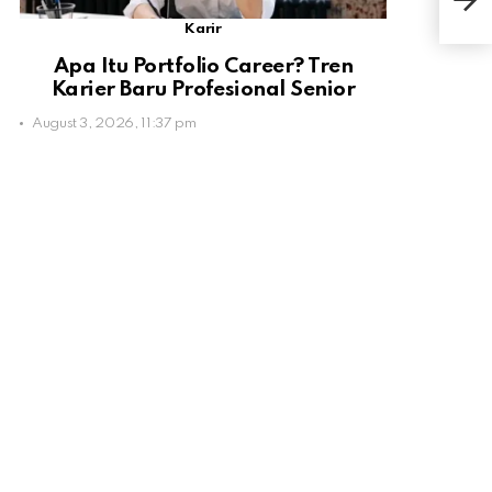
pad
Karir
Apa Itu Portfolio Career? Tren
Karier Baru Profesional Senior
August 3, 2026, 11:37 pm