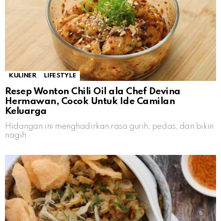
KULINER
LIFESTYLE
Resep Wonton Chili Oil ala Chef Devina
Hermawan, Cocok Untuk Ide Camilan
Keluarga
Hidangan ini menghadirkan rasa gurih, pedas, dan bikin
nagih