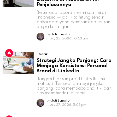
Penjelasannya
Belum ada laporan resmi soal ini di
Indonesia — jadi kita hitung sendiri
pakai data yang beneran ada, bukan
angka karangan.
by
Jati Sunarto
July 22, 2026, 10:53 am
Karir
Strategi Jangka Panjang: Cara
Menjaga Konsistensi Personal
Brand di LinkedIn
Jangan biarkan profil LinkedIn-mu
mati suri. Temukan strategi jangka
panjang, cara membaca analitik, dan
tips menghindari burnout.
by
Jati Sunarto
July 27, 2026, 5:08 pm