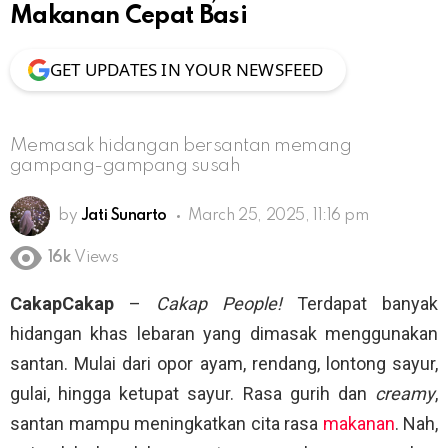
Makanan Cepat Basi
GET UPDATES IN YOUR NEWSFEED
Memasak hidangan bersantan memang
gampang-gampang susah
by
Jati Sunarto
March 25, 2025, 11:16 pm
16k
Views
CakapCakap
–
Cakap People!
Terdapat banyak
hidangan khas lebaran yang dimasak menggunakan
santan. Mulai dari opor ayam, rendang, lontong sayur,
gulai, hingga ketupat sayur. Rasa gurih dan
creamy
,
santan mampu meningkatkan cita rasa
makanan
. Nah,