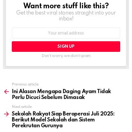
Want more stuff like this?
NEWSLETTER
Get the best viral stories straight into your
inbox!
Email
address:
Don't worry, we don't spam
Previous article
See
more
Ini Alasan Mengapa Daging Ayam Tidak
Perlu Dicuci Sebelum Dimasak
Next article
Sekolah Rakyat Siap Beroperasi Juli 2025:
Berikut Model Sekolah dan Sistem
Perekrutan Gurunya