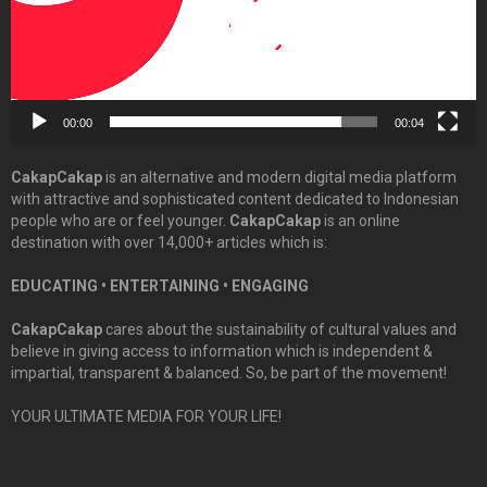
00:00
00:04
CakapCakap
is an alternative and modern digital media platform
with attractive and sophisticated content dedicated to Indonesian
people who are or feel younger.
CakapCakap
is an online
destination with over 14,000+ articles which is:
EDUCATING • ENTERTAINING • ENGAGING
CakapCakap
cares about the sustainability of cultural values and
believe in giving access to information which is independent &
impartial, transparent & balanced. So, be part of the movement!
YOUR ULTIMATE MEDIA FOR YOUR LIFE!