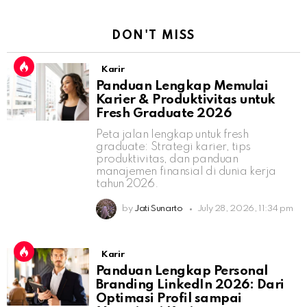
DON'T MISS
Karir
Panduan Lengkap Memulai
Karier & Produktivitas untuk
Fresh Graduate 2026
Peta jalan lengkap untuk fresh
graduate: Strategi karier, tips
produktivitas, dan panduan
manajemen finansial di dunia kerja
tahun 2026.
by
Jati Sunarto
July 28, 2026, 11:34 pm
Karir
Panduan Lengkap Personal
Branding LinkedIn 2026: Dari
Optimasi Profil sampai