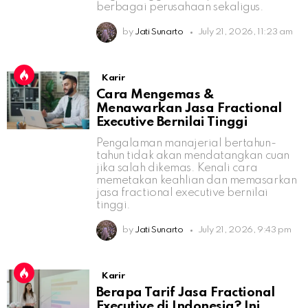
berbagai perusahaan sekaligus.
by
Jati Sunarto
July 21, 2026, 11:23 am
Karir
Cara Mengemas &
Menawarkan Jasa Fractional
Executive Bernilai Tinggi
Pengalaman manajerial bertahun-
tahun tidak akan mendatangkan cuan
jika salah dikemas. Kenali cara
memetakan keahlian dan memasarkan
jasa fractional executive bernilai
tinggi.
by
Jati Sunarto
July 21, 2026, 9:43 pm
Karir
Berapa Tarif Jasa Fractional
Executive di Indonesia? Ini