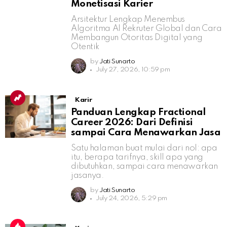
Monetisasi Karier
Arsitektur Lengkap Menembus
Algoritma AI Rekruter Global dan Cara
Membangun Otoritas Digital yang
Otentik
by
Jati Sunarto
July 27, 2026, 10:59 pm
Karir
Panduan Lengkap Fractional
Career 2026: Dari Definisi
sampai Cara Menawarkan Jasa
Satu halaman buat mulai dari nol: apa
itu, berapa tarifnya, skill apa yang
dibutuhkan, sampai cara menawarkan
jasanya.
by
Jati Sunarto
July 24, 2026, 5:29 pm