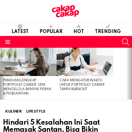
LATEST
POPULAR
HOT
TRENDING
S
Menu
LATEST
STORIES
PANDUAN LENGKAP
CARA MENGATUR WAKTU
PORTFOLIO CAREER: SENI
UNTUK PORTFOLIO CAREER
MENGELOLA BANYAK PERAN
TANPA BURNOUT
& PENDAPATAN
KULINER
LIFESTYLE
Hindari 5 Kesalahan Ini Saat
Memasak Santan, Bisa Bikin