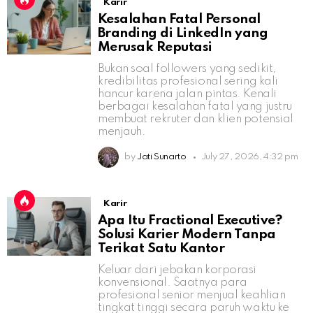
Karir
Kesalahan Fatal Personal
Branding di LinkedIn yang
Merusak Reputasi
Bukan soal followers yang sedikit,
kredibilitas profesional sering kali
hancur karena jalan pintas. Kenali
berbagai kesalahan fatal yang justru
membuat rekruter dan klien potensial
menjauh.
by
Jati Sunarto
July 27, 2026, 4:32 pm
Karir
Apa Itu Fractional Executive?
Solusi Karier Modern Tanpa
Terikat Satu Kantor
Keluar dari jebakan korporasi
konvensional. Saatnya para
profesional senior menjual keahlian
tingkat tinggi secara paruh waktu ke