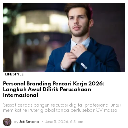
LIFESTYLE
Personal Branding Pencari Kerja 2026:
Langkah Awal Dilirik Perusahaan
Internasional
Siasat cerdas bangun reputasi digital profesional untuk
memikat rekruter global tanpa perlu sebar CV massal
by
Jati Sunarto
June 5, 2026, 6:31 pm