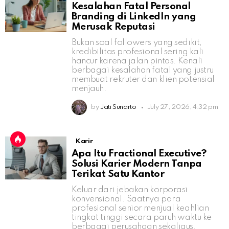
Kesalahan Fatal Personal
Branding di LinkedIn yang
Merusak Reputasi
Bukan soal followers yang sedikit,
kredibilitas profesional sering kali
hancur karena jalan pintas. Kenali
berbagai kesalahan fatal yang justru
membuat rekruter dan klien potensial
menjauh.
by
Jati Sunarto
July 27, 2026, 4:32 pm
Karir
Apa Itu Fractional Executive?
Solusi Karier Modern Tanpa
Terikat Satu Kantor
Keluar dari jebakan korporasi
konvensional. Saatnya para
profesional senior menjual keahlian
tingkat tinggi secara paruh waktu ke
berbagai perusahaan sekaligus.