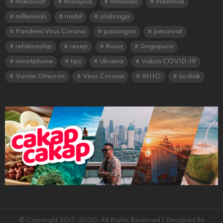
makassar
malaysia
millenials
millennial
millennials
mobil
olahraga
Pandemi Virus Corona
pasangan
pesawat
relationship
resep
Rusia
Singapura
smartphone
tips
Ukraina
Vaksin COVID-19
Varian Omicron
Virus Corona
WHO
zodiak
© Copyright 2017-2020, All Rights Reserved | Designed By