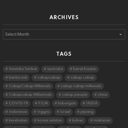
ARCHIVES
Archives
TAGS
Amerika Serikat
australia
berat badan
berita unik
cakapcakap
cakap cakap
CakapCakap Millenials
cakap cakap millenials
Cakapcakap Millennials
cakap people
china
COVID-19
FILM
hubungan
INDIA
Indonesia
Inggris
Israel
jepang
kesehatan
korea selatan
kuliner
makanan