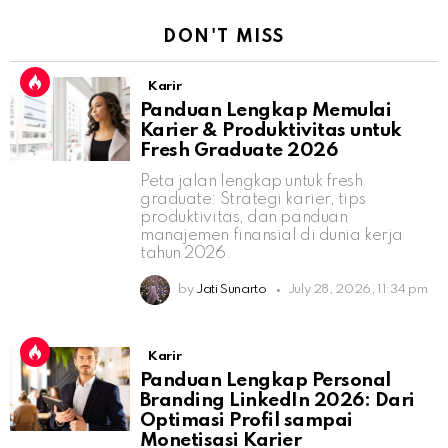
DON'T MISS
Karir
Panduan Lengkap Memulai
Karier & Produktivitas untuk
Fresh Graduate 2026
Peta jalan lengkap untuk fresh
graduate: Strategi karier, tips
produktivitas, dan panduan
manajemen finansial di dunia kerja
tahun 2026.
by
Jati Sunarto
July 28, 2026, 11:34 pm
Karir
Panduan Lengkap Personal
Branding LinkedIn 2026: Dari
Optimasi Profil sampai
Monetisasi Karier