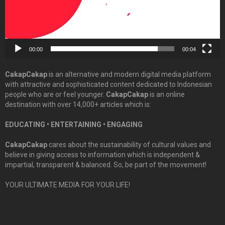
00:00
00:04
CakapCakap
is an alternative and modern digital media platform
with attractive and sophisticated content dedicated to Indonesian
people who are or feel younger.
CakapCakap
is an online
destination with over 14,000+ articles which is:
EDUCATING • ENTERTAINING • ENGAGING
CakapCakap
cares about the sustainability of cultural values and
believe in giving access to information which is independent &
impartial, transparent & balanced. So, be part of the movement!
YOUR ULTIMATE MEDIA FOR YOUR LIFE!