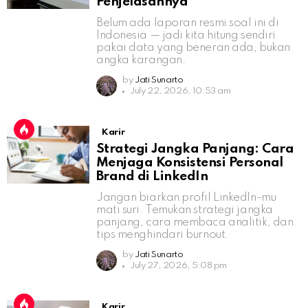
Penjelasannya
Belum ada laporan resmi soal ini di
Indonesia — jadi kita hitung sendiri
pakai data yang beneran ada, bukan
angka karangan.
by
Jati Sunarto
July 22, 2026, 10:53 am
Karir
Strategi Jangka Panjang: Cara
Menjaga Konsistensi Personal
Brand di LinkedIn
Jangan biarkan profil LinkedIn-mu
mati suri. Temukan strategi jangka
panjang, cara membaca analitik, dan
tips menghindari burnout.
by
Jati Sunarto
July 27, 2026, 5:08 pm
Karir