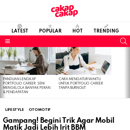
LATEST
POPULAR
HOT
TRENDING
S
Menu
LATEST
STORIES
PANDUAN LENGKAP
CARA MENGATUR WAKTU
PORTFOLIO CAREER: SENI
UNTUK PORTFOLIO CAREER
MENGELOLA BANYAK PERAN
TANPA BURNOUT
& PENDAPATAN
LIFESTYLE
OTOMOTIF
Gampang! Begini Trik Agar Mobil
Matik Jadi Lebih Irit BBM