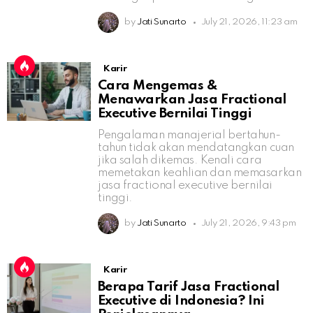
by
Jati Sunarto
July 21, 2026, 11:23 am
Karir
Cara Mengemas &
Menawarkan Jasa Fractional
Executive Bernilai Tinggi
Pengalaman manajerial bertahun-
tahun tidak akan mendatangkan cuan
jika salah dikemas. Kenali cara
memetakan keahlian dan memasarkan
jasa fractional executive bernilai
tinggi.
by
Jati Sunarto
July 21, 2026, 9:43 pm
Karir
Berapa Tarif Jasa Fractional
Executive di Indonesia? Ini