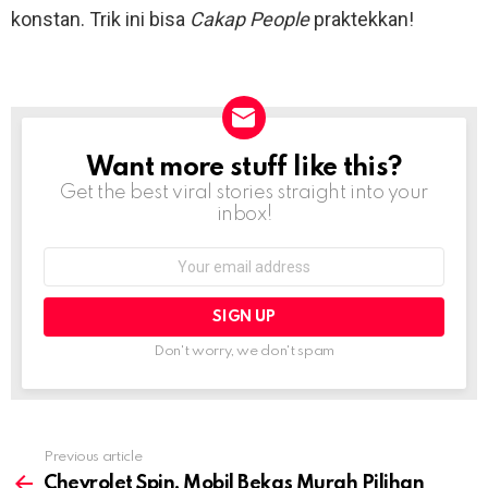
konstan. Trik ini bisa
Cakap People
praktekkan!
Want more stuff like this?
NEWSLETTER
Get the best viral stories straight into your
inbox!
Email
address:
Don't worry, we don't spam
Previous article
See
more
Chevrolet Spin, Mobil Bekas Murah Pilihan