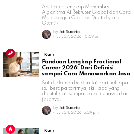
Arsitektur Lengkap Menembus
Algoritma AI Rekruter Global dan Cara
Membangun Otoritas Digital yang
Otentik
by
Jati Sunarto
July 27, 2026, 10:59 pm
Karir
Panduan Lengkap Fractional
Career 2026: Dari Definisi
sampai Cara Menawarkan Jasa
Satu halaman buat mulai dari nol: apa
itu, berapa tarifnya, skill apa yang
dibutuhkan, sampai cara menawarkan
jasanya.
by
Jati Sunarto
July 24, 2026, 5:29 pm
Karir