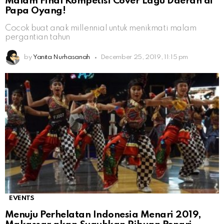
Malam Final Kompetisi Cover Lagu Daerah di
Papa Oyang!
Cocok buat anak millennial untuk menikmati malam
pergantian tahun
by
Yanita Nurhasanah
December 25, 2019, 11:15 pm
EVENTS
Menuju Perhelatan Indonesia Menari 2019,