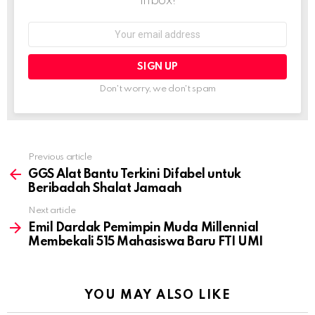
inbox!
Email
address:
Don't worry, we don't spam
Previous article
See
more
GGS Alat Bantu Terkini Difabel untuk
Beribadah Shalat Jamaah
Next article
Emil Dardak Pemimpin Muda Millennial
Membekali 515 Mahasiswa Baru FTI UMI
YOU MAY ALSO LIKE