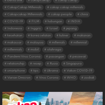
berita unik
cakapcakap
cakap cakap
CakapCakap Millenials
cakap cakap millenials
Cakapcakap Millennials
cakap people
china
COVID-19
FILM
hubungan
INDIA
Indonesia
Inggris
Israel
jepang
kesehatan
korea selatan
kuliner
makanan
makassar
malaysia
millenials
millennial
millennials
mobil
olahraga
Pandemi Virus Corona
pasangan
pesawat
relationship
resep
Rusia
Singapura
smartphone
tips
Ukraina
Vaksin COVID-19
Varian Omicron
Virus Corona
WHO
zodiak