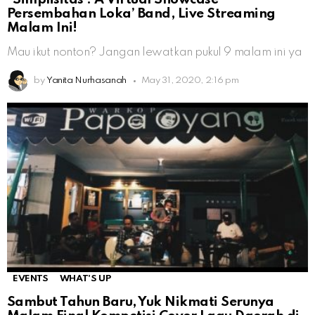
Persembahan Loka’ Band, Live Streaming
Malam Ini!
Mau ikut nonton? Jangan lewatkan pukul 9 malam ini ya
by
Yanita Nurhasanah
May 31, 2020, 2:16 pm
EVENTS
WHAT'S UP
Sambut Tahun Baru, Yuk Nikmati Serunya