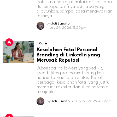
Satu halaman buat mulai dari nol: apa
itu, berapa tarifnya, skill apa yang
dibutuhkan, sampai cara menawarkan
jasanya.
by
Jati Sunarto
July 24, 2026, 5:29 pm
Karir
Kesalahan Fatal Personal
Branding di LinkedIn yang
Merusak Reputasi
Bukan soal followers yang sedikit,
kredibilitas profesional sering kali
hancur karena jalan pintas. Kenali
berbagai kesalahan fatal yang justru
membuat rekruter dan klien potensial
menjauh.
by
Jati Sunarto
July 27, 2026, 4:32 pm