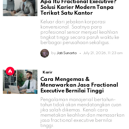
Apa Itu Fractional Executive?
Solusi Karier Modern Tanpa
Terikat Satu Kantor
Keluar dari jebakan korporasi
konvensional. Saatnya para
profesional senior menjual keahlian
tingkat tinggi secara paruh waktu ke
berbagai perusahaan sekaligus.
by
Jati Sunarto
July 21, 2026, 11:23 am
Karir
Cara Mengemas &
Menawarkan Jasa Fractional
Executive Bernilai Tinggi
Pengalaman manajerial bertahun-
tahun tidak akan mendatangkan cuan
jika salah dikemas. Kenali cara
memetakan keahlian dan memasarkan
jasa fractional executive bernilai
tinggi.