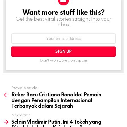
Want more stuff like this?
NEWSLETTER
Get the best viral stories straight into your
inbox!
Email
address:
Don't worry, we don't spam
Previous article
See
more
Rekor Baru Cristiano Ronaldo: Pemain
dengan Penampilan Internasional
Terbanyak dalam Sejarah
Next article
Selain Vladimir Putin, Ini 4 Tokoh yang