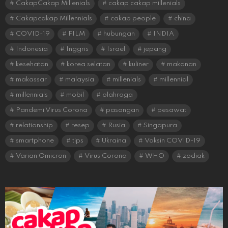
CakapCakap Millenials
cakap cakap millenials
Cakapcakap Millennials
cakap people
china
COVID-19
FILM
hubungan
INDIA
Indonesia
Inggris
Israel
jepang
kesehatan
korea selatan
kuliner
makanan
makassar
malaysia
millenials
millennial
millennials
mobil
olahraga
Pandemi Virus Corona
pasangan
pesawat
relationship
resep
Rusia
Singapura
smartphone
tips
Ukraina
Vaksin COVID-19
Varian Omicron
Virus Corona
WHO
zodiak