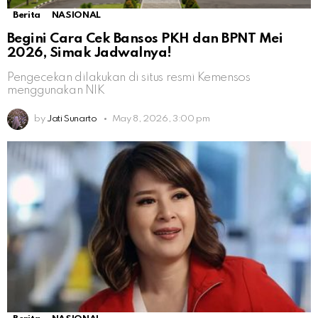
Berita
NASIONAL
Begini Cara Cek Bansos PKH dan BPNT Mei
2026, Simak Jadwalnya!
Pengecekan dilakukan di situs resmi Kemensos
menggunakan NIK
by
Jati Sunarto
May 8, 2026, 3:00 pm