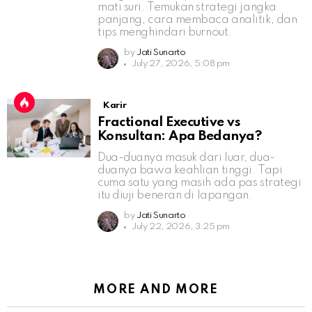
mati suri. Temukan strategi jangka
panjang, cara membaca analitik, dan
tips menghindari burnout.
by
Jati Sunarto
July 27, 2026, 5:08 pm
Karir
Fractional Executive vs
Konsultan: Apa Bedanya?
Dua-duanya masuk dari luar, dua-
duanya bawa keahlian tinggi. Tapi
cuma satu yang masih ada pas strategi
itu diuji beneran di lapangan.
by
Jati Sunarto
July 22, 2026, 3:25 pm
MORE AND MORE