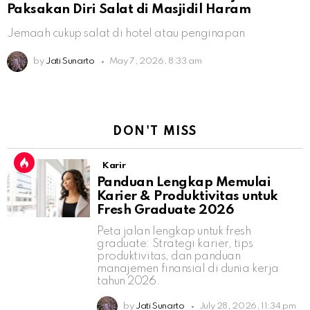
Paksakan Diri Salat di Masjidil Haram
Jemaah cukup salat di hotel atau penginapan
by
Jati Sunarto
May 7, 2026, 8:33 am
DON'T MISS
Karir
Panduan Lengkap Memulai
Karier & Produktivitas untuk
Fresh Graduate 2026
Peta jalan lengkap untuk fresh
graduate: Strategi karier, tips
produktivitas, dan panduan
manajemen finansial di dunia kerja
tahun 2026.
by
Jati Sunarto
July 28, 2026, 11:34 pm