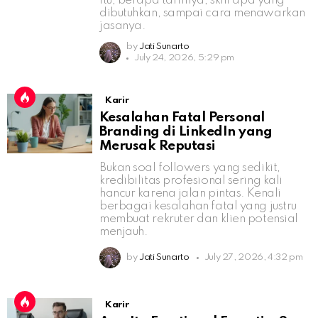
itu, berapa tarifnya, skill apa yang
dibutuhkan, sampai cara menawarkan
jasanya.
by
Jati Sunarto
July 24, 2026, 5:29 pm
Karir
Kesalahan Fatal Personal
Branding di LinkedIn yang
Merusak Reputasi
Bukan soal followers yang sedikit,
kredibilitas profesional sering kali
hancur karena jalan pintas. Kenali
berbagai kesalahan fatal yang justru
membuat rekruter dan klien potensial
menjauh.
by
Jati Sunarto
July 27, 2026, 4:32 pm
Karir