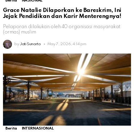
Berita
NASIONAL
Grace Natalie Dilaporkan ke Bareskrim, Ini
Jejak Pendidikan dan Karir Menterengnya!
Pelaporan dilakukan oleh 40 organisasi masyarakat
(ormas) muslim
by
Jati Sunarto
May 7, 2026, 4:14 pm
Berita
INTERNASIONAL