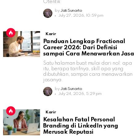
Otentik
by
Jati Sunarto
July 27, 2026, 10:59 pm
Karir
Panduan Lengkap Fractional
Career 2026: Dari Definisi
sampai Cara Menawarkan Jasa
Satu halaman buat mulai dari nol: apa
itu, berapa tarifnya, skill apa yang
dibutuhkan, sampai cara menawarkan
jasanya.
by
Jati Sunarto
July 24, 2026, 5:29 pm
Karir
Kesalahan Fatal Personal
Branding di LinkedIn yang
Merusak Reputasi