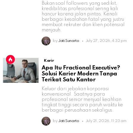
Bukan soal followers yang sedikit,
kredibilitas profesional sering kali
hancur karena jalan pintas. Kenali
berbagai kesalahan fatal yang justru
membuat rekruter dan klien potensial
menjauh.
by
Jati Sunarto
July 27, 2026, 4:32 pm
Karir
Apa Itu Fractional Executive?
Solusi Karier Modern Tanpa
Terikat Satu Kantor
Keluar dari jebakan korporasi
konvensional. Saatnya para
profesional senior menjual keahlian
tingkat tinggi secara paruh waktu ke
berbagai perusahaan sekaligus.
by
Jati Sunarto
July 21, 2026, 11:23 am