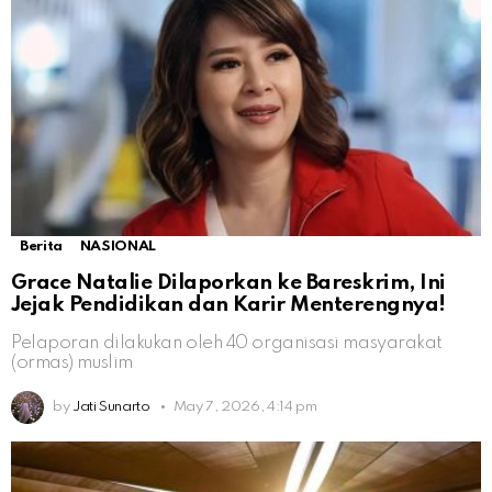
Berita
NASIONAL
Grace Natalie Dilaporkan ke Bareskrim, Ini
Jejak Pendidikan dan Karir Menterengnya!
Pelaporan dilakukan oleh 40 organisasi masyarakat
(ormas) muslim
by
Jati Sunarto
May 7, 2026, 4:14 pm