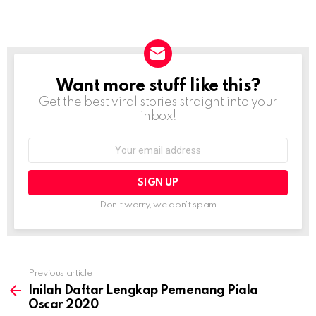
Want more stuff like this?
NEWSLETTER
Get the best viral stories straight into your
inbox!
Email
address:
Don't worry, we don't spam
Previous article
See
more
Inilah Daftar Lengkap Pemenang Piala
Oscar 2020