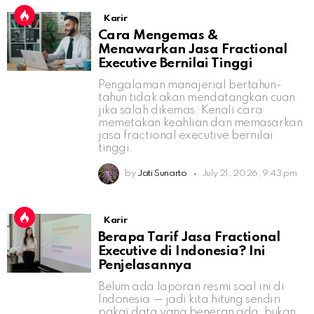
Karir
Cara Mengemas &
Menawarkan Jasa Fractional
Executive Bernilai Tinggi
Pengalaman manajerial bertahun-
tahun tidak akan mendatangkan cuan
jika salah dikemas. Kenali cara
memetakan keahlian dan memasarkan
jasa fractional executive bernilai
tinggi.
by
Jati Sunarto
July 21, 2026, 9:43 pm
Karir
Berapa Tarif Jasa Fractional
Executive di Indonesia? Ini
Penjelasannya
Belum ada laporan resmi soal ini di
Indonesia — jadi kita hitung sendiri
pakai data yang beneran ada, bukan