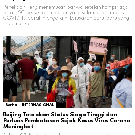
Penelitian Peng menemukan bahwa setelah hampir tiga
bulan, 90 persen dari pasien yang selamat dari kasus
COVID-19 parah mengalami kerusakan paru-paru yang
melemahkan.
Berita
INTERNASIONAL
Beijing Tetapkan Status Siaga Tinggi dan
Perluas Pembatasan Sejak Kasus Virus Corona
Meningkat