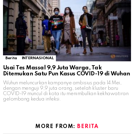
Berita
INTERNASIONAL
Usai Tes Massal 9,9 Juta Warga, Tak
Ditemukan Satu Pun Kasus COVID-19 di Wuhan
Wuhun meluncurkan kampanye ambisius pada 14 Mei,
dengan menguji 9,9 juta orang, setelah kluster baru
COVID-19 muncul di kota itu menimbulkan kekhawatiran
gelombang kedua infeksi.
MORE FROM:
BERITA