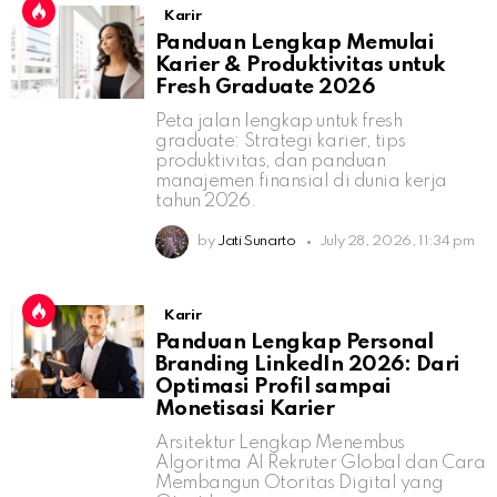
Karir
Panduan Lengkap Memulai
Karier & Produktivitas untuk
Fresh Graduate 2026
Peta jalan lengkap untuk fresh
graduate: Strategi karier, tips
produktivitas, dan panduan
manajemen finansial di dunia kerja
tahun 2026.
by
Jati Sunarto
July 28, 2026, 11:34 pm
Karir
Panduan Lengkap Personal
Branding LinkedIn 2026: Dari
Optimasi Profil sampai
Monetisasi Karier
Arsitektur Lengkap Menembus
Algoritma AI Rekruter Global dan Cara
Membangun Otoritas Digital yang