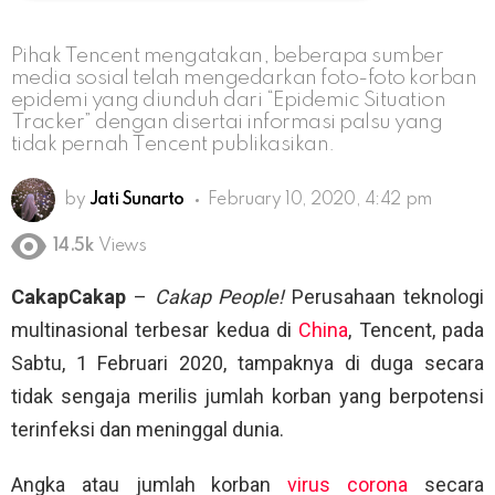
Pihak Tencent mengatakan, beberapa sumber
media sosial telah mengedarkan foto-foto korban
epidemi yang diunduh dari “Epidemic Situation
Tracker” dengan disertai informasi palsu yang
tidak pernah Tencent publikasikan.
by
Jati Sunarto
February 10, 2020, 4:42 pm
14.5k
Views
CakapCakap
–
Cakap People!
Perusahaan teknologi
multinasional terbesar kedua di
China
, Tencent, pada
Sabtu, 1 Februari 2020, tampaknya di duga secara
tidak sengaja merilis jumlah korban yang berpotensi
terinfeksi dan meninggal dunia.
Angka atau jumlah korban
virus corona
secara