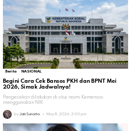
Berita
NASIONAL
Begini Cara Cek Bansos PKH dan BPNT Mei
2026, Simak Jadwalnya!
Pengecekan dilakukan di situs resmi Kemensos
menggunakan NIK
by
Jati Sunarto
May 8, 2026, 3:00 pm