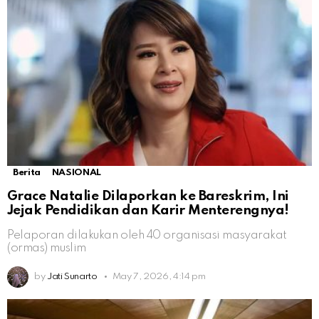
Berita
NASIONAL
Grace Natalie Dilaporkan ke Bareskrim, Ini
Jejak Pendidikan dan Karir Menterengnya!
Pelaporan dilakukan oleh 40 organisasi masyarakat
(ormas) muslim
by
Jati Sunarto
May 7, 2026, 4:14 pm