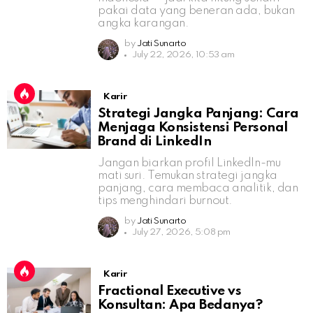
pakai data yang beneran ada, bukan
angka karangan.
by
Jati Sunarto
July 22, 2026, 10:53 am
Karir
Strategi Jangka Panjang: Cara
Menjaga Konsistensi Personal
Brand di LinkedIn
Jangan biarkan profil LinkedIn-mu
mati suri. Temukan strategi jangka
panjang, cara membaca analitik, dan
tips menghindari burnout.
by
Jati Sunarto
July 27, 2026, 5:08 pm
Karir
Fractional Executive vs
Konsultan: Apa Bedanya?