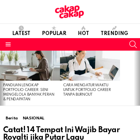
LATEST
POPULAR
HOT
TRENDING
S
Menu
LATEST
STORIES
PANDUAN LENGKAP
CARA MENGATUR WAKTU
PORTFOLIO CAREER: SENI
UNTUK PORTFOLIO CAREER
MENGELOLA BANYAK PERAN
TANPA BURNOUT
& PENDAPATAN
Berita
NASIONAL
Catat! 14 Tempat Ini Wajib Bayar
Royalti jika Putar Lagu