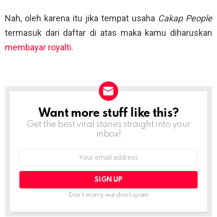
Nah, oleh karena itu jika tempat usaha
Cakap People
termasuk dari daftar di atas maka kamu diharuskan
membayar royalti
.
Want more stuff like this?
NEWSLETTER
Get the best viral stories straight into your
inbox!
Email
address:
Don't worry, we don't spam