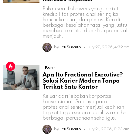
Bukan soal followers yang sedikit,
kredibilitas profesional sering kali
hancur karena jalan pintas. Kenali
berbagai kesalahan fatal yang justru
membuat rekruter dan klien potensial
menjauh.
by
Jati Sunarto
July 27, 2026, 4:32 pm
Karir
Apa Itu Fractional Executive?
Solusi Karier Modern Tanpa
Terikat Satu Kantor
Keluar dari jebakan korporasi
konvensional. Saatnya para
profesional senior menjual keahlian
tingkat tinggi secara paruh waktu ke
berbagai perusahaan sekaligus.
by
Jati Sunarto
July 21, 2026, 11:23 am