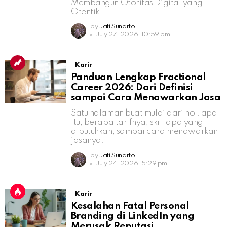
Membangun Otoritas Digital yang
Otentik
by
Jati Sunarto
July 27, 2026, 10:59 pm
Karir
Panduan Lengkap Fractional
Career 2026: Dari Definisi
sampai Cara Menawarkan Jasa
Satu halaman buat mulai dari nol: apa
itu, berapa tarifnya, skill apa yang
dibutuhkan, sampai cara menawarkan
jasanya.
by
Jati Sunarto
July 24, 2026, 5:29 pm
Karir
Kesalahan Fatal Personal
Branding di LinkedIn yang
Merusak Reputasi