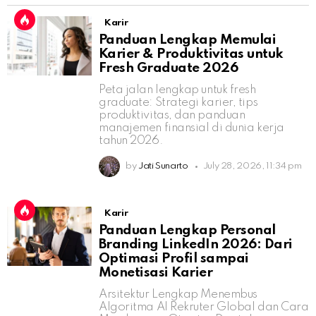
Karir
Panduan Lengkap Memulai
Karier & Produktivitas untuk
Fresh Graduate 2026
Peta jalan lengkap untuk fresh
graduate: Strategi karier, tips
produktivitas, dan panduan
manajemen finansial di dunia kerja
tahun 2026.
by
Jati Sunarto
July 28, 2026, 11:34 pm
Karir
Panduan Lengkap Personal
Branding LinkedIn 2026: Dari
Optimasi Profil sampai
Monetisasi Karier
Arsitektur Lengkap Menembus
Algoritma AI Rekruter Global dan Cara