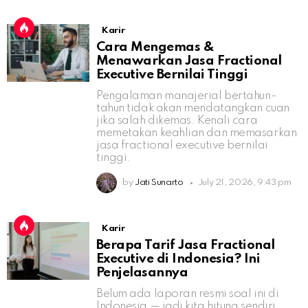
Karir
Cara Mengemas &
Menawarkan Jasa Fractional
Executive Bernilai Tinggi
Pengalaman manajerial bertahun-
tahun tidak akan mendatangkan cuan
jika salah dikemas. Kenali cara
memetakan keahlian dan memasarkan
jasa fractional executive bernilai
tinggi.
by
Jati Sunarto
July 21, 2026, 9:43 pm
Karir
Berapa Tarif Jasa Fractional
Executive di Indonesia? Ini
Penjelasannya
Belum ada laporan resmi soal ini di
Indonesia — jadi kita hitung sendiri