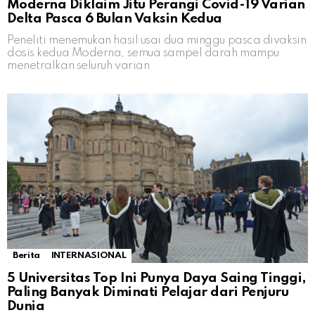
Moderna Diklaim Jitu Perangi Covid-19 Varian
Delta Pasca 6 Bulan Vaksin Kedua
Peneliti menemukan hasil usai dua minggu pasca divaksin
dosis kedua Moderna, semua sampel darah mampu
menetralkan seluruh varian
Berita
INTERNASIONAL
5 Universitas Top Ini Punya Daya Saing Tinggi,
Paling Banyak Diminati Pelajar dari Penjuru
Dunia