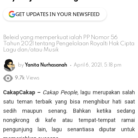
GET UPDATES IN YOUR NEWSFEED
Beleid yang memperkuat ialah PP Nomor 56
Tahun 2021 tentang Pengelolaan Royalti Hak Cipta
Lagu dan/atau Musik
by
Yanita Nurhasanah
April 6, 2021, 5:18 pm
9.7k
Views
CakapCakap –
Cakap People,
lagu merupakan salah
satu teman terbaik yang bisa menghibur hati saat
sedih maupun senang. Bahkan ketika sedang
nongkrong di kafe atau tempat-tempat ramai
pengunjung lain, lagu senantiasa diputar untuk