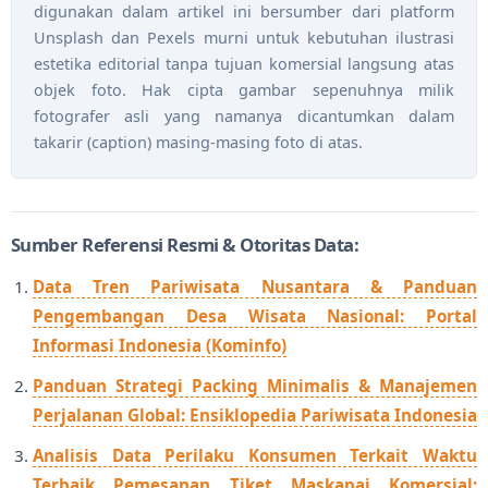
digunakan dalam artikel ini bersumber dari platform
Unsplash dan Pexels murni untuk kebutuhan ilustrasi
estetika editorial tanpa tujuan komersial langsung atas
objek foto. Hak cipta gambar sepenuhnya milik
fotografer asli yang namanya dicantumkan dalam
takarir (caption) masing-masing foto di atas.
Sumber Referensi Resmi & Otoritas Data:
Data Tren Pariwisata Nusantara & Panduan
Pengembangan Desa Wisata Nasional: Portal
Informasi Indonesia (Kominfo)
Panduan Strategi Packing Minimalis & Manajemen
Perjalanan Global: Ensiklopedia Pariwisata Indonesia
Analisis Data Perilaku Konsumen Terkait Waktu
Terbaik Pemesanan Tiket Maskapai Komersial: