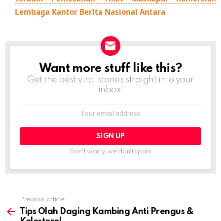
Lembaga Kantor Berita Nasional Antara
Want more stuff like this?
NEWSLETTER
Get the best viral stories straight into your
inbox!
Email
address:
Don't worry, we don't spam
Previous article
See
more
Tips Olah Daging Kambing Anti Prengus &