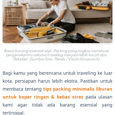
Bawa barang esensial saja. Packing yang ringkas membuat
pergerakanmu selama traveling menjadi lebih lincah dan
fleksibel. (Sumber foto: Pexels / Vlada Karpovich)
Bagi kamu yang berencana untuk traveling ke luar
kota, persiapan harus lebih ekstra. Pastikan untuk
membaca tentang
tips packing minimalis liburan
untuk koper ringan & bebas stres
pada ulasan
kami agar tidak ada barang esensial yang
tertinggal.