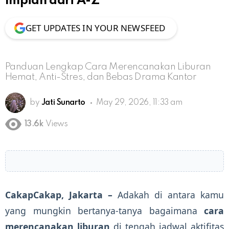
Impian dari A-Z
GET UPDATES IN YOUR NEWSFEED
Panduan Lengkap Cara Merencanakan Liburan
Hemat, Anti-Stres, dan Bebas Drama Kantor
by
Jati Sunarto
May 29, 2026, 11:33 am
13.6k
Views
CakapCakap, Jakarta –
Adakah di antara kamu
yang mungkin bertanya-tanya bagaimana
cara
merencanakan liburan
di tengah jadwal aktifitas