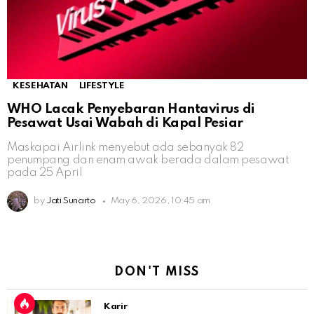
KESEHATAN
LIFESTYLE
WHO Lacak Penyebaran Hantavirus di
Pesawat Usai Wabah di Kapal Pesiar
Maskapai Airlink menyebut ada sebanyak 82
penumpang dan enam awak berada dalam pesawat
pada 25 April
by
Jati Sunarto
May 6, 2026, 10:45 am
DON'T MISS
Karir