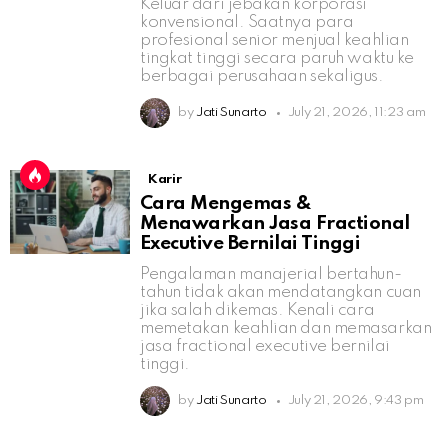
Keluar dari jebakan korporasi
konvensional. Saatnya para
profesional senior menjual keahlian
tingkat tinggi secara paruh waktu ke
berbagai perusahaan sekaligus.
by
Jati Sunarto
July 21, 2026, 11:23 am
Karir
Cara Mengemas &
Menawarkan Jasa Fractional
Executive Bernilai Tinggi
Pengalaman manajerial bertahun-
tahun tidak akan mendatangkan cuan
jika salah dikemas. Kenali cara
memetakan keahlian dan memasarkan
jasa fractional executive bernilai
tinggi.
by
Jati Sunarto
July 21, 2026, 9:43 pm