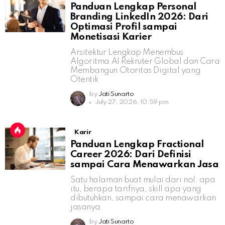
Panduan Lengkap Personal
Branding LinkedIn 2026: Dari
Optimasi Profil sampai
Monetisasi Karier
Arsitektur Lengkap Menembus
Algoritma AI Rekruter Global dan Cara
Membangun Otoritas Digital yang
Otentik
by
Jati Sunarto
July 27, 2026, 10:59 pm
Karir
Panduan Lengkap Fractional
Career 2026: Dari Definisi
sampai Cara Menawarkan Jasa
Satu halaman buat mulai dari nol: apa
itu, berapa tarifnya, skill apa yang
dibutuhkan, sampai cara menawarkan
jasanya.
by
Jati Sunarto