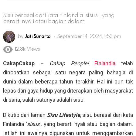
Sisu berasal dari kata Finlandia ‘sisus’, yang
berarti nyali atau bagian dalam
by
Jati Sunarto
September 14, 2024, 1:53 pm
12.8k
Views
CakapCakap
–
Cakap People!
Finlandia
telah
dinobatkan sebagai satu negara paling bahagia di
dunia dalam beberapa tahun terakhir. Hal ini pun tak
lepas dari gaya hidup yang diterapkan oleh masyarakat
di sana, salah satunya adalah sisu.
Dikutip dari laman
Sisu Lifestyle
, sisu berasal dari kata
Finlandia ‘
sisus
‘, yang berarti nyali atau bagian dalam.
Istilah ini awalnya digunakan untuk menggambarkan