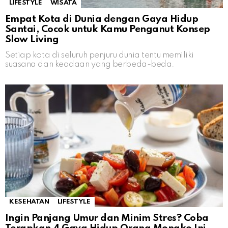
LIFESTYLE
WISATA
Empat Kota di Dunia dengan Gaya Hidup
Santai, Cocok untuk Kamu Penganut Konsep
Slow Living
Setiap kota di seluruh penjuru dunia tentu memiliki
suasana dan keadaan yang berbeda-beda.
KESEHATAN
LIFESTYLE
Ingin Panjang Umur dan Minim Stres? Coba