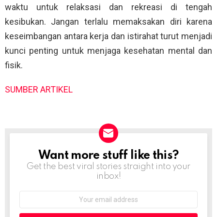
waktu untuk relaksasi dan rekreasi di tengah
kesibukan. Jangan terlalu memaksakan diri karena
keseimbangan antara kerja dan istirahat turut menjadi
kunci penting untuk menjaga kesehatan mental dan
fisik.
SUMBER ARTIKEL
Want more stuff like this?
NEWSLETTER
Get the best viral stories straight into your
inbox!
Email
address: