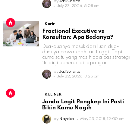
by
Jati Sunarto
July 27, 2026, 5:08 pm
Karir
Fractional Executive vs
Konsultan: Apa Bedanya?
Dua-duanya masuk dari luar, dua-
duanya bawa keahlian tinggi. Tapi
cuma satu yang masih ada pas strategi
itu diuji beneran di lapangan.
by
Jati Sunarto
July 22, 2026, 3:25 pm
KULINER
Janda Legit Pangkep Ini Pasti
Bikin Kamu Nagih
by
Nayaka
May 23, 2018, 12:00 pm