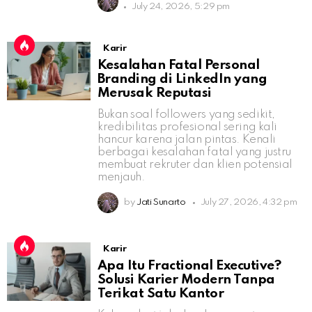
July 24, 2026, 5:29 pm
Karir
Kesalahan Fatal Personal
Branding di LinkedIn yang
Merusak Reputasi
Bukan soal followers yang sedikit,
kredibilitas profesional sering kali
hancur karena jalan pintas. Kenali
berbagai kesalahan fatal yang justru
membuat rekruter dan klien potensial
menjauh.
by
Jati Sunarto
July 27, 2026, 4:32 pm
Karir
Apa Itu Fractional Executive?
Solusi Karier Modern Tanpa
Terikat Satu Kantor