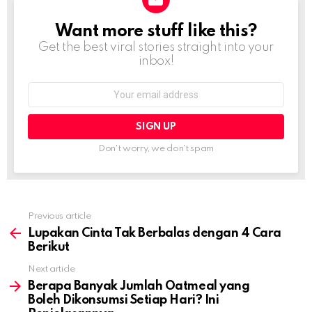
Want more stuff like this?
NEWSLETTER
Get the best viral stories straight into your
inbox!
Email
address:
Don't worry, we don't spam
Previous article
See
more
Lupakan Cinta Tak Berbalas dengan 4 Cara
Berikut
Next article
Berapa Banyak Jumlah Oatmeal yang
Boleh Dikonsumsi Setiap Hari? Ini