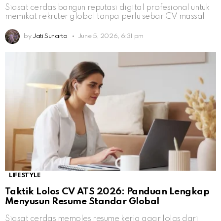
Siasat cerdas bangun reputasi digital profesional untuk
memikat rekruter global tanpa perlu sebar CV massal
by
Jati Sunarto
June 5, 2026, 6:31 pm
LIFESTYLE
Taktik Lolos CV ATS 2026: Panduan Lengkap
Menyusun Resume Standar Global
Siasat cerdas memoles resume kerja agar lolos dari