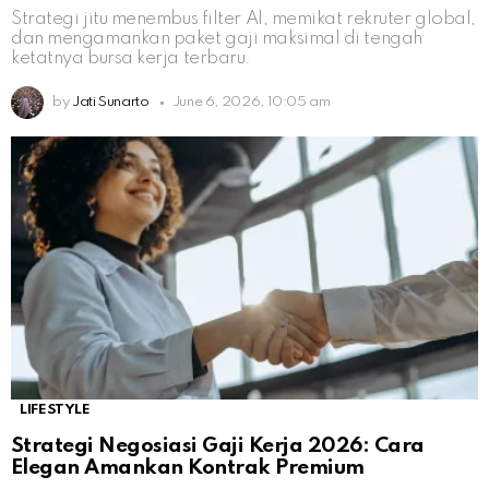
Strategi jitu menembus filter AI, memikat rekruter global,
dan mengamankan paket gaji maksimal di tengah
ketatnya bursa kerja terbaru.
by
Jati Sunarto
June 6, 2026, 10:05 am
LIFESTYLE
Strategi Negosiasi Gaji Kerja 2026: Cara
Elegan Amankan Kontrak Premium