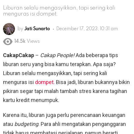
Liburan selalu mengasyikkan, tapi sering kali
menguras isi dompet.
by
Jati Sunarto
December 17, 2023, 10:31 am
14.5k
Views
CakapCakap
–
Cakap People!
Ada beberapa tips
liburan seru yang bisa kamu terapkan. Apa saja?
Liburan selalu mengasyikkan, tapi sering kali
menguras isi
dompet
. Bisa jadi, liburan bukannya bikin
pikiran segar tapi malah tambah stres karena tagihan
kartu kredit menumpuk.
Karena itu, liburan juga perlu perencanaan keuangan
atau
budgeting
. Para ahli mengatakan penganggaran
tidak harus membatasi perjalanan, namun berarti