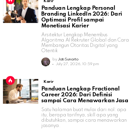
Karir
Panduan Lengkap Personal
Branding LinkedIn 2026: Dari
Optimasi Profil sampai
Monetisasi Karier
Arsitektur Lengkap Menembus
Algoritma AI Rekruter Global dan Cara
Membangun Otoritas Digital yang
Otentik
by
Jati Sunarto
July 27, 2026, 10:59 pm
Karir
Panduan Lengkap Fractional
Career 2026: Dari Definisi
sampai Cara Menawarkan Jasa
Satu halaman buat mulai dari nol: apa
itu, berapa tarifnya, skill apa yang
dibutuhkan, sampai cara menawarkan
jasanya.