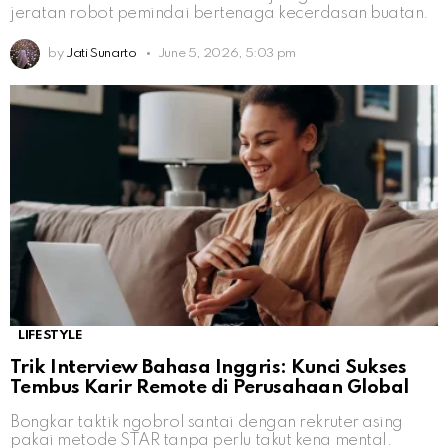
jeratan robot pemindai bertenaga kecerdasan buatan.
by
Jati Sunarto
June 5, 2026, 5:03 pm
LIFESTYLE
Trik Interview Bahasa Inggris: Kunci Sukses
Tembus Karir Remote di Perusahaan Global
Bongkar taktik ngobrol santai dengan rekruter asing
pakai metode STAR tanpa perlu takut kena mental.