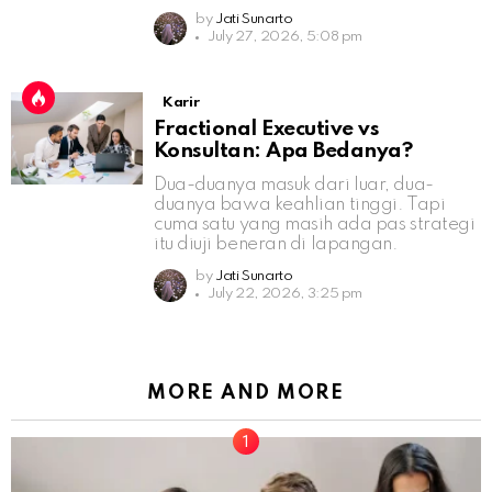
by
Jati Sunarto
July 27, 2026, 5:08 pm
Karir
Fractional Executive vs
Konsultan: Apa Bedanya?
Dua-duanya masuk dari luar, dua-
duanya bawa keahlian tinggi. Tapi
cuma satu yang masih ada pas strategi
itu diuji beneran di lapangan.
by
Jati Sunarto
July 22, 2026, 3:25 pm
MORE AND MORE