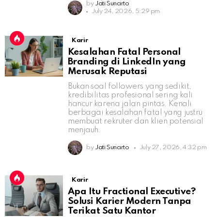
by
Jati Sunarto
July 24, 2026, 5:29 pm
Karir
Kesalahan Fatal Personal
Branding di LinkedIn yang
Merusak Reputasi
Bukan soal followers yang sedikit,
kredibilitas profesional sering kali
hancur karena jalan pintas. Kenali
berbagai kesalahan fatal yang justru
membuat rekruter dan klien potensial
menjauh.
by
Jati Sunarto
July 27, 2026, 4:32 pm
Karir
Apa Itu Fractional Executive?
Solusi Karier Modern Tanpa
Terikat Satu Kantor