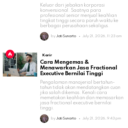
Keluar dari jebakan korporasi
konvensional. Saatnya para
profesional senior menjual keahlian
tingkat tinggi secara paruh waktu ke
berbagai perusahaan sekaligus.
by
Jati Sunarto
July 21, 2026, 11:23 am
Karir
Cara Mengemas &
Menawarkan Jasa Fractional
Executive Bernilai Tinggi
Pengalaman manajerial bertahun-
tahun tidak akan mendatangkan cuan
jika salah dikemas. Kenali cara
memetakan keahlian dan memasarkan
jasa fractional executive bernilai
tinggi.
by
Jati Sunarto
July 21, 2026, 9:43 pm