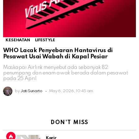
KESEHATAN
LIFESTYLE
WHO Lacak Penyebaran Hantavirus di
Pesawat Usai Wabah di Kapal Pesiar
Maskapai Airlink menyebut ada sebanyak 82
penumpang dan enam awak berada dalam pesawat
pada 25 April
by
Jati Sunarto
May 6, 2026, 10:45 am
DON'T MISS
Karir