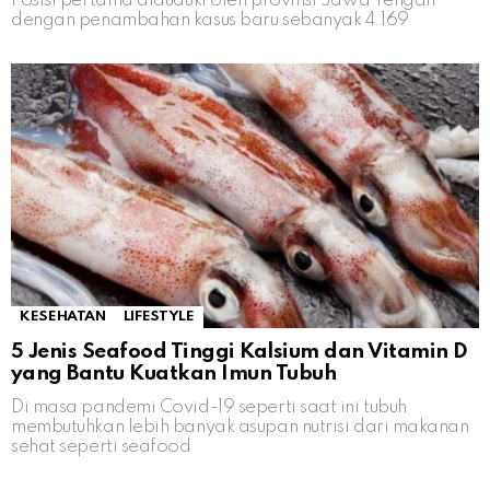
Posisi pertama diduduki oleh provinsi Jawa Tengah
dengan penambahan kasus baru sebanyak 4.169
KESEHATAN
LIFESTYLE
5 Jenis Seafood Tinggi Kalsium dan Vitamin D
yang Bantu Kuatkan Imun Tubuh
Di masa pandemi Covid-19 seperti saat ini tubuh
membutuhkan lebih banyak asupan nutrisi dari makanan
sehat seperti seafood