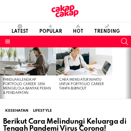
LATEST
POPULAR
HOT
TRENDING
S
Menu
LATEST
STORIES
PANDUAN LENGKAP
CARA MENGATUR WAKTU
PORTFOLIO CAREER: SENI
UNTUK PORTFOLIO CAREER
MENGELOLA BANYAK PERAN
TANPA BURNOUT
& PENDAPATAN
KESEHATAN
LIFESTYLE
Berikut Cara Melindungi Keluarga di
Tengah Pandemi Virus Corona!