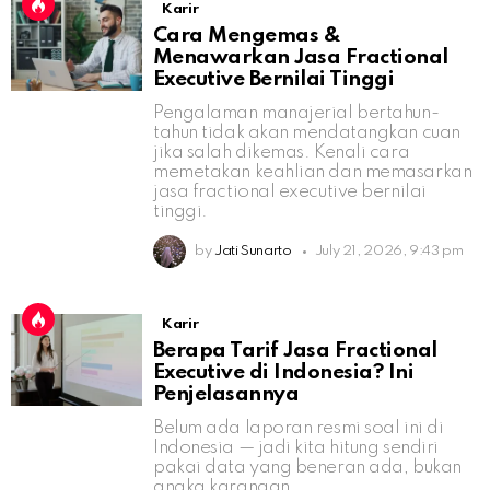
Karir
Cara Mengemas &
Menawarkan Jasa Fractional
Executive Bernilai Tinggi
Pengalaman manajerial bertahun-
tahun tidak akan mendatangkan cuan
jika salah dikemas. Kenali cara
memetakan keahlian dan memasarkan
jasa fractional executive bernilai
tinggi.
by
Jati Sunarto
July 21, 2026, 9:43 pm
Karir
Berapa Tarif Jasa Fractional
Executive di Indonesia? Ini
Penjelasannya
Belum ada laporan resmi soal ini di
Indonesia — jadi kita hitung sendiri
pakai data yang beneran ada, bukan
angka karangan.