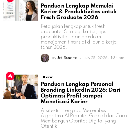
Panduan Lengkap Memulai
Karier & Produktivitas untuk
Fresh Graduate 2026
Peta jalan lengkap untuk fresh
graduate: Strategi karier, tips
produktivitas, dan panduan
manajemen finansial di dunia kerja
tahun 2026.
by
Jati Sunarto
July 28, 2026, 11:34 pm
Karir
Panduan Lengkap Personal
Branding LinkedIn 2026: Dari
Optimasi Profil sampai
Monetisasi Karier
Arsitektur Lengkap Menembus
Algoritma AI Rekruter Global dan Cara
Membangun Otoritas Digital yang
Otentik