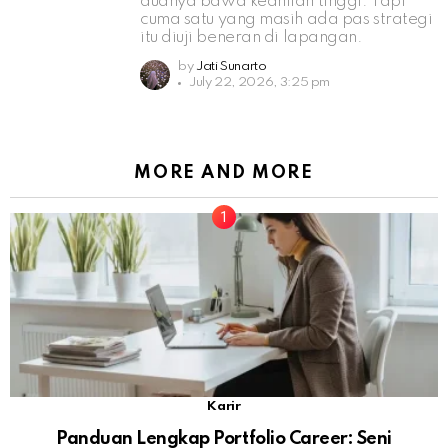
duanya bawa keahlian tinggi. Tapi
cuma satu yang masih ada pas strategi
itu diuji beneran di lapangan.
by
Jati Sunarto
July 22, 2026, 3:25 pm
MORE AND MORE
Karir
Panduan Lengkap Portfolio Career: Seni