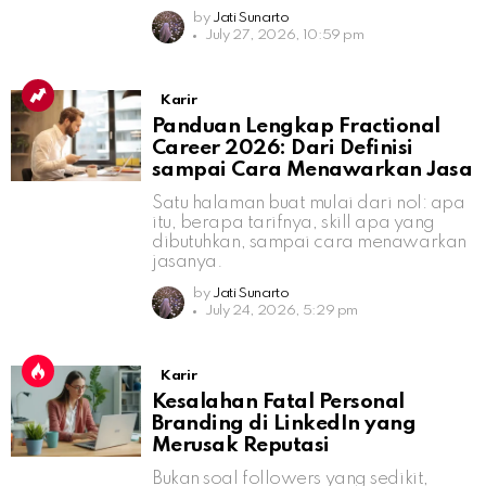
by
Jati Sunarto
July 27, 2026, 10:59 pm
Karir
Panduan Lengkap Fractional
Career 2026: Dari Definisi
sampai Cara Menawarkan Jasa
Satu halaman buat mulai dari nol: apa
itu, berapa tarifnya, skill apa yang
dibutuhkan, sampai cara menawarkan
jasanya.
by
Jati Sunarto
July 24, 2026, 5:29 pm
Karir
Kesalahan Fatal Personal
Branding di LinkedIn yang
Merusak Reputasi
Bukan soal followers yang sedikit,