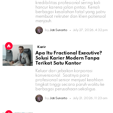
kredibilitas profesional sering kali
hancur karena jalan pintas. Kenali
berbagai kesalahan fatal yang justru
membuat rekruter dan klien potensial
menjauh.
by
Jati Sunarto
July 27, 2026, 4:32 pm
Karir
Apa Itu Fractional Executive?
Solusi Karier Modern Tanpa
Terikat Satu Kantor
Keluar dari jebakan korporasi
konvensional. Saatnya para
profesional senior menjual keahlian
tingkat tinggi secara paruh waktu ke
berbagai perusahaan sekaligus.
by
Jati Sunarto
July 21, 2026, 11:23 am