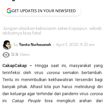
GET UPDATES IN YOUR NEWSFEED
Jangan abaikan kebiasaan sekecil apapun, sebab
akibatnya bisa fatal
by
Yanita Nurhasanah
April 3, 2020, 8:25 am
12.1k
Views
CakapCakap –
Hingga saat ini, masyarakat yang
terinfeksi oleh virus
corona
semakin bertambah.
Tentu ini menimbulkan kekhawatiran tersendiri bagi
banyak pihak. Alhasil kita pun harus melindungi diri
dan keluarga agar terhindar dari pandemi virus
corona
ini.
Cakap People
bisa mengikuti arahan dari