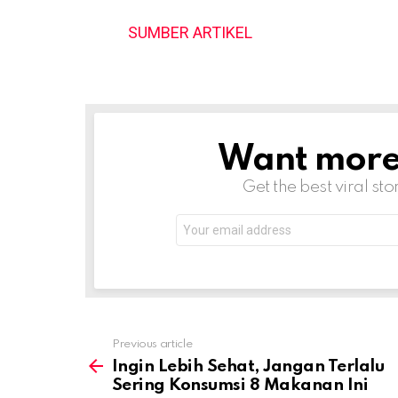
SUMBER ARTIKEL
Want more s
NEWSLETTER
Get the best viral sto
Email
address:
Previous article
See
more
Ingin Lebih Sehat, Jangan Terlalu
Sering Konsumsi 8 Makanan Ini