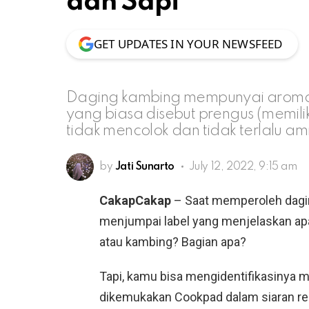
dan Sapi
GET UPDATES IN YOUR NEWSFEED
Daging kambing mempunyai aroma 
yang biasa disebut prengus (memil
tidak mencolok dan tidak terlalu ami
by
Jati Sunarto
July 12, 2022, 9:15 am
CakapCakap
– Saat memperoleh daging
menjumpai label yang menjelaskan apa
atau kambing? Bagian apa?
Tapi, kamu bisa mengidentifikasinya me
dikemukakan Cookpad dalam siaran res