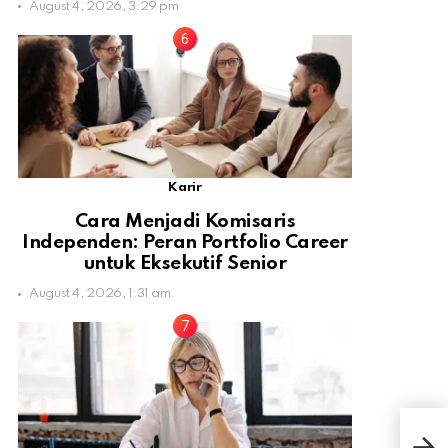
August 4, 2026, 3:29 pm
Karir
Cara Menjadi Komisaris
Independen: Peran Portfolio Career
untuk Eksekutif Senior
August 4, 2026, 1:31 am
Chi