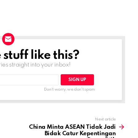
tuff like this?
ries straight into your inbox!
Don't worry, we don't spam
Next article
China Minta ASEAN Tidak Jadi
Bidak Catur Kepentingan