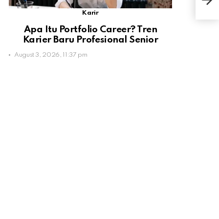
Cat
Karir
Apa Itu Portfolio Career? Tren
Karier Baru Profesional Senior
August 3, 2026, 11:37 pm