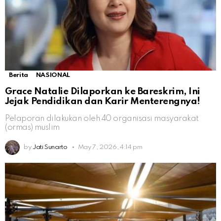
Berita
NASIONAL
Grace Natalie Dilaporkan ke Bareskrim, Ini
Jejak Pendidikan dan Karir Menterengnya!
Pelaporan dilakukan oleh 40 organisasi masyarakat
(ormas) muslim
by
Jati Sunarto
May 7, 2026, 4:14 pm