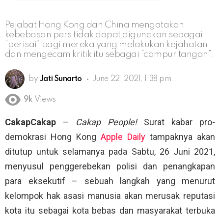
Pejabat Hong Kong dan China mengatakan
kebebasan pers tidak dapat digunakan sebagai
“perisai” bagi mereka yang melakukan kejahatan
dan mengecam kritik itu sebagai “campur tangan”.
by
Jati Sunarto
June 22, 2021, 1:38 pm
9k
Views
CakapCakap
–
Cakap People!
Surat kabar pro-
demokrasi Hong Kong
Apple Daily
tampaknya akan
ditutup untuk selamanya pada Sabtu, 26 Juni 2021,
menyusul penggerebekan polisi dan penangkapan
para eksekutif – sebuah langkah yang menurut
kelompok hak asasi manusia akan merusak reputasi
kota itu sebagai kota bebas dan masyarakat terbuka