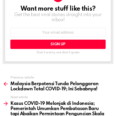
Want more stuff like this?
NEWSLETTER
Get the best viral stories straight into your
inbox!
Email
address:
Don't worry, we don't spam
Previous article
See
more
Malaysia Berpotensi Tunda Pelonggaran
Lockdown Total COVID-19; Ini Sebabnya!
Next article
Kasus COVID-19 Melonjak di Indonesia;
Pemerintah Umumkan Pembatasan Baru
tapi Abaikan Permintaan Penguncian Skala