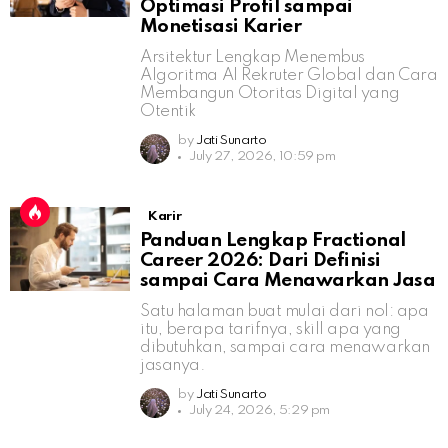
Optimasi Profil sampai
Monetisasi Karier
Arsitektur Lengkap Menembus
Algoritma AI Rekruter Global dan Cara
Membangun Otoritas Digital yang
Otentik
by
Jati Sunarto
July 27, 2026, 10:59 pm
Karir
Panduan Lengkap Fractional
Career 2026: Dari Definisi
sampai Cara Menawarkan Jasa
Satu halaman buat mulai dari nol: apa
itu, berapa tarifnya, skill apa yang
dibutuhkan, sampai cara menawarkan
jasanya.
by
Jati Sunarto
July 24, 2026, 5:29 pm