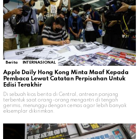
Berita
INTERNASIONAL
Apple Daily Hong Kong Minta Maaf Kepada
Pembaca Lewat Catatan Perpisahan Untuk
Edisi Terakhir
Di sebuah kios berita di Central, antrean panjang
terbentuk saat orang-orang mengantri di tengah
gerimis, menunggu dengan cemas agar lebih banyak
eksemplar dikirimkan.