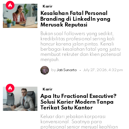
Karir
Kesalahan Fatal Personal
Branding di LinkedIn yang
Merusak Reputasi
Bukan soal followers yang sedikit,
kredibilitas profesional sering kali
hancur karena jalan pintas. Kenali
berbagai kesalahan fatal yang justru
membuat rekruter dan klien potensial
menjauh.
by
Jati Sunarto
July 27, 2026, 4:32 pm
Karir
Apa Itu Fractional Executive?
Solusi Karier Modern Tanpa
Terikat Satu Kantor
Keluar dari jebakan korporasi
konvensional. Saatnya para
profesional senior menjual keahlian