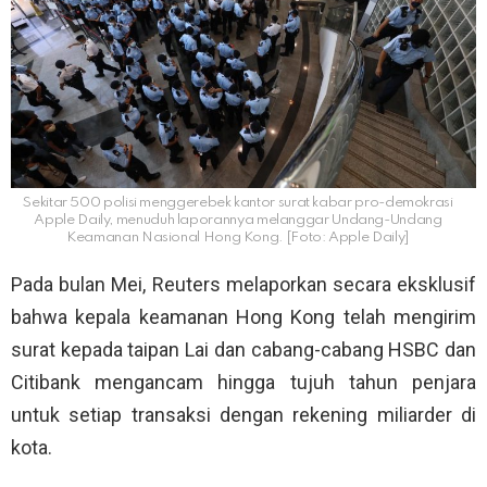
Sekitar 500 polisi menggerebek kantor surat kabar pro-demokrasi
Apple Daily, menuduh laporannya melanggar Undang-Undang
Keamanan Nasional Hong Kong. [Foto: Apple Daily]
Pada bulan Mei, Reuters melaporkan secara eksklusif
bahwa kepala keamanan Hong Kong telah mengirim
surat kepada taipan Lai dan cabang-cabang HSBC dan
Citibank mengancam hingga tujuh tahun penjara
untuk setiap transaksi dengan rekening miliarder di
kota.