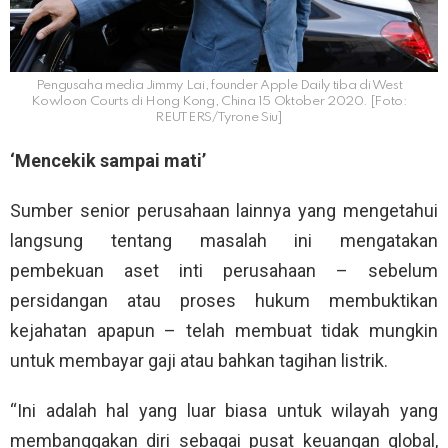
Pengusaha media Jimmy Lai, founder Apple Daily tiba di West
Kowloon Courts di Hong Kong, China 15 Oktober 2020. [Foto:
REUTERS/Tyrone Siu]
‘Mencekik sampai mati’
Sumber senior perusahaan lainnya yang mengetahui
langsung tentang masalah ini mengatakan
pembekuan aset inti perusahaan – sebelum
persidangan atau proses hukum membuktikan
kejahatan apapun – telah membuat tidak mungkin
untuk membayar gaji atau bahkan tagihan listrik.
“Ini adalah hal yang luar biasa untuk wilayah yang
membanggakan diri sebagai pusat keuangan global,