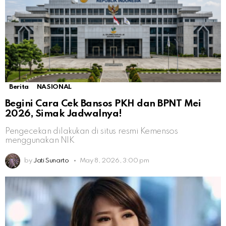
Berita
NASIONAL
Begini Cara Cek Bansos PKH dan BPNT Mei
2026, Simak Jadwalnya!
Pengecekan dilakukan di situs resmi Kemensos
menggunakan NIK
by
Jati Sunarto
May 8, 2026, 3:00 pm