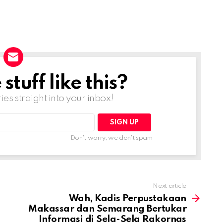
tuff like this?
ries straight into your inbox!
Don't worry, we don't spam
Next article
Wah, Kadis Perpustakaan
Makassar dan Semarang Bertukar
Informasi di Sela-Sela Rakornas