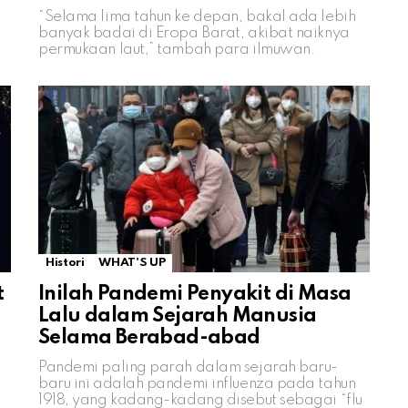
“Selama lima tahun ke depan, bakal ada lebih
banyak badai di Eropa Barat, akibat naiknya
permukaan laut,” tambah para ilmuwan.
Histori
WHAT'S UP
t
Inilah Pandemi Penyakit di Masa
Lalu dalam Sejarah Manusia
Selama Berabad-abad
Pandemi paling parah dalam sejarah baru-
baru ini adalah pandemi influenza pada tahun
1918, yang kadang-kadang disebut sebagai “flu