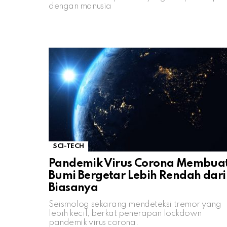
dengan manusia
SCI-TECH
Pandemik Virus Corona Membua
Bumi Bergetar Lebih Rendah dari
Biasanya
Seismolog sekarang mendeteksi tremor yang
lebih kecil, berkat penerapan lockdown
pandemik virus corona.