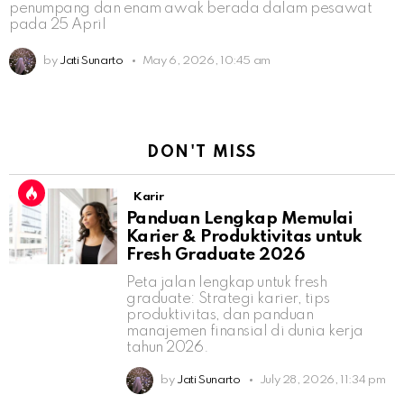
penumpang dan enam awak berada dalam pesawat
pada 25 April
by
Jati Sunarto
May 6, 2026, 10:45 am
DON'T MISS
Karir
Panduan Lengkap Memulai
Karier & Produktivitas untuk
Fresh Graduate 2026
Peta jalan lengkap untuk fresh
graduate: Strategi karier, tips
produktivitas, dan panduan
manajemen finansial di dunia kerja
tahun 2026.
by
Jati Sunarto
July 28, 2026, 11:34 pm