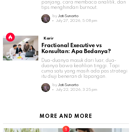
panjang, cara membaca analitik, dan
tips menghindari burnout.
by
Jati Sunarto
July 27, 2026, 5:08 pm
Karir
Fractional Executive vs
Konsultan: Apa Bedanya?
Dua-duanya masuk dari luar, dua-
duanya bawa keahlian tinggi. Tapi
cuma satu yang masih ada pas strategi
itu diuji beneran di lapangan.
by
Jati Sunarto
July 22, 2026, 3:25 pm
MORE AND MORE