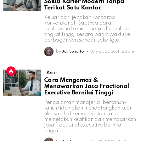
Solusi Karier Modern Tanpa
Terikat Satu Kantor
Keluar dari jebakan korporasi
konvensional. Saatnya para
profesional senior menjual keahlian
tingkat tinggi secara paruh waktu ke
berbagai perusahaan sekaligus.
by
Jati Sunarto
July 21, 2026, 11:23 am
Karir
Cara Mengemas &
Menawarkan Jasa Fractional
Executive Bernilai Tinggi
Pengalaman manajerial bertahun-
tahun tidak akan mendatangkan cuan
jika salah dikemas. Kenali cara
memetakan keahlian dan memasarkan
jasa fractional executive bernilai
tinggi.