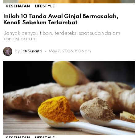
KESEHATAN
LIFESTYLE
Inilah 10 Tanda Awal Ginjal Bermasalah,
Kenali Sebelum Terlambat
Banyak penyakit baru terdeteksi saat sudah dalam
kondisi parah
by
Jati Sunarto
May 7, 2026, 8:06 am