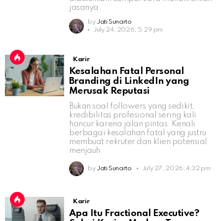
jasanya.
by
Jati Sunarto
July 24, 2026, 5:29 pm
Karir
Kesalahan Fatal Personal
Branding di LinkedIn yang
Merusak Reputasi
Bukan soal followers yang sedikit,
kredibilitas profesional sering kali
hancur karena jalan pintas. Kenali
berbagai kesalahan fatal yang justru
membuat rekruter dan klien potensial
menjauh.
by
Jati Sunarto
July 27, 2026, 4:32 pm
Karir
Apa Itu Fractional Executive?