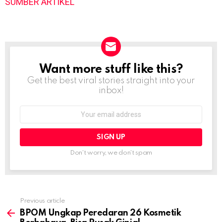
SUMBER ARTIKEL
Want more stuff like this?
NEWSLETTER
Get the best viral stories straight into your
inbox!
Email
address:
Don't worry, we don't spam
Previous article
See
more
BPOM Ungkap Peredaran 26 Kosmetik