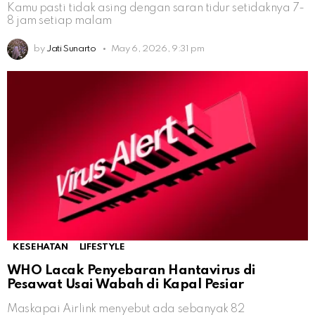
Kamu pasti tidak asing dengan saran tidur setidaknya 7-
8 jam setiap malam
by
Jati Sunarto
May 6, 2026, 9:31 pm
KESEHATAN
LIFESTYLE
WHO Lacak Penyebaran Hantavirus di
Pesawat Usai Wabah di Kapal Pesiar
Maskapai Airlink menyebut ada sebanyak 82