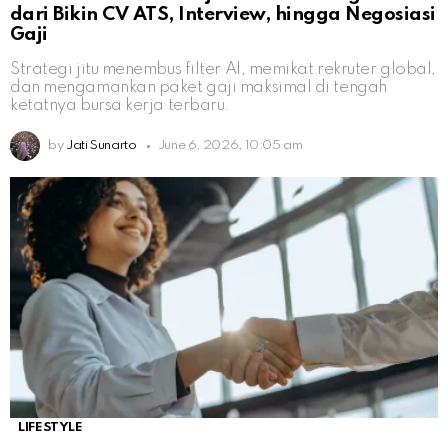
dari Bikin CV ATS, Interview, hingga Negosiasi
Gaji
Strategi jitu menembus filter AI, memikat rekruter global,
dan mengamankan paket gaji maksimal di tengah
ketatnya bursa kerja terbaru.
by
Jati Sunarto
June 6, 2026, 10:05 am
LIFESTYLE