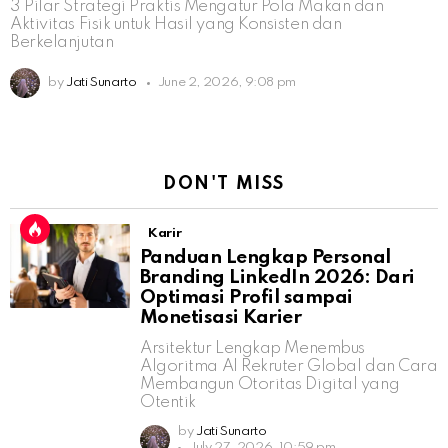
3 Pilar Strategi Praktis Mengatur Pola Makan dan
Aktivitas Fisik untuk Hasil yang Konsisten dan
Berkelanjutan
by
Jati Sunarto
June 2, 2026, 9:08 pm
DON'T MISS
Karir
Panduan Lengkap Personal
Branding LinkedIn 2026: Dari
Optimasi Profil sampai
Monetisasi Karier
Arsitektur Lengkap Menembus
Algoritma AI Rekruter Global dan Cara
Membangun Otoritas Digital yang
Otentik
by
Jati Sunarto
July 27, 2026, 10:59 pm