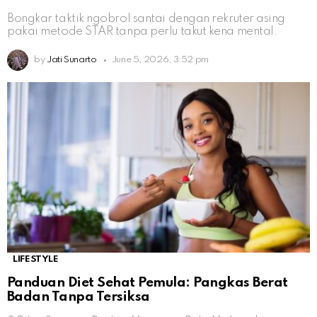
Bongkar taktik ngobrol santai dengan rekruter asing
pakai metode STAR tanpa perlu takut kena mental.
by
Jati Sunarto
June 5, 2026, 3:52 pm
LIFESTYLE
Panduan Diet Sehat Pemula: Pangkas Berat
Badan Tanpa Tersiksa