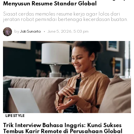
Menyusun Resume Standar Global
Siasat cerdas memoles resume kerja agar lolos dari
jeratan robot pemindai bertenaga kecerdasan buatan.
by
Jati Sunarto
June 5, 2026, 5:03 pm
LIFESTYLE
Trik Interview Bahasa Inggris: Kunci Sukses
Tembus Karir Remote di Perusahaan Global