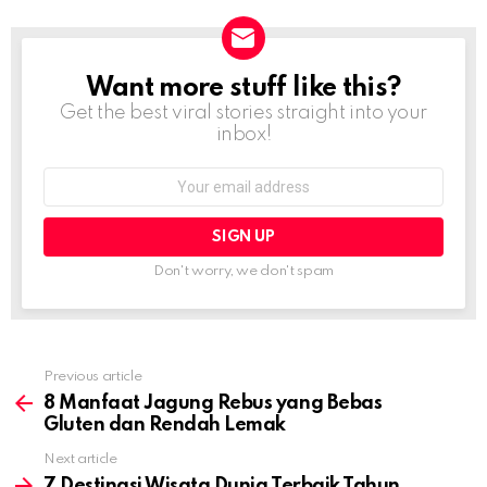
Want more stuff like this?
NEWSLETTER
Get the best viral stories straight into your
inbox!
Email
address:
Don't worry, we don't spam
Previous article
See
more
8 Manfaat Jagung Rebus yang Bebas
Gluten dan Rendah Lemak
Next article
7 Destinasi Wisata Dunia Terbaik Tahun