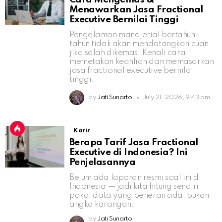
Menawarkan Jasa Fractional
Executive Bernilai Tinggi
Pengalaman manajerial bertahun-
tahun tidak akan mendatangkan cuan
jika salah dikemas. Kenali cara
memetakan keahlian dan memasarkan
jasa fractional executive bernilai
tinggi.
by
Jati Sunarto
July 21, 2026, 9:43 pm
Karir
Berapa Tarif Jasa Fractional
Executive di Indonesia? Ini
Penjelasannya
Belum ada laporan resmi soal ini di
Indonesia — jadi kita hitung sendiri
pakai data yang beneran ada, bukan
angka karangan.
by
Jati Sunarto