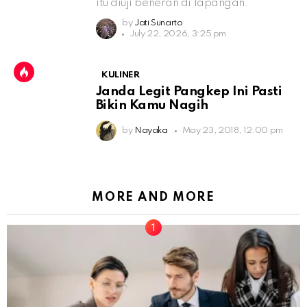
itu diuji beneran di lapangan.
by
Jati Sunarto
July 22, 2026, 3:25 pm
KULINER
Janda Legit Pangkep Ini Pasti
Bikin Kamu Nagih
by
Nayaka
May 23, 2018, 12:00 pm
MORE AND MORE