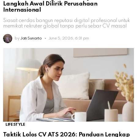
Langkah Awal Dilirik Perusahaan
Internasional
Siasat cerdas bangun reputasi digital profesional untuk
memikat rekruter global tanpa perlu sebar CV massal
by
Jati Sunarto
June 5, 2026, 6:31 pm
LIFESTYLE
Taktik Lolos CV ATS 2026: Panduan Lengkap