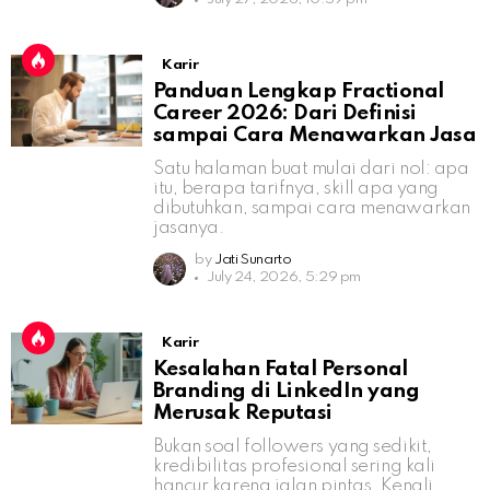
Karir
Panduan Lengkap Fractional
Career 2026: Dari Definisi
sampai Cara Menawarkan Jasa
Satu halaman buat mulai dari nol: apa
itu, berapa tarifnya, skill apa yang
dibutuhkan, sampai cara menawarkan
jasanya.
by
Jati Sunarto
July 24, 2026, 5:29 pm
Karir
Kesalahan Fatal Personal
Branding di LinkedIn yang
Merusak Reputasi
Bukan soal followers yang sedikit,
kredibilitas profesional sering kali
hancur karena jalan pintas. Kenali