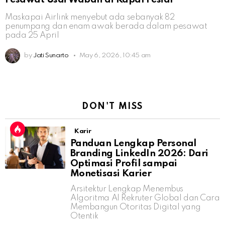
Maskapai Airlink menyebut ada sebanyak 82
penumpang dan enam awak berada dalam pesawat
pada 25 April
by
Jati Sunarto
May 6, 2026, 10:45 am
DON'T MISS
Karir
Panduan Lengkap Personal
Branding LinkedIn 2026: Dari
Optimasi Profil sampai
Monetisasi Karier
Arsitektur Lengkap Menembus
Algoritma AI Rekruter Global dan Cara
Membangun Otoritas Digital yang
Otentik