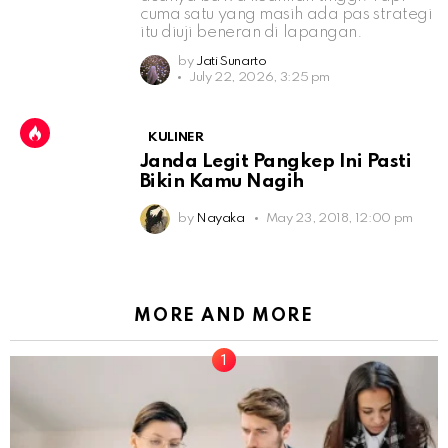
cuma satu yang masih ada pas strategi
itu diuji beneran di lapangan.
by
Jati Sunarto
July 22, 2026, 3:25 pm
KULINER
Janda Legit Pangkep Ini Pasti
Bikin Kamu Nagih
by
Nayaka
May 23, 2018, 12:00 pm
MORE AND MORE