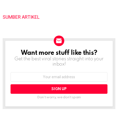
SUMBER ARTIKEL
Want more stuff like this?
NEWSLETTER
Get the best viral stories straight into your
inbox!
Email
address:
Don't worry, we don't spam