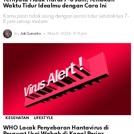
Waktu Tidur Idealmu dengan Cara Ini
Kamu pasti tidak asing dengan saran tidur setidaknya 7-
8 jam setiap malam
by
Jati Sunarto
May 6, 2026, 9:31 pm
KESEHATAN
LIFESTYLE
WHO Lacak Penyebaran Hantavirus di
Pesawat Usai Wabah di Kapal Pesiar