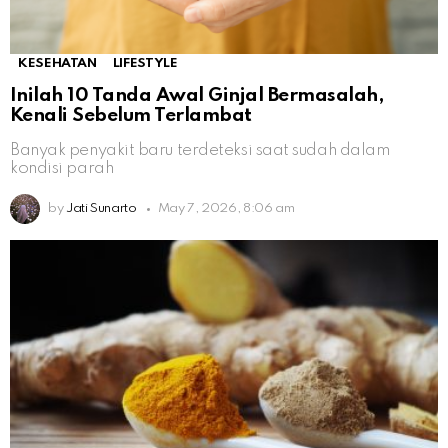
KESEHATAN
LIFESTYLE
Inilah 10 Tanda Awal Ginjal Bermasalah,
Kenali Sebelum Terlambat
Banyak penyakit baru terdeteksi saat sudah dalam
kondisi parah
by
Jati Sunarto
May 7, 2026, 8:06 am