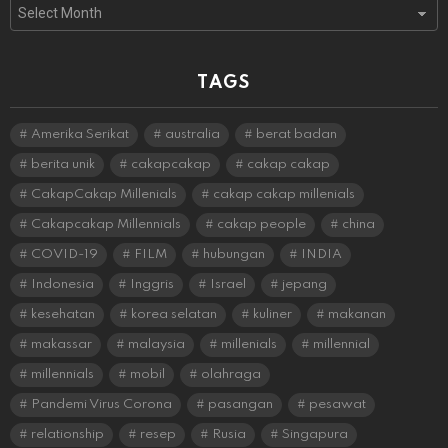
Archives
TAGS
Amerika Serikat
australia
berat badan
berita unik
cakapcakap
cakap cakap
CakapCakap Millenials
cakap cakap millenials
Cakapcakap Millennials
cakap people
china
COVID-19
FILM
hubungan
INDIA
Indonesia
Inggris
Israel
jepang
kesehatan
korea selatan
kuliner
makanan
makassar
malaysia
millenials
millennial
millennials
mobil
olahraga
Pandemi Virus Corona
pasangan
pesawat
relationship
resep
Rusia
Singapura