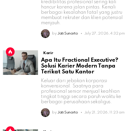
kredibilitas profesional sering kali
hancur karena jalan pintas. Kenali
berbagai kesalahan fatal yang justru
membuat rekruter dan klien potensial
menjauh.
by
Jati Sunarto
July 27, 2026, 4:32 pm
Karir
Apa Itu Fractional Executive?
Solusi Karier Modern Tanpa
Terikat Satu Kantor
Keluar dari jebakan korporasi
konvensional. Saatnya para
profesional senior menjual keahlian
tingkat tinggi secara paruh waktu ke
berbagai perusahaan sekaligus.
by
Jati Sunarto
July 21, 2026, 11:23 am