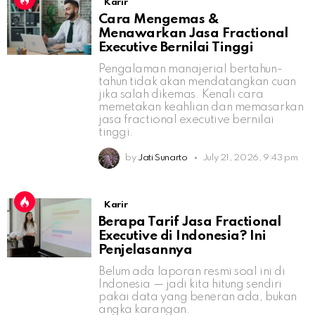
Karir
Cara Mengemas &
Menawarkan Jasa Fractional
Executive Bernilai Tinggi
Pengalaman manajerial bertahun-
tahun tidak akan mendatangkan cuan
jika salah dikemas. Kenali cara
memetakan keahlian dan memasarkan
jasa fractional executive bernilai
tinggi.
by
Jati Sunarto
July 21, 2026, 9:43 pm
Karir
Berapa Tarif Jasa Fractional
Executive di Indonesia? Ini
Penjelasannya
Belum ada laporan resmi soal ini di
Indonesia — jadi kita hitung sendiri
pakai data yang beneran ada, bukan
angka karangan.