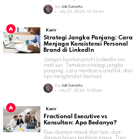
by
Jati Sunarto
July 22, 2026, 10:53 am
Karir
Strategi Jangka Panjang: Cara
Menjaga Konsistensi Personal
Brand di LinkedIn
Jangan biarkan profil LinkedIn-mu
mati suri. Temukan strategi jangka
panjang, cara membaca analitik, dan
tips menghindari burnout.
by
Jati Sunarto
July 27, 2026, 5:08 pm
Karir
Fractional Executive vs
Konsultan: Apa Bedanya?
Dua-duanya masuk dari luar, dua-
duanya bawa keahlian tinggi. Tapi