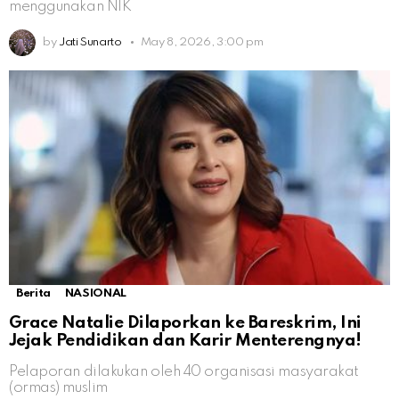
menggunakan NIK
by
Jati Sunarto
May 8, 2026, 3:00 pm
Berita
NASIONAL
Grace Natalie Dilaporkan ke Bareskrim, Ini
Jejak Pendidikan dan Karir Menterengnya!
Pelaporan dilakukan oleh 40 organisasi masyarakat
(ormas) muslim