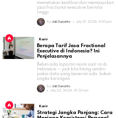
memetakan keahlian dan memasarkan
jasa fractional executive bernilai
tinggi.
by
Jati Sunarto
July 21, 2026, 9:43 pm
Karir
Berapa Tarif Jasa Fractional
Executive di Indonesia? Ini
Penjelasannya
Belum ada laporan resmi soal ini di
Indonesia — jadi kita hitung sendiri
pakai data yang beneran ada, bukan
angka karangan.
by
Jati Sunarto
July 22, 2026, 10:53 am
Karir
Strategi Jangka Panjang: Cara
Menjaga Konsistensi Personal