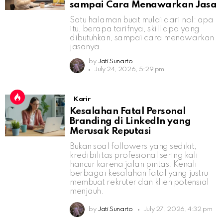
sampai Cara Menawarkan Jasa
Satu halaman buat mulai dari nol: apa
itu, berapa tarifnya, skill apa yang
dibutuhkan, sampai cara menawarkan
jasanya.
by
Jati Sunarto
July 24, 2026, 5:29 pm
Karir
Kesalahan Fatal Personal
Branding di LinkedIn yang
Merusak Reputasi
Bukan soal followers yang sedikit,
kredibilitas profesional sering kali
hancur karena jalan pintas. Kenali
berbagai kesalahan fatal yang justru
membuat rekruter dan klien potensial
menjauh.
by
Jati Sunarto
July 27, 2026, 4:32 pm