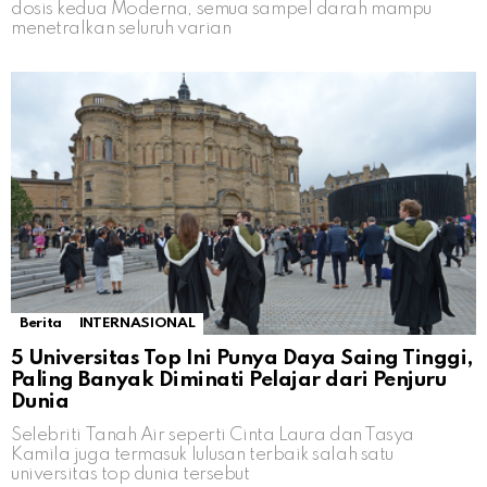
dosis kedua Moderna, semua sampel darah mampu
menetralkan seluruh varian
Berita
INTERNASIONAL
5 Universitas Top Ini Punya Daya Saing Tinggi,
Paling Banyak Diminati Pelajar dari Penjuru
Dunia
Selebriti Tanah Air seperti Cinta Laura dan Tasya
Kamila juga termasuk lulusan terbaik salah satu
universitas top dunia tersebut