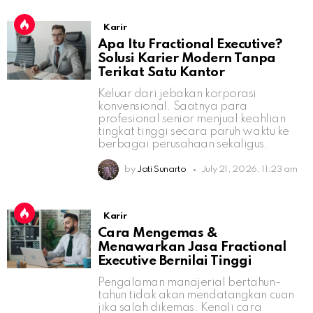
Karir
Apa Itu Fractional Executive?
Solusi Karier Modern Tanpa
Terikat Satu Kantor
Keluar dari jebakan korporasi
konvensional. Saatnya para
profesional senior menjual keahlian
tingkat tinggi secara paruh waktu ke
berbagai perusahaan sekaligus.
by
Jati Sunarto
July 21, 2026, 11:23 am
Karir
Cara Mengemas &
Menawarkan Jasa Fractional
Executive Bernilai Tinggi
Pengalaman manajerial bertahun-
tahun tidak akan mendatangkan cuan
jika salah dikemas. Kenali cara