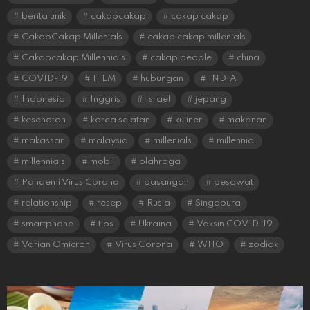
berita unik
cakapcakap
cakap cakap
CakapCakap Millenials
cakap cakap millenials
Cakapcakap Millennials
cakap people
china
COVID-19
FILM
hubungan
INDIA
Indonesia
Inggris
Israel
jepang
kesehatan
korea selatan
kuliner
makanan
makassar
malaysia
millenials
millennial
millennials
mobil
olahraga
Pandemi Virus Corona
pasangan
pesawat
relationship
resep
Rusia
Singapura
smartphone
tips
Ukraina
Vaksin COVID-19
Varian Omicron
Virus Corona
WHO
zodiak