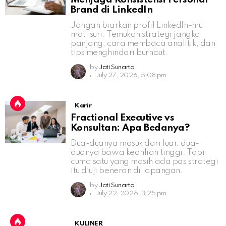
Brand di LinkedIn
Jangan biarkan profil LinkedIn-mu
mati suri. Temukan strategi jangka
panjang, cara membaca analitik, dan
tips menghindari burnout.
by
Jati Sunarto
July 27, 2026, 5:08 pm
Karir
Fractional Executive vs
Konsultan: Apa Bedanya?
Dua-duanya masuk dari luar, dua-
duanya bawa keahlian tinggi. Tapi
cuma satu yang masih ada pas strategi
itu diuji beneran di lapangan.
by
Jati Sunarto
July 22, 2026, 3:25 pm
KULINER