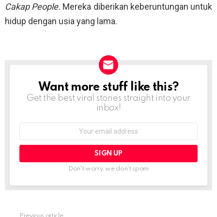
Cakap People.
Mereka diberikan keberuntungan untuk
hidup dengan usia yang lama.
Want more stuff like this?
NEWSLETTER
Get the best viral stories straight into your
inbox!
Email
address:
Don't worry, we don't spam
Previous article