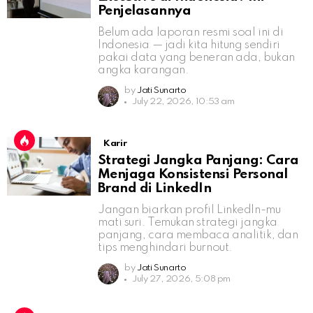
Penjelasannya
Belum ada laporan resmi soal ini di
Indonesia — jadi kita hitung sendiri
pakai data yang beneran ada, bukan
angka karangan.
by
Jati Sunarto
July 22, 2026, 10:53 am
Karir
Strategi Jangka Panjang: Cara
Menjaga Konsistensi Personal
Brand di LinkedIn
Jangan biarkan profil LinkedIn-mu
mati suri. Temukan strategi jangka
panjang, cara membaca analitik, dan
tips menghindari burnout.
by
Jati Sunarto
July 27, 2026, 5:08 pm