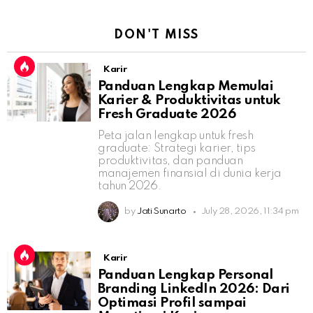
DON'T MISS
Karir
Panduan Lengkap Memulai
Karier & Produktivitas untuk
Fresh Graduate 2026
Peta jalan lengkap untuk fresh
graduate: Strategi karier, tips
produktivitas, dan panduan
manajemen finansial di dunia kerja
tahun 2026.
by
Jati Sunarto
July 28, 2026, 11:34 pm
Karir
Panduan Lengkap Personal
Branding LinkedIn 2026: Dari
Optimasi Profil sampai