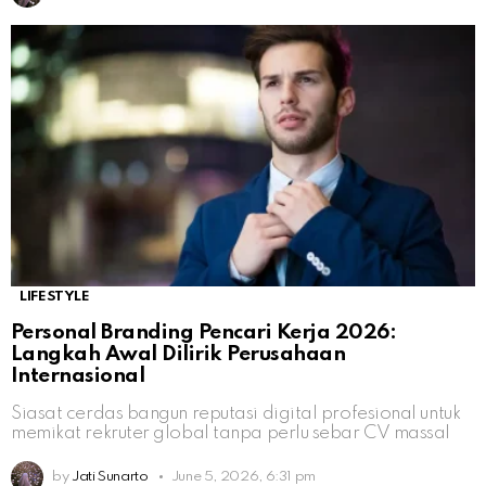
LIFESTYLE
Personal Branding Pencari Kerja 2026:
Langkah Awal Dilirik Perusahaan
Internasional
Siasat cerdas bangun reputasi digital profesional untuk
memikat rekruter global tanpa perlu sebar CV massal
by
Jati Sunarto
June 5, 2026, 6:31 pm