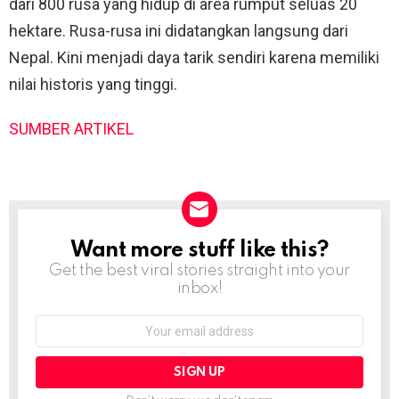
dari 800 rusa yang hidup di area rumput seluas 20
hektare. Rusa-rusa ini didatangkan langsung dari
Nepal. Kini menjadi daya tarik sendiri karena memiliki
nilai historis yang tinggi.
SUMBER ARTIKEL
Want more stuff like this?
NEWSLETTER
Get the best viral stories straight into your
inbox!
Email
address: