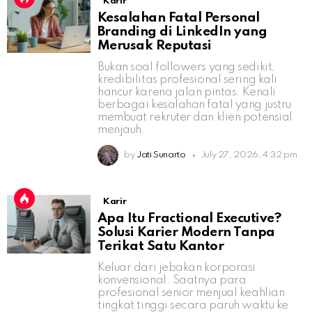
Karir
Kesalahan Fatal Personal
Branding di LinkedIn yang
Merusak Reputasi
Bukan soal followers yang sedikit,
kredibilitas profesional sering kali
hancur karena jalan pintas. Kenali
berbagai kesalahan fatal yang justru
membuat rekruter dan klien potensial
menjauh.
by
Jati Sunarto
July 27, 2026, 4:32 pm
Karir
Apa Itu Fractional Executive?
Solusi Karier Modern Tanpa
Terikat Satu Kantor
Keluar dari jebakan korporasi
konvensional. Saatnya para
profesional senior menjual keahlian
tingkat tinggi secara paruh waktu ke