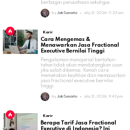
berbagai perusahaan sekaligus.
by
Jati Sunarto
July 21, 2026, 11:23 am
Karir
Cara Mengemas &
Menawarkan Jasa Fractional
Executive Bernilai Tinggi
Pengalaman manajerial bertahun-
tahun tidak akan mendatangkan cuan
jika salah dikemas. Kenali cara
memetakan keahlian dan memasarkan
jasa fractional executive bernilai
tinggi.
by
Jati Sunarto
July 21, 2026, 9:43 pm
Karir
Berapa Tarif Jasa Fractional
Executive di Indonesia? Ini