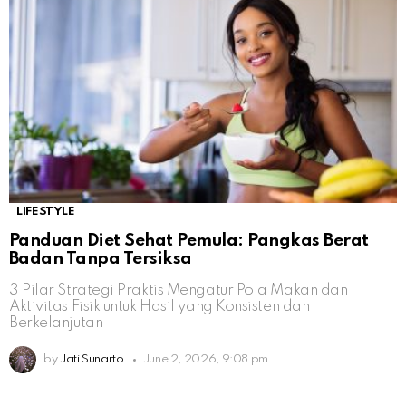
LIFESTYLE
Panduan Diet Sehat Pemula: Pangkas Berat
Badan Tanpa Tersiksa
3 Pilar Strategi Praktis Mengatur Pola Makan dan
Aktivitas Fisik untuk Hasil yang Konsisten dan
Berkelanjutan
by
Jati Sunarto
June 2, 2026, 9:08 pm