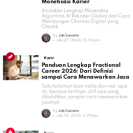
Monetisasi Karier
Arsitektur Lengkap Menembus
Algoritma AI Rekruter Global dan Cara
Membangun Otoritas Digital yang
Otentik
by
Jati Sunarto
July 27, 2026, 10:59 pm
Karir
Panduan Lengkap Fractional
Career 2026: Dari Definisi
sampai Cara Menawarkan Jasa
Satu halaman buat mulai dari nol: apa
itu, berapa tarifnya, skill apa yang
dibutuhkan, sampai cara menawarkan
jasanya.
by
Jati Sunarto
July 24, 2026, 5:29 pm