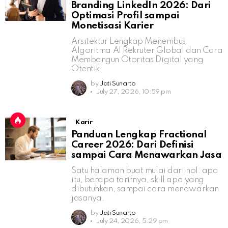
Branding LinkedIn 2026: Dari
Optimasi Profil sampai
Monetisasi Karier
Arsitektur Lengkap Menembus
Algoritma AI Rekruter Global dan Cara
Membangun Otoritas Digital yang
Otentik
by
Jati Sunarto
July 27, 2026, 10:59 pm
Karir
Panduan Lengkap Fractional
Career 2026: Dari Definisi
sampai Cara Menawarkan Jasa
Satu halaman buat mulai dari nol: apa
itu, berapa tarifnya, skill apa yang
dibutuhkan, sampai cara menawarkan
jasanya.
by
Jati Sunarto
July 24, 2026, 5:29 pm