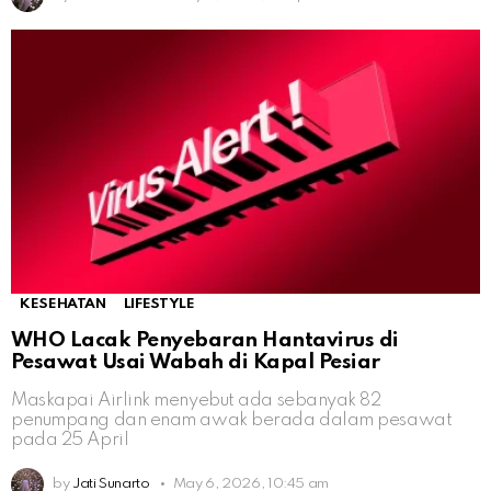
KESEHATAN
LIFESTYLE
WHO Lacak Penyebaran Hantavirus di
Pesawat Usai Wabah di Kapal Pesiar
Maskapai Airlink menyebut ada sebanyak 82
penumpang dan enam awak berada dalam pesawat
pada 25 April
by
Jati Sunarto
May 6, 2026, 10:45 am