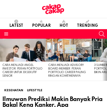
LATEST
POPULAR
HOT
TRENDING
S
Menu
LATEST
STORIES
CARA MENJADI ANGEL
CARA MENJADI ADVISORY
3 SUMBE
INVESTOR: PERAN PORTFOLIO
BOARD MEMBER: PERAN
PORTFOL
CAREER UNTUK EKSEKUTIF
PORTFOLIO CAREER PALING
BIKIN ARU
SENIOR
RINGAN KOMITMENNYA
KESEHATAN
LIFESTYLE
Ilmuwan Prediksi Makin Banyak Pria
Bakal Kena Kanker, Apa