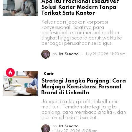
Apa Itu Fractional Executive?
Solusi Karier Modern Tanpa
Terikat Satu Kantor
Keluar dari jebakan korporasi
konvensional. Saatnya para
profesional senior menjual keahlian
tingkat tinggi secara paruh waktu ke
berbagai perusahaan sekaligus.
by
Jati Sunarto
July 21, 2026, 11:23 am
Karir
Strategi Jangka Panjang: Cara
Menjaga Konsistensi Personal
Brand di LinkedIn
Jangan biarkan profil LinkedIn-mu
mati suri. Temukan strategi jangka
panjang, cara membaca analitik, dan
tips menghindari burnout.
by
Jati Sunarto
July 27, 2026, 5:08 pm