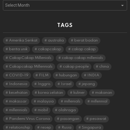
Archives
TAGS
Amerika Serikat
australia
berat badan
berita unik
cakapcakap
cakap cakap
CakapCakap Millenials
cakap cakap millenials
Cakapcakap Millennials
cakap people
china
COVID-19
FILM
hubungan
INDIA
Indonesia
Inggris
Israel
jepang
kesehatan
korea selatan
kuliner
makanan
makassar
malaysia
millenials
millennial
millennials
mobil
olahraga
Pandemi Virus Corona
pasangan
pesawat
relationship
resep
Rusia
Singapura