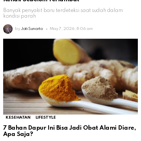
Banyak penyakit baru terdeteksi saat sudah dalam
kondisi parah
by
Jati Sunarto
May 7, 2026, 8:06 am
KESEHATAN
LIFESTYLE
7 Bahan Dapur Ini Bisa Jadi Obat Alami Diare,
Apa Saja?