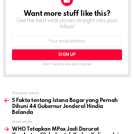
Want more stuff like this?
NEWSLETTER
Get the best viral stories straight into your
inbox!
Email
address:
Don't worry, we don't spam
Previous article
See
more
5 Fakta tentang Istana Bogor yang Pernah
Dihuni 44 Gubernur Jenderal Hindia
Belanda
Next article
WHO Tetapkan MPox Jadi Darurat