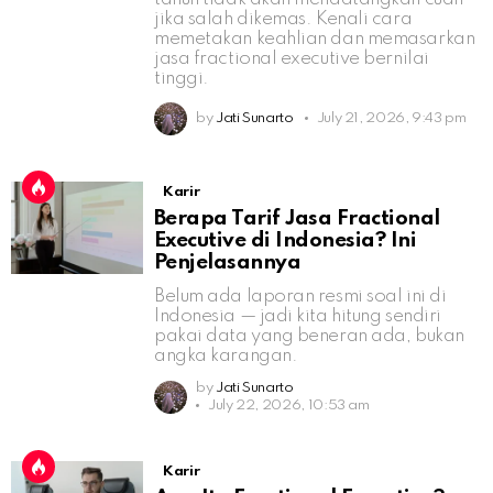
jika salah dikemas. Kenali cara
memetakan keahlian dan memasarkan
jasa fractional executive bernilai
tinggi.
by
Jati Sunarto
July 21, 2026, 9:43 pm
Karir
Berapa Tarif Jasa Fractional
Executive di Indonesia? Ini
Penjelasannya
Belum ada laporan resmi soal ini di
Indonesia — jadi kita hitung sendiri
pakai data yang beneran ada, bukan
angka karangan.
by
Jati Sunarto
July 22, 2026, 10:53 am
Karir