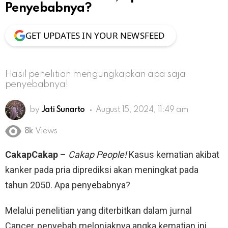
Penyebabnya?
GET UPDATES IN YOUR NEWSFEED
Hasil penelitian mengungkapkan apa saja
penyebabnya!
by
Jati Sunarto
August 15, 2024, 11:49 am
8k
Views
CakapCakap
–
Cakap People!
Kasus kematian akibat
kanker pada pria diprediksi akan meningkat pada
tahun 2050. Apa penyebabnya?
Melalui penelitian yang diterbitkan dalam jurnal
Cancer, penyebab melonjaknya angka kematian ini