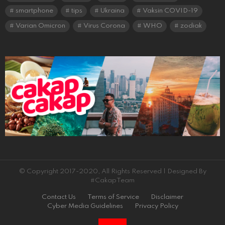
smartphone
tips
Ukraina
Vaksin COVID-19
Varian Omicron
Virus Corona
WHO
zodiak
© Copyright 2017-2020, All Rights Reserved | Designed By
#CakapTeam
Contact Us
Terms of Service
Disclaimer
Cyber Media Guidelines
Privacy Policy