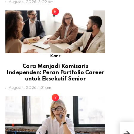
August 4, 2026, 3:29 pm
Karir
Cara Menjadi Komisaris
Independen: Peran Portfolio Career
untuk Eksekutif Senior
August 4, 2026, 1:31 am
Oran
Ber