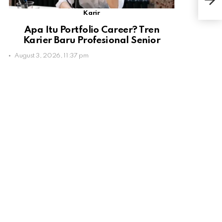
Cint
Karir
Apa Itu Portfolio Career? Tren
Karier Baru Profesional Senior
August 3, 2026, 11:37 pm