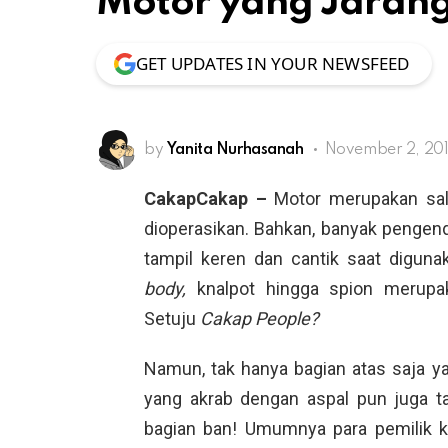
Motor yang Jarang
GET UPDATES IN YOUR NEWSFEED
by
Yanita Nurhasanah
November 2, 201
CakapCakap –
Motor merupakan sal
dioperasikan. Bahkan, banyak pengen
tampil keren dan cantik saat diguna
body,
knalpot hingga spion merupak
Setuju
Cakap People?
Namun, tak hanya bagian atas saja y
yang akrab dengan aspal pun juga ta
bagian ban! Umumnya para pemilik 