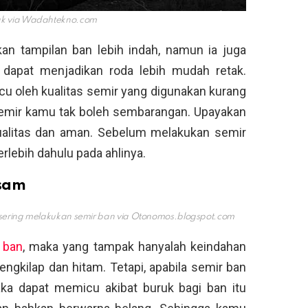
k via
Wadahtekno.com
an tampilan ban lebih indah, namun ia juga
apat menjadikan roda lebih mudah retak.
cu oleh kualitas semir yang digunakan kurang
 semir kamu tak boleh sembarangan. Upayakan
ualitas dan aman. Sebelum melakukan semir
erlebih dahulu pada ahlinya.
usam
 sering melakukan semir ban via
Otonomos.blogspot.com
 ban
, maka yang tampak hanyalah keindahan
ngkilap dan hitam. Tetapi, apabila semir ban
maka dapat memicu akibat buruk bagi ban itu