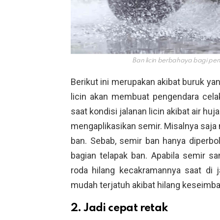
Ban licin berbahaya bagi pe
Berikut ini merupakan akibat buruk ya
licin akan membuat pengendara celak
saat kondisi jalanan licin akibat air huj
mengaplikasikan semir. Misalnya saja
ban. Sebab, semir ban hanya diperbo
bagian telapak ban. Apabila semir s
roda hilang kecakramannya saat di 
mudah terjatuh akibat hilang keseimb
2. Jadi cepat retak