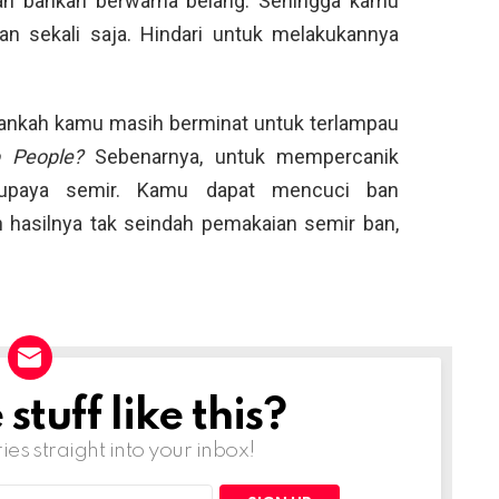
 dan bahkan berwarna belang. Sehingga kamu
an sekali saja. Hindari untuk melakukannya
kankah kamu masih berminat untuk terlampau
p People?
Sebenarnya, untuk mempercanik
 upaya semir. Kamu dapat mencuci ban
hasilnya tak seindah pemakaian semir ban,
tuff like this?
ries straight into your inbox!