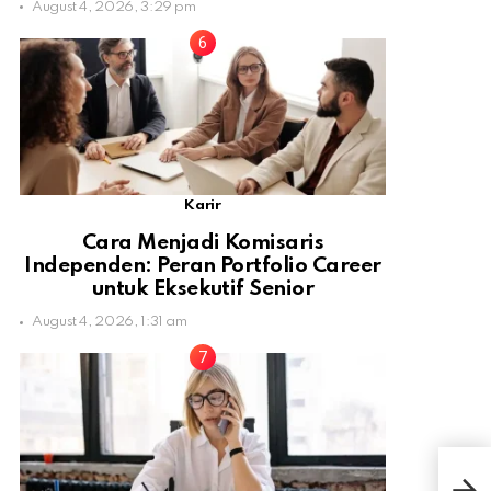
August 4, 2026, 3:29 pm
Karir
Cara Menjadi Komisaris
Independen: Peran Portfolio Career
untuk Eksekutif Senior
August 4, 2026, 1:31 am
But
Pin