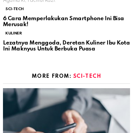
Agama RI, Fachrul Razi.
SCI-TECH
6 Cara Memperlakukan Smartphone Ini Bisa
Merusak!
KULINER
Lezatnya Menggoda, Deretan Kuliner Ibu Kota
Ini Maknyus Untuk Berbuka Puasa
MORE FROM:
SCI-TECH