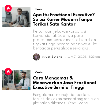
Karir
Apa Itu Fractional Executive?
Solusi Karier Modern Tanpa
Terikat Satu Kantor
Keluar dari jebakan korporasi
konvensional. Saatnya para
profesional senior menjual keahlian
tingkat tinggi secara paruh waktu ke
berbagai perusahaan sekaligus.
by
Jati Sunarto
July 21, 2026, 11:23 am
Karir
Cara Mengemas &
Menawarkan Jasa Fractional
Executive Bernilai Tinggi
Pengalaman manajerial bertahun-
tahun tidak akan mendatangkan cuan
jika salah dikemas. Kenali cara