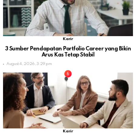
Karir
3 Sumber Pendapatan Portfolio Career yang Bikin
Arus Kas Tetap Stabil
August 4, 2026, 3:29 pm
Karir