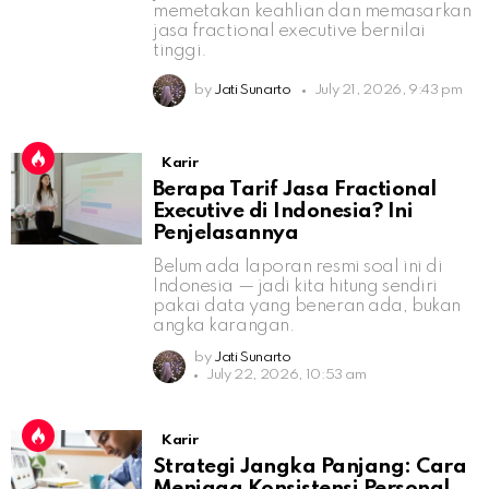
memetakan keahlian dan memasarkan
jasa fractional executive bernilai
tinggi.
by
Jati Sunarto
July 21, 2026, 9:43 pm
Karir
Berapa Tarif Jasa Fractional
Executive di Indonesia? Ini
Penjelasannya
Belum ada laporan resmi soal ini di
Indonesia — jadi kita hitung sendiri
pakai data yang beneran ada, bukan
angka karangan.
by
Jati Sunarto
July 22, 2026, 10:53 am
Karir
Strategi Jangka Panjang: Cara
Menjaga Konsistensi Personal