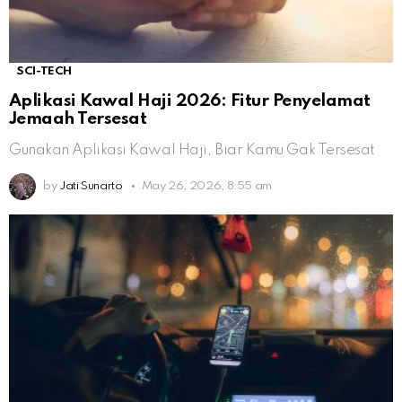
SCI-TECH
Aplikasi Kawal Haji 2026: Fitur Penyelamat
Jemaah Tersesat
Gunakan Aplikasi Kawal Haji, Biar Kamu Gak Tersesat
by
Jati Sunarto
May 26, 2026, 8:55 am