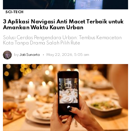
SCI-TECH
3 Aplikasi Navigasi Anti Macet Terbaik untuk
Amankan Waktu Kaum Urban
Solusi Cerdas Pengendara Urban: Tembus Kemacetan
Kota Tanpa Drama Salah Pilih Rute
by
Jati Sunarto
May 22, 2026, 5:05 am