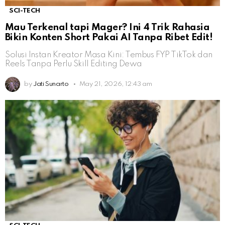
SCI-TECH
Mau Terkenal tapi Mager? Ini 4 Trik Rahasia
Bikin Konten Short Pakai AI Tanpa Ribet Edit!
Solusi Instan Kreator Masa Kini: Tembus FYP TikTok dan
Reels Tanpa Perlu Skill Editing Dewa
by
Jati Sunarto
May 21, 2026, 12:43 am