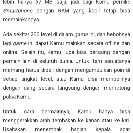
lebih hanya 67 MB saja, jadi bagi Kamu pemilik
Smartphone
dengan RAM yang kecil tetap bisa
memainkannya.
Ada sekitar 200 level di dalam
game
ini, dan hebohnya
lagi
game
ini dapat Kamu mainkan secara offline dan
online. Selain itu, Kamu juga bisa bersaing dengan
pemain lain di seluruh dunia. Untuk item senjatanya
memang harus dibeli dengan mengumpulkan poin di
setiap tingkat level, atau Kamu bisa membelinya
dengan uang secara langsung dengan memotong
pulsa Kamu.
Untuk cara bermainnya, Kamu hanya bisa
menggerakkan arah tembakan ke kanan atau ke kiri.
Usahakan menembak bagian kepala agar