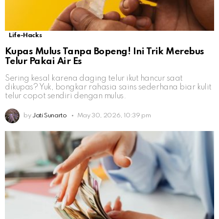
Life-Hacks
Kupas Mulus Tanpa Bopeng! Ini Trik Merebus
Telur Pakai Air Es
Sering kesal karena daging telur ikut hancur saat
dikupas? Yuk, bongkar rahasia sains sederhana biar kulit
telur copot sendiri dengan mulus.
by
Jati Sunarto
May 30, 2026, 10:39 pm