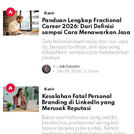
Karir
Panduan Lengkap Fractional
Career 2026: Dari Definisi
sampai Cara Menawarkan Jasa
Satu halaman buat mulai dari nol: apa
itu, berapa tarifnya, skill apa yang
dibutuhkan, sampai cara menawarkan
jasanya.
by
Jati Sunarto
July 24, 2026, 5:29 pm
Karir
Kesalahan Fatal Personal
Branding di LinkedIn yang
Merusak Reputasi
Bukan soal followers yang sedikit,
kredibilitas profesional sering kali
hancur karena jalan pintas. Kenali
berbagai kesalahan fatal yang justru