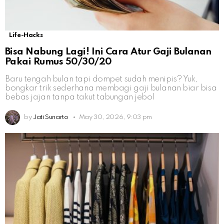
Life-Hacks
Bisa Nabung Lagi! Ini Cara Atur Gaji Bulanan
Pakai Rumus 50/30/20
Baru tengah bulan tapi dompet sudah menipis? Yuk,
bongkar trik sederhana membagi gaji bulanan biar bisa
bebas jajan tanpa takut tabungan jebol
by
Jati Sunarto
May 30, 2026, 9:03 pm