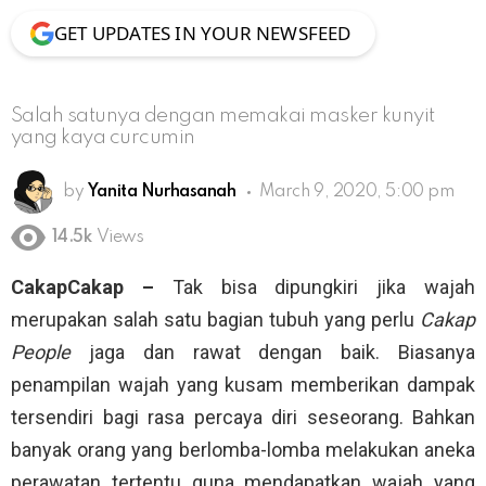
GET UPDATES IN YOUR NEWSFEED
Salah satunya dengan memakai masker kunyit
yang kaya curcumin
by
Yanita Nurhasanah
March 9, 2020, 5:00 pm
14.5k
Views
CakapCakap –
Tak bisa dipungkiri jika wajah
merupakan salah satu bagian tubuh yang perlu
Cakap
People
jaga dan rawat dengan baik. Biasanya
penampilan wajah yang kusam memberikan dampak
tersendiri bagi rasa percaya diri seseorang. Bahkan
banyak orang yang berlomba-lomba melakukan aneka
perawatan tertentu guna mendapatkan wajah yang