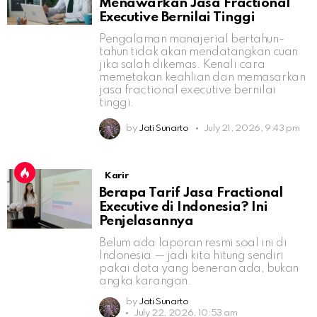
Menawarkan Jasa Fractional
Executive Bernilai Tinggi
Pengalaman manajerial bertahun-
tahun tidak akan mendatangkan cuan
jika salah dikemas. Kenali cara
memetakan keahlian dan memasarkan
jasa fractional executive bernilai
tinggi.
by
Jati Sunarto
July 21, 2026, 9:43 pm
Karir
Berapa Tarif Jasa Fractional
Executive di Indonesia? Ini
Penjelasannya
Belum ada laporan resmi soal ini di
Indonesia — jadi kita hitung sendiri
pakai data yang beneran ada, bukan
angka karangan.
by
Jati Sunarto
July 22, 2026, 10:53 am