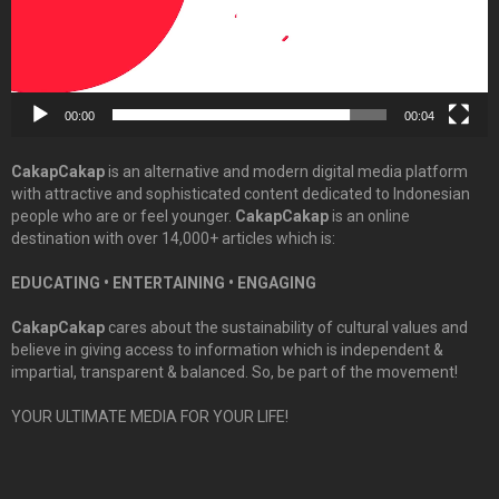
00:00
00:04
CakapCakap
is an alternative and modern digital media platform
with attractive and sophisticated content dedicated to Indonesian
people who are or feel younger.
CakapCakap
is an online
destination with over 14,000+ articles which is:
EDUCATING • ENTERTAINING • ENGAGING
CakapCakap
cares about the sustainability of cultural values and
believe in giving access to information which is independent &
impartial, transparent & balanced. So, be part of the movement!
YOUR ULTIMATE MEDIA FOR YOUR LIFE!