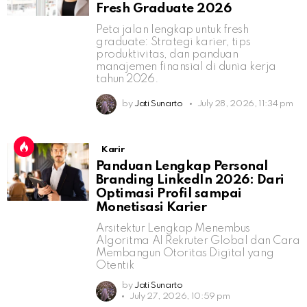
Fresh Graduate 2026
Peta jalan lengkap untuk fresh
graduate: Strategi karier, tips
produktivitas, dan panduan
manajemen finansial di dunia kerja
tahun 2026.
by
Jati Sunarto
July 28, 2026, 11:34 pm
Karir
Panduan Lengkap Personal
Branding LinkedIn 2026: Dari
Optimasi Profil sampai
Monetisasi Karier
Arsitektur Lengkap Menembus
Algoritma AI Rekruter Global dan Cara
Membangun Otoritas Digital yang
Otentik
by
Jati Sunarto
July 27, 2026, 10:59 pm