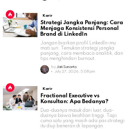
Karir
Strategi Jangka Panjang: Cara
Menjaga Konsistensi Personal
Brand di LinkedIn
Jangan biarkan profil LinkedIn-mu
mati suri. Temukan strategi jangka
panjang, cara membaca analitik, dan
tips menghindari burnout.
by
Jati Sunarto
July 27, 2026, 5:08 pm
Karir
Fractional Executive vs
Konsultan: Apa Bedanya?
Dua-duanya masuk dari luar, dua-
duanya bawa keahlian tinggi. Tapi
cuma satu yang masih ada pas strategi
itu diuji beneran di lapangan.