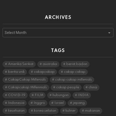
ARCHIVES
Archives
TAGS
Amerika Serikat
australia
berat badan
berita unik
cakapcakap
cakap cakap
CakapCakap Millenials
cakap cakap millenials
Cakapcakap Millennials
cakap people
china
COVID-19
FILM
hubungan
INDIA
Indonesia
Inggris
Israel
jepang
kesehatan
korea selatan
kuliner
makanan