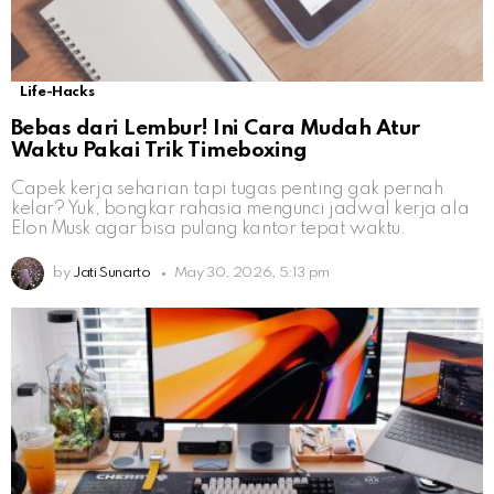
Life-Hacks
Bebas dari Lembur! Ini Cara Mudah Atur
Waktu Pakai Trik Timeboxing
Capek kerja seharian tapi tugas penting gak pernah
kelar? Yuk, bongkar rahasia mengunci jadwal kerja ala
Elon Musk agar bisa pulang kantor tepat waktu.
by
Jati Sunarto
May 30, 2026, 5:13 pm