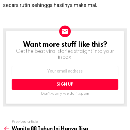
secara rutin sehingga hasilnya maksimal.
Want more stuff like this?
NEWSLETTER
Get the best viral stories straight into your
inbox!
Email
address:
Don't worry, we don't spam
Previous article
See
more
Wanita 88 Tahun Ini Hanya Bisa