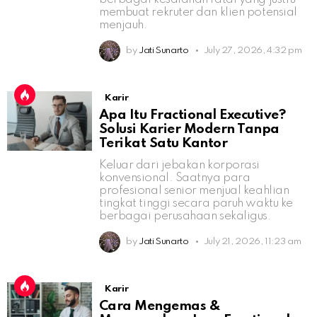
membuat rekruter dan klien potensial
menjauh.
by
Jati Sunarto
July 27, 2026, 4:32 pm
Karir
Apa Itu Fractional Executive?
Solusi Karier Modern Tanpa
Terikat Satu Kantor
Keluar dari jebakan korporasi
konvensional. Saatnya para
profesional senior menjual keahlian
tingkat tinggi secara paruh waktu ke
berbagai perusahaan sekaligus.
by
Jati Sunarto
July 21, 2026, 11:23 am
Karir
Cara Mengemas &