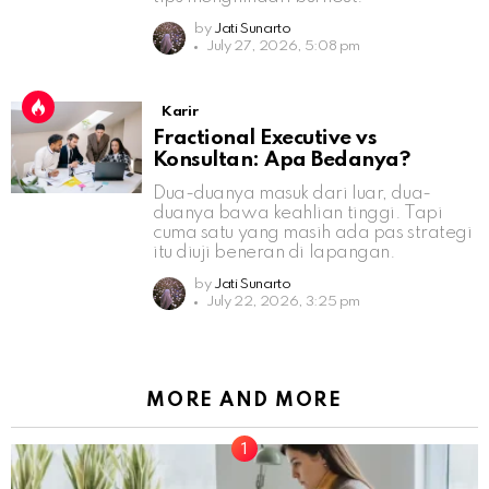
by
Jati Sunarto
July 27, 2026, 5:08 pm
Karir
Fractional Executive vs
Konsultan: Apa Bedanya?
Dua-duanya masuk dari luar, dua-
duanya bawa keahlian tinggi. Tapi
cuma satu yang masih ada pas strategi
itu diuji beneran di lapangan.
by
Jati Sunarto
July 22, 2026, 3:25 pm
MORE AND MORE