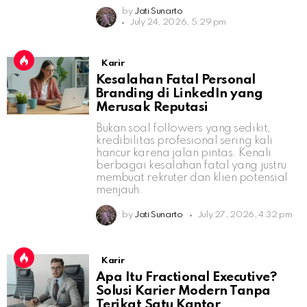
by
Jati Sunarto
July 24, 2026, 5:29 pm
Karir
Kesalahan Fatal Personal
Branding di LinkedIn yang
Merusak Reputasi
Bukan soal followers yang sedikit,
kredibilitas profesional sering kali
hancur karena jalan pintas. Kenali
berbagai kesalahan fatal yang justru
membuat rekruter dan klien potensial
menjauh.
by
Jati Sunarto
July 27, 2026, 4:32 pm
Karir
Apa Itu Fractional Executive?
Solusi Karier Modern Tanpa
Terikat Satu Kantor