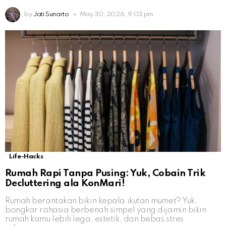
by
Jati Sunarto
May 30, 2026, 9:03 pm
Life-Hacks
Rumah Rapi Tanpa Pusing: Yuk, Cobain Trik
Decluttering ala KonMari!
Rumah berantakan bikin kepala ikutan mumet? Yuk,
bongkar rahasia berbenah simpel yang dijamin bikin
rumah kamu lebih lega, estetik, dan bebas stres