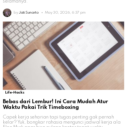
selamanya.
by
Jati Sunarto
May 30, 2026, 6:37 pm
Life-Hacks
Bebas dari Lembur! Ini Cara Mudah Atur
Waktu Pakai Trik Timeboxing
Capek kerja seharian tapi tugas penting gak pernah
kelar? Yuk, bongkar rahasia mengunci jadwal kerja ala