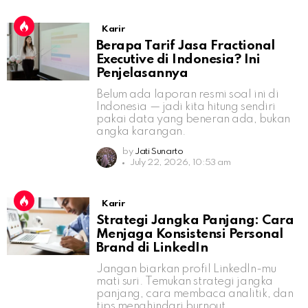
Karir
Berapa Tarif Jasa Fractional
Executive di Indonesia? Ini
Penjelasannya
Belum ada laporan resmi soal ini di
Indonesia — jadi kita hitung sendiri
pakai data yang beneran ada, bukan
angka karangan.
by
Jati Sunarto
July 22, 2026, 10:53 am
Karir
Strategi Jangka Panjang: Cara
Menjaga Konsistensi Personal
Brand di LinkedIn
Jangan biarkan profil LinkedIn-mu
mati suri. Temukan strategi jangka
panjang, cara membaca analitik, dan
tips menghindari burnout.