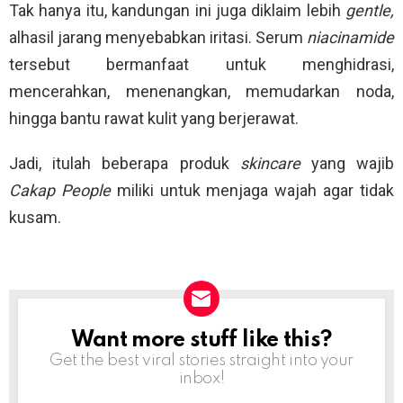
Tak hanya itu, kandungan ini juga diklaim lebih
gentle,
alhasil jarang menyebabkan iritasi. Serum
niacinamide
tersebut bermanfaat untuk menghidrasi,
mencerahkan, menenangkan, memudarkan noda,
hingga bantu rawat kulit yang berjerawat.
Jadi, itulah beberapa produk
skincare
yang wajib
Cakap People
miliki untuk menjaga wajah agar tidak
kusam.
Want more stuff like this?
NEWSLETTER
Get the best viral stories straight into your
inbox!