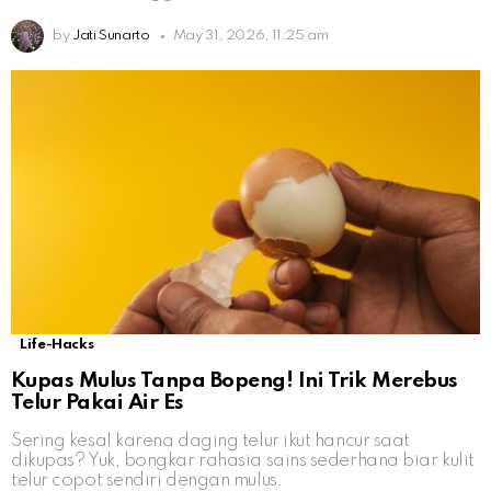
by
Jati Sunarto
May 31, 2026, 11:25 am
Life-Hacks
Kupas Mulus Tanpa Bopeng! Ini Trik Merebus
Telur Pakai Air Es
Sering kesal karena daging telur ikut hancur saat
dikupas? Yuk, bongkar rahasia sains sederhana biar kulit
telur copot sendiri dengan mulus.