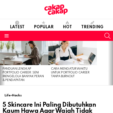
LATEST
POPULAR
HOT
TRENDING
S
Menu
LATEST
STORIES
PANDUAN LENGKAP
CARA MENGATUR WAKTU
PORTFOLIO CAREER: SENI
UNTUK PORTFOLIO CAREER
MENGELOLA BANYAK PERAN
TANPA BURNOUT
& PENDAPATAN
Life-Hacks
5 Skincare Ini Paling Dibutuhkan
Kaum Hawa Agar Wajah Tidak