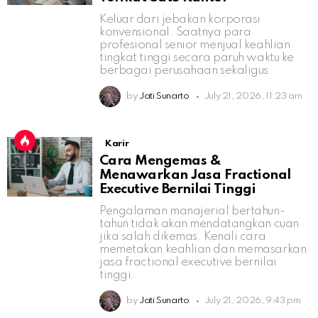
Keluar dari jebakan korporasi
konvensional. Saatnya para
profesional senior menjual keahlian
tingkat tinggi secara paruh waktu ke
berbagai perusahaan sekaligus.
by
Jati Sunarto
July 21, 2026, 11:23 am
Karir
Cara Mengemas &
Menawarkan Jasa Fractional
Executive Bernilai Tinggi
Pengalaman manajerial bertahun-
tahun tidak akan mendatangkan cuan
jika salah dikemas. Kenali cara
memetakan keahlian dan memasarkan
jasa fractional executive bernilai
tinggi.
by
Jati Sunarto
July 21, 2026, 9:43 pm