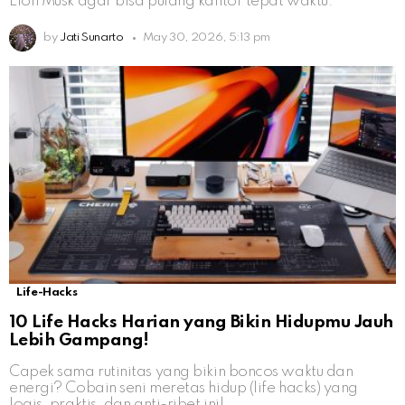
Elon Musk agar bisa pulang kantor tepat waktu.
by
Jati Sunarto
May 30, 2026, 5:13 pm
Life-Hacks
10 Life Hacks Harian yang Bikin Hidupmu Jauh
Lebih Gampang!
Capek sama rutinitas yang bikin boncos waktu dan
energi? Cobain seni meretas hidup (life hacks) yang
logis, praktis, dan anti-ribet ini!