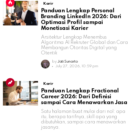
Karir
Panduan Lengkap Personal
Branding LinkedIn 2026: Dari
Optimasi Profil sampai
Monetisasi Karier
Arsitektur Lengkap Menembus
Algoritma AI Rekruter Global dan Cara
Membangun Otoritas Digital yang
Otentik
by
Jati Sunarto
July 27, 2026, 10:59 pm
Karir
Panduan Lengkap Fractional
Career 2026: Dari Definisi
sampai Cara Menawarkan Jasa
Satu halaman buat mulai dari nol: apa
itu, berapa tarifnya, skill apa yang
dibutuhkan, sampai cara menawarkan
jasanya.