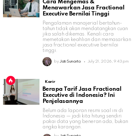
Cara Mengemas &
Menawarkan Jasa Fractional
Executive Bernilai Tinggi
Pengalaman manajerial bertahun-
tahun tidak akan mendatangkan cuan
jika salah dikemas. Kenali cara
memetakan keahlian dan memasarkan
jasa fractional executive bernilai
tinggi.
by
Jati Sunarto
July 21, 2026, 9:43 pm
Karir
Berapa Tarif Jasa Fractional
Executive di Indonesia? Ini
Penjelasannya
Belum ada laporan resmi soal ini di
Indonesia — jadi kita hitung sendiri
pakai data yang beneran ada, bukan
angka karangan.
by
Jati Sunarto