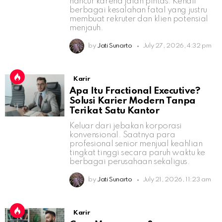
hancur karena jalan pintas. Kenali
berbagai kesalahan fatal yang justru
membuat rekruter dan klien potensial
menjauh.
by
Jati Sunarto
July 27, 2026, 4:32 pm
Karir
Apa Itu Fractional Executive?
Solusi Karier Modern Tanpa
Terikat Satu Kantor
Keluar dari jebakan korporasi
konvensional. Saatnya para
profesional senior menjual keahlian
tingkat tinggi secara paruh waktu ke
berbagai perusahaan sekaligus.
by
Jati Sunarto
July 21, 2026, 11:23 am
Karir