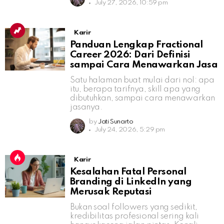
July 27, 2026, 10:59 pm
Karir
Panduan Lengkap Fractional
Career 2026: Dari Definisi
sampai Cara Menawarkan Jasa
Satu halaman buat mulai dari nol: apa
itu, berapa tarifnya, skill apa yang
dibutuhkan, sampai cara menawarkan
jasanya.
by
Jati Sunarto
July 24, 2026, 5:29 pm
Karir
Kesalahan Fatal Personal
Branding di LinkedIn yang
Merusak Reputasi
Bukan soal followers yang sedikit,
kredibilitas profesional sering kali