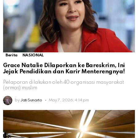
Berita
NASIONAL
Grace Natalie Dilaporkan ke Bareskrim, Ini
Jejak Pendidikan dan Karir Menterengnya!
Pelaporan dilakukan oleh 40 organisasi masyarakat
(ormas) muslim
by
Jati Sunarto
May 7, 2026, 4:14 pm