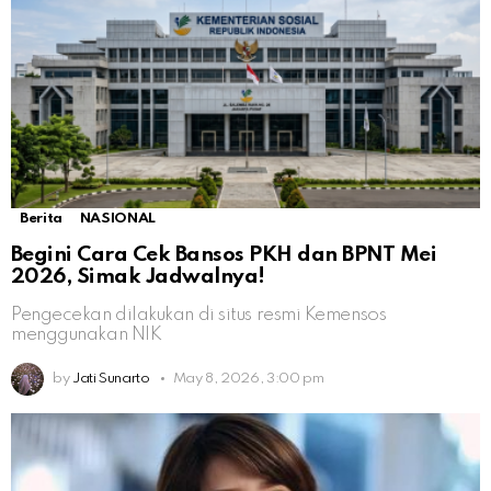
Berita
NASIONAL
Begini Cara Cek Bansos PKH dan BPNT Mei
2026, Simak Jadwalnya!
Pengecekan dilakukan di situs resmi Kemensos
menggunakan NIK
by
Jati Sunarto
May 8, 2026, 3:00 pm