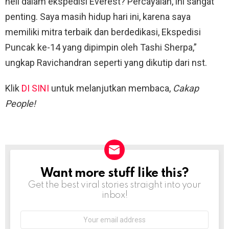
heli dalam ekspedisi Everest? Percayalah, ini sangat
penting. Saya masih hidup hari ini, karena saya
memiliki mitra terbaik dan berdedikasi, Ekspedisi
Puncak ke-14 yang dipimpin oleh Tashi Sherpa,”
ungkap Ravichandran seperti yang dikutip dari nst.
Klik
DI SINI
untuk melanjutkan membaca,
Cakap
People!
Want more stuff like this?
NEWSLETTER
Get the best viral stories straight into your
inbox!
Email
address: