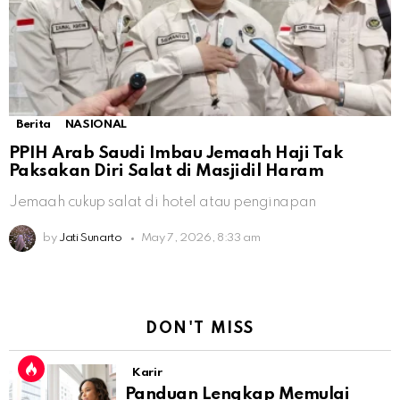
Berita
NASIONAL
PPIH Arab Saudi Imbau Jemaah Haji Tak
Paksakan Diri Salat di Masjidil Haram
Jemaah cukup salat di hotel atau penginapan
by
Jati Sunarto
May 7, 2026, 8:33 am
DON'T MISS
Karir
Panduan Lengkap Memulai