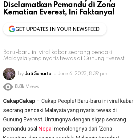
Diselamatkan Pemandu di Zona
Kematian Everest, Ini Faktanya!
GET UPDATES IN YOUR NEWSFEED
Baru-baru ini viral kabar seorang pendaki
Malaysia yang nyaris tewas di Gunung Everest.
by
Jati Sunarto
June 6, 2023, 8:39 pm
8.8k
Views
CakapCakap
– Cakap People! Baru-baru ini viral kabar
seorang pendaki Malaysia yang nyaris tewas di
Gunung Everest. Untungnya dengan sigap seorang
pemandu asal
Nepal
menolongnya dari ‘Zona
Kematian, dan nyawa pendaki Malaysia tersebut