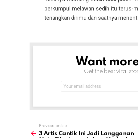
berkumpul melawan sedih itu terus-
tenangkan dirimu dan saatnya menent
Want more s
NEWSLETTER
Get the best viral sto
Email
address:
Previous article
See
more
3 Artis Cantik Ini Jadi Langganan