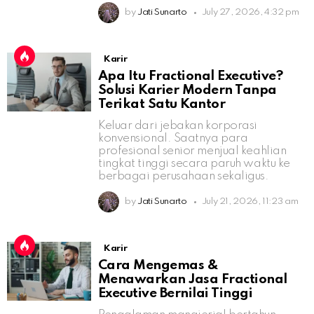
by
Jati Sunarto
July 27, 2026, 4:32 pm
Karir
Apa Itu Fractional Executive?
Solusi Karier Modern Tanpa
Terikat Satu Kantor
Keluar dari jebakan korporasi
konvensional. Saatnya para
profesional senior menjual keahlian
tingkat tinggi secara paruh waktu ke
berbagai perusahaan sekaligus.
by
Jati Sunarto
July 21, 2026, 11:23 am
Karir
Cara Mengemas &
Menawarkan Jasa Fractional
Executive Bernilai Tinggi