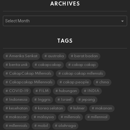
ARCHIVES
Archives
TAGS
Amerika Serikat
australia
berat badan
berita unik
cakapcakap
cakap cakap
CakapCakap Millenials
cakap cakap millenials
Cakapcakap Millennials
cakap people
china
COVID-19
FILM
hubungan
INDIA
Indonesia
Inggris
Israel
jepang
kesehatan
korea selatan
kuliner
makanan
makassar
malaysia
millenials
millennial
millennials
mobil
olahraga