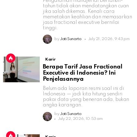
Pengalaman manajerial bertahun-
tahun tidak akan mendatangkan cuan
jika salah dikemas. Kenali cara
memetakan keahlian dan memasarkan
jasa fractional executive bernilai
tinggi.
by
Jati Sunarto
July 21, 2026, 9:43 pm
Karir
Berapa Tarif Jasa Fractional
Executive di Indonesia? Ini
Penjelasannya
Belum ada laporan resmi soal ini di
Indonesia — jadi kita hitung sendiri
pakai data yang beneran ada, bukan
angka karangan.
by
Jati Sunarto
July 22, 2026, 10:53 am