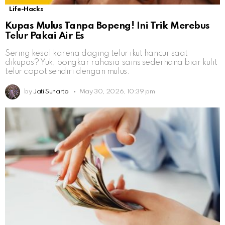
Life-Hacks
Kupas Mulus Tanpa Bopeng! Ini Trik Merebus
Telur Pakai Air Es
Sering kesal karena daging telur ikut hancur saat
dikupas? Yuk, bongkar rahasia sains sederhana biar kulit
telur copot sendiri dengan mulus.
by
Jati Sunarto
May 30, 2026, 10:39 pm