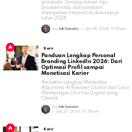
graduate: Strategi karier, tips
produktivitas, dan panduan
manajemen finansial di dunia kerja
tahun 2026.
by
Jati Sunarto
July 28, 2026, 11:34 pm
Karir
Panduan Lengkap Personal
Branding LinkedIn 2026: Dari
Optimasi Profil sampai
Monetisasi Karier
Arsitektur Lengkap Menembus
Algoritma AI Rekruter Global dan Cara
Membangun Otoritas Digital yang
Otentik
by
Jati Sunarto
July 27, 2026, 10:59 pm
Karir