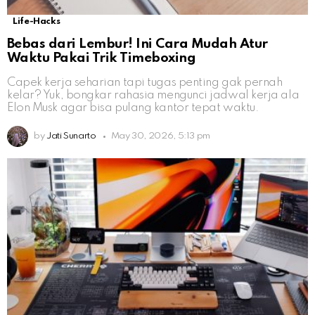
Life-Hacks
Bebas dari Lembur! Ini Cara Mudah Atur
Waktu Pakai Trik Timeboxing
Capek kerja seharian tapi tugas penting gak pernah
kelar? Yuk, bongkar rahasia mengunci jadwal kerja ala
Elon Musk agar bisa pulang kantor tepat waktu.
by
Jati Sunarto
May 30, 2026, 5:13 pm