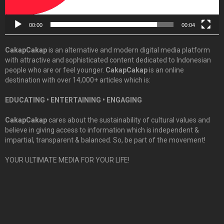
00:00
00:04
CakapCakap
is an alternative and modern digital media platform
with attractive and sophisticated content dedicated to Indonesian
people who are or feel younger.
CakapCakap
is an online
destination with over 14,000+ articles which is:
EDUCATING • ENTERTAINING • ENGAGING
CakapCakap
cares about the sustainability of cultural values and
believe in giving access to information which is independent &
impartial, transparent & balanced. So, be part of the movement!
YOUR ULTIMATE MEDIA FOR YOUR LIFE!