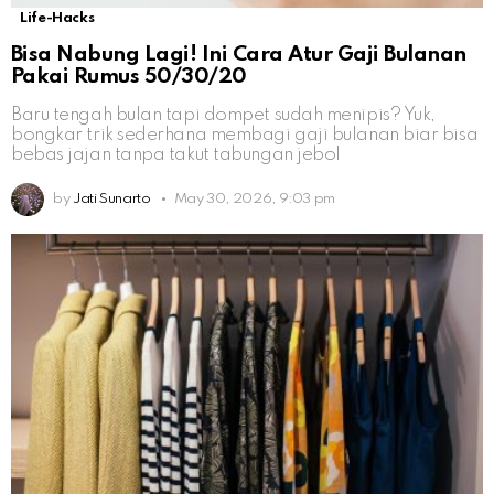
Life-Hacks
Bisa Nabung Lagi! Ini Cara Atur Gaji Bulanan
Pakai Rumus 50/30/20
Baru tengah bulan tapi dompet sudah menipis? Yuk,
bongkar trik sederhana membagi gaji bulanan biar bisa
bebas jajan tanpa takut tabungan jebol
by
Jati Sunarto
May 30, 2026, 9:03 pm