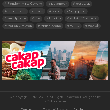
Pandemi Virus Corona
pasangan
pesawat
relationship
resep
Rusia
Singapura
smartphone
tips
Ukraina
Vaksin COVID-19
Varian Omicron
Virus Corona
WHO
zodiak
© Copyright 2017-2020, All Rights Reserved | Designed By
#CakapTeam
Contact Us
Terms of Service
Disclaimer