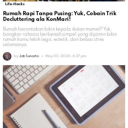
Life-Hacks
Rumah Rapi Tanpa Pusing: Yuk, Cobain Trik
Decluttering ala KonMari!
Rumah berantakan bikin kepala ikutan mumet? Yuk,
bongkar rahasia berbenah simpel yang dijamin bikin
rumah kamu lebih lega, estetik, dan bebas stres
selamanya.
by
Jati Sunarto
May 30, 2026, 6:37 pm