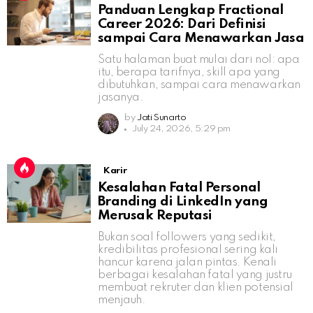
Panduan Lengkap Fractional
Career 2026: Dari Definisi
sampai Cara Menawarkan Jasa
Satu halaman buat mulai dari nol: apa
itu, berapa tarifnya, skill apa yang
dibutuhkan, sampai cara menawarkan
jasanya.
by
Jati Sunarto
July 24, 2026, 5:29 pm
Karir
Kesalahan Fatal Personal
Branding di LinkedIn yang
Merusak Reputasi
Bukan soal followers yang sedikit,
kredibilitas profesional sering kali
hancur karena jalan pintas. Kenali
berbagai kesalahan fatal yang justru
membuat rekruter dan klien potensial
menjauh.