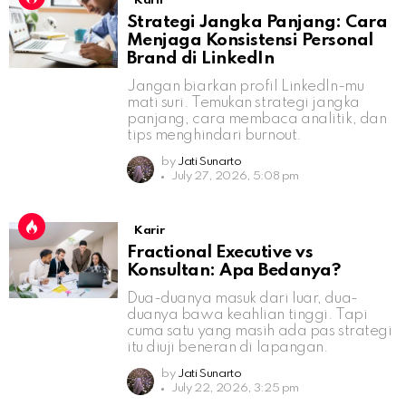
Karir
Strategi Jangka Panjang: Cara
Menjaga Konsistensi Personal
Brand di LinkedIn
Jangan biarkan profil LinkedIn-mu
mati suri. Temukan strategi jangka
panjang, cara membaca analitik, dan
tips menghindari burnout.
by
Jati Sunarto
July 27, 2026, 5:08 pm
Karir
Fractional Executive vs
Konsultan: Apa Bedanya?
Dua-duanya masuk dari luar, dua-
duanya bawa keahlian tinggi. Tapi
cuma satu yang masih ada pas strategi
itu diuji beneran di lapangan.
by
Jati Sunarto
July 22, 2026, 3:25 pm