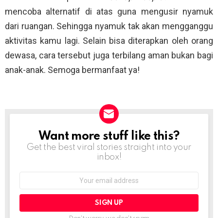
mencoba alternatif di atas guna mengusir nyamuk
dari ruangan. Sehingga nyamuk tak akan mengganggu
aktivitas kamu lagi. Selain bisa diterapkan oleh orang
dewasa, cara tersebut juga terbilang aman bukan bagi
anak-anak. Semoga bermanfaat ya!
Want more stuff like this?
NEWSLETTER
Get the best viral stories straight into your
inbox!
Email
address: