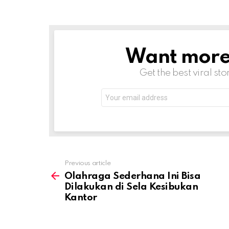
Want more s
NEWSLETTER
Get the best viral sto
Email
address:
Previous article
See
more
Olahraga Sederhana Ini Bisa
Dilakukan di Sela Kesibukan
Kantor