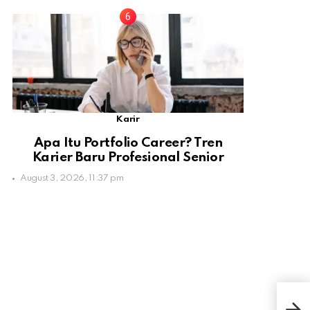
Karir
Apa Itu Portfolio Career? Tren
Karier Baru Profesional Senior
August 3, 2026, 11:37 pm
Bul