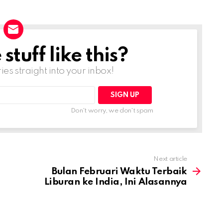
tuff like this?
ries straight into your inbox!
Don't worry, we don't spam
Next article
Bulan Februari Waktu Terbaik
Liburan ke India, Ini Alasannya