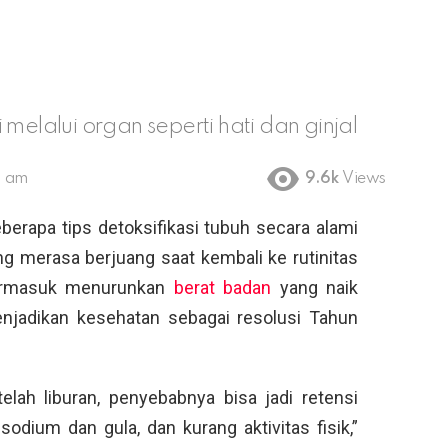
melalui organ seperti hati dan ginjal
3 am
9.6k
Views
berapa tips detoksifikasi tubuh secara alami
g merasa berjuang saat kembali ke rutinitas
 termasuk menurunkan
berat badan
yang naik
enjadikan kesehatan sebagai resolusi Tahun
lah liburan, penyebabnya bisa jadi retensi
odium dan gula, dan kurang aktivitas fisik,”