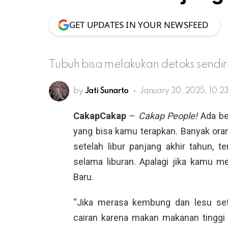
GET UPDATES IN YOUR NEWSFEED
Tubuh bisa melakukan detoks sendiri 
by
Jati Sunarto
January 30, 2025, 10:2
CakapCakap
–
Cakap People!
Ada be
yang bisa kamu terapkan. Banyak oran
setelah libur panjang akhir tahun,
selama liburan. Apalagi jika kamu m
Baru.
“Jika merasa kembung dan lesu sete
cairan karena makan makanan tinggi s