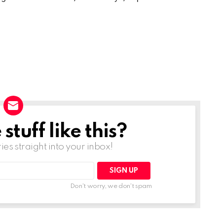
tuff like this?
ries straight into your inbox!
Don't worry, we don't spam