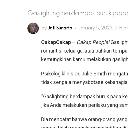
Gaslighting berdampak buruk pada
by
Jati Sunarto
January 5, 2023, 9:18 
CakapCakap
–
Cakap People!
Gasligh
romantis, keluarga, atau bahkan tempa
kemungkinan kamu melakukan gaslighti
Psikolog klinis Dr. Julie Smith menga
tidak sengaja menyabotase kebahagia
“Gaslighting berdampak buruk pada ke
jika Anda melakukan perilaku yang sama
Dia mencatat bahwa orang-orang yang
sendiri telah mengalami gaslighting d