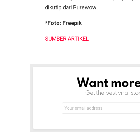
dikutip dari Purewow.
*Foto: Freepik
SUMBER ARTIKEL
Want more s
NEWSLETTER
Get the best viral sto
Email
address: