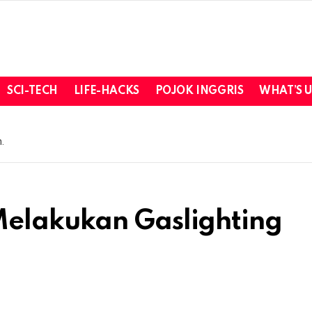
SCI-TECH
LIFE-HACKS
POJOK INGGRIS
WHAT’S 
.
elakukan Gaslighting
i