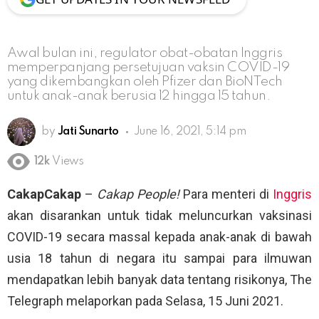
Awal bulan ini, regulator obat-obatan Inggris
memperpanjang persetujuan vaksin COVID-19
yang dikembangkan oleh Pfizer dan BioNTech
untuk anak-anak berusia 12 hingga 15 tahun.
by
Jati Sunarto
June 16, 2021, 5:14 pm
12k
Views
CakapCakap
–
Cakap People!
Para menteri di
Inggris
akan disarankan untuk tidak meluncurkan vaksinasi
COVID-19 secara massal kepada anak-anak di bawah
usia 18 tahun di negara itu sampai para ilmuwan
mendapatkan lebih banyak data tentang risikonya, The
Telegraph melaporkan pada Selasa, 15 Juni 2021.