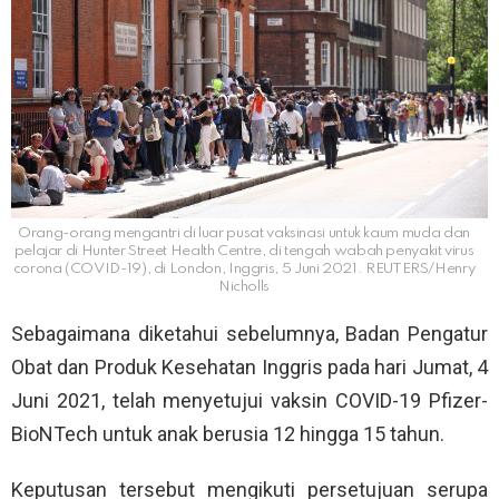
Orang-orang mengantri di luar pusat vaksinasi untuk kaum muda dan
pelajar di Hunter Street Health Centre, di tengah wabah penyakit virus
corona (COVID-19), di London, Inggris, 5 Juni 2021. REUTERS/Henry
Nicholls
Sebagaimana diketahui sebelumnya, Badan Pengatur
Obat dan Produk Kesehatan Inggris pada hari Jumat, 4
Juni 2021, telah menyetujui vaksin COVID-19 Pfizer-
BioNTech untuk anak berusia 12 hingga 15 tahun.
Keputusan tersebut mengikuti persetujuan serupa