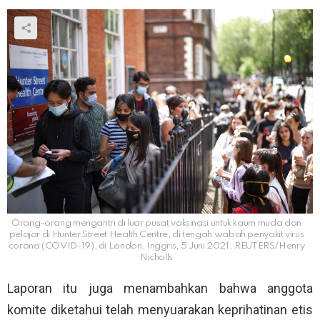
Orang-orang mengantri di luar pusat vaksinasi untuk kaum muda dan
pelajar di Hunter Street Health Centre, di tengah wabah penyakit virus
corona (COVID-19), di London, Inggris, 5 Juni 2021. REUTERS/Henry
Nicholls
Laporan itu juga menambahkan bahwa anggota
komite diketahui telah menyuarakan keprihatinan etis