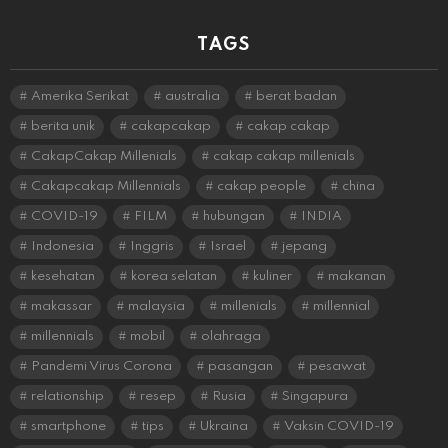
TAGS
Amerika Serikat
australia
berat badan
berita unik
cakapcakap
cakap cakap
CakapCakap Millenials
cakap cakap millenials
Cakapcakap Millennials
cakap people
china
COVID-19
FILM
hubungan
INDIA
Indonesia
Inggris
Israel
jepang
kesehatan
korea selatan
kuliner
makanan
makassar
malaysia
millenials
millennial
millennials
mobil
olahraga
Pandemi Virus Corona
pasangan
pesawat
relationship
resep
Rusia
Singapura
smartphone
tips
Ukraina
Vaksin COVID-19