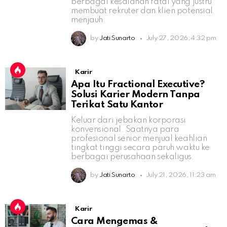
berbagai kesalahan fatal yang justru
membuat rekruter dan klien potensial
menjauh.
by
Jati Sunarto
July 27, 2026, 4:32 pm
Karir
Apa Itu Fractional Executive?
Solusi Karier Modern Tanpa
Terikat Satu Kantor
Keluar dari jebakan korporasi
konvensional. Saatnya para
profesional senior menjual keahlian
tingkat tinggi secara paruh waktu ke
berbagai perusahaan sekaligus.
by
Jati Sunarto
July 21, 2026, 11:23 am
Karir
Cara Mengemas &