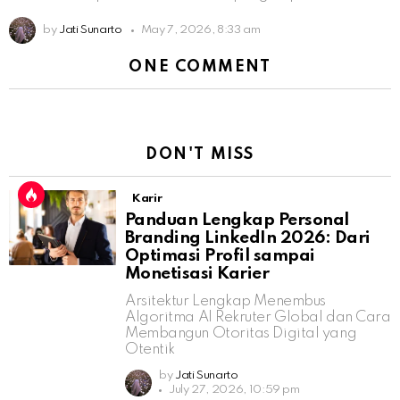
by
Jati Sunarto
May 7, 2026, 8:33 am
ONE COMMENT
DON'T MISS
Karir
Panduan Lengkap Personal
Branding LinkedIn 2026: Dari
Optimasi Profil sampai
Monetisasi Karier
Arsitektur Lengkap Menembus
Algoritma AI Rekruter Global dan Cara
Membangun Otoritas Digital yang
Otentik
by
Jati Sunarto
July 27, 2026, 10:59 pm