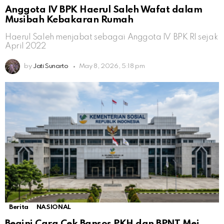
Anggota IV BPK Haerul Saleh Wafat dalam
Musibah Kebakaran Rumah
Haerul Saleh menjabat sebagai Anggota IV BPK RI sejak
April 2022
by
Jati Sunarto
May 8, 2026, 5:18 pm
Berita
NASIONAL
Begini Cara Cek Bansos PKH dan BPNT Mei