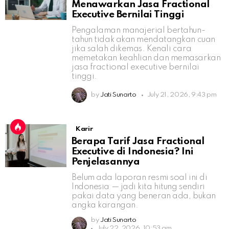
Menawarkan Jasa Fractional
Executive Bernilai Tinggi
Pengalaman manajerial bertahun-
tahun tidak akan mendatangkan cuan
jika salah dikemas. Kenali cara
memetakan keahlian dan memasarkan
jasa fractional executive bernilai
tinggi.
by
Jati Sunarto
July 21, 2026, 9:43 pm
Karir
Berapa Tarif Jasa Fractional
Executive di Indonesia? Ini
Penjelasannya
Belum ada laporan resmi soal ini di
Indonesia — jadi kita hitung sendiri
pakai data yang beneran ada, bukan
angka karangan.
by
Jati Sunarto
July 22, 2026, 10:53 am