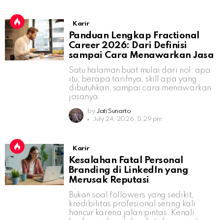
Karir
Panduan Lengkap Fractional
Career 2026: Dari Definisi
sampai Cara Menawarkan Jasa
Satu halaman buat mulai dari nol: apa
itu, berapa tarifnya, skill apa yang
dibutuhkan, sampai cara menawarkan
jasanya.
by
Jati Sunarto
July 24, 2026, 5:29 pm
Karir
Kesalahan Fatal Personal
Branding di LinkedIn yang
Merusak Reputasi
Bukan soal followers yang sedikit,
kredibilitas profesional sering kali
hancur karena jalan pintas. Kenali