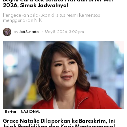
2026, Simak Jadwalnya!
Pengecekan dilakukan di situs resmi Kemensos
menggunakan NIK
by
Jati Sunarto
May 8, 2026, 3:00 pm
Berita
NASIONAL
Grace Natalie Dilaporkan ke Bareskrim, Ini
Jejak Pendidikan dan Karir Menterengnya!