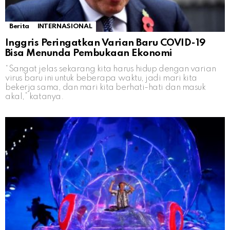
Berita
INTERNASIONAL
Inggris Peringatkan Varian Baru COVID-19
Bisa Menunda Pembukaan Ekonomi
“Sangat jelas sekarang kita harus hidup dengan varian
virus baru ini untuk beberapa waktu, jadi mari kita
bekerja sama, dan mari kita berhati-hati dan masuk
akal,” katanya.