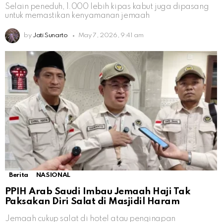
Selain peneduh, 1.000 lebih kipas kabut juga dipasang
untuk memastikan kenyamanan jemaah
by
Jati Sunarto
May 7, 2026, 9:41 am
Berita
NASIONAL
PPIH Arab Saudi Imbau Jemaah Haji Tak
Paksakan Diri Salat di Masjidil Haram
Jemaah cukup salat di hotel atau penginapan