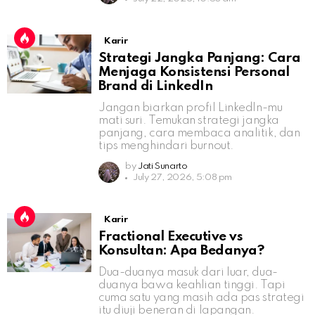
Karir
Strategi Jangka Panjang: Cara
Menjaga Konsistensi Personal
Brand di LinkedIn
Jangan biarkan profil LinkedIn-mu
mati suri. Temukan strategi jangka
panjang, cara membaca analitik, dan
tips menghindari burnout.
by
Jati Sunarto
July 27, 2026, 5:08 pm
Karir
Fractional Executive vs
Konsultan: Apa Bedanya?
Dua-duanya masuk dari luar, dua-
duanya bawa keahlian tinggi. Tapi
cuma satu yang masih ada pas strategi
itu diuji beneran di lapangan.