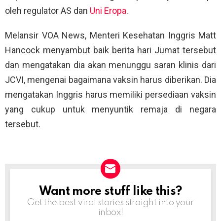
oleh regulator AS dan
Uni Eropa
.
Melansir VOA News, Menteri Kesehatan Inggris Matt
Hancock menyambut baik berita hari Jumat tersebut
dan mengatakan dia akan menunggu saran klinis dari
JCVI, mengenai bagaimana vaksin harus diberikan. Dia
mengatakan Inggris harus memiliki persediaan vaksin
yang cukup untuk menyuntik remaja di negara
tersebut.
Want more stuff like this?
NEWSLETTER
Get the best viral stories straight into your
inbox!