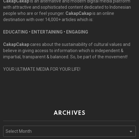
CakapCakap
is an alternative and modern digital media platform
with attractive and sophisticated content dedicated to Indonesian
people who are or feel younger.
CakapCakap
is an online
destination with over 14,000+ articles which is:
EDUCATING • ENTERTAINING • ENGAGING
CakapCakap
cares about the sustainability of cultural values and
believe in giving access to information which is independent &
impartial, transparent & balanced. So, be part of the movement!
YOUR ULTIMATE MEDIA FOR YOUR LIFE!
ARCHIVES
Archives