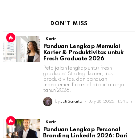
DON'T MISS
Karir
Panduan Lengkap Memulai
Karier & Produktivitas untuk
Fresh Graduate 2026
Peta jalan lengkap untuk fresh
graduate: Strategi karier, tips
produktivitas, dan panduan
manajemen finansial di dunia kerja
tahun 2026.
by
Jati Sunarto
July 28, 2026, 11:34 pm
Karir
Panduan Lengkap Personal
Branding LinkedIn 2026: Dari