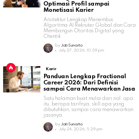
Optimasi Profil sampai
Monetisasi Karier
Arsitektur Lengkap Menembus
Algoritma AI Rekruter Global dan Cara
Membangun Otoritas Digital yang
Otentik
by
Jati Sunarto
July 27, 2026, 10:59 pm
Karir
Panduan Lengkap Fractional
Career 2026: Dari Definisi
sampai Cara Menawarkan Jasa
Satu halaman buat mulai dari nol: apa
itu, berapa tarifnya, skill apa yang
dibutuhkan, sampai cara menawarkan
jasanya.
by
Jati Sunarto
July 24, 2026, 5:29 pm