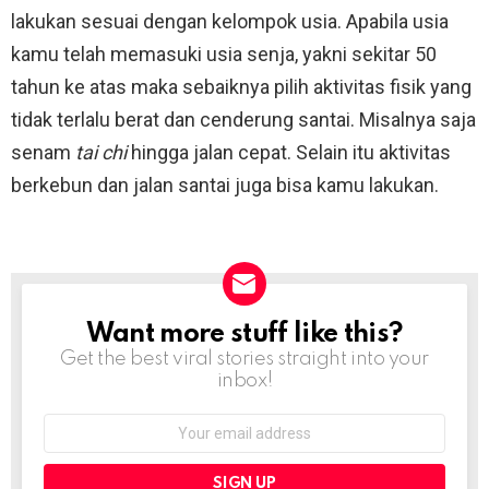
lakukan sesuai dengan kelompok usia. Apabila usia
kamu telah memasuki usia senja, yakni sekitar 50
tahun ke atas maka sebaiknya pilih aktivitas fisik yang
tidak terlalu berat dan cenderung santai. Misalnya saja
senam
tai chi
hingga jalan cepat. Selain itu aktivitas
berkebun dan jalan santai juga bisa kamu lakukan.
Want more stuff like this?
NEWSLETTER
Get the best viral stories straight into your
inbox!
Email
address: