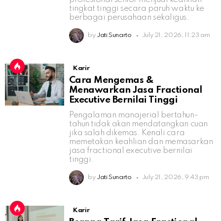
tingkat tinggi secara paruh waktu ke
berbagai perusahaan sekaligus.
by
Jati Sunarto
July 21, 2026, 11:23 am
Karir
Cara Mengemas &
Menawarkan Jasa Fractional
Executive Bernilai Tinggi
Pengalaman manajerial bertahun-
tahun tidak akan mendatangkan cuan
jika salah dikemas. Kenali cara
memetakan keahlian dan memasarkan
jasa fractional executive bernilai
tinggi.
by
Jati Sunarto
July 21, 2026, 9:43 pm
Karir