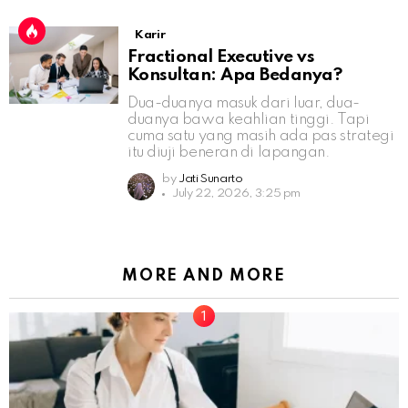
Karir
Fractional Executive vs
Konsultan: Apa Bedanya?
Dua-duanya masuk dari luar, dua-
duanya bawa keahlian tinggi. Tapi
cuma satu yang masih ada pas strategi
itu diuji beneran di lapangan.
by
Jati Sunarto
July 22, 2026, 3:25 pm
MORE AND MORE