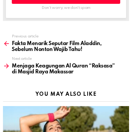
Don't worry, we don't spam
Previous article
See
more
Fakta Menarik Seputar Film Aladdin,
Sebelum Nonton Wajib Tahu!
Next article
Menjaga Keagungan Al Quran “Raksasa”
di Masjid Raya Makassar
YOU MAY ALSO LIKE