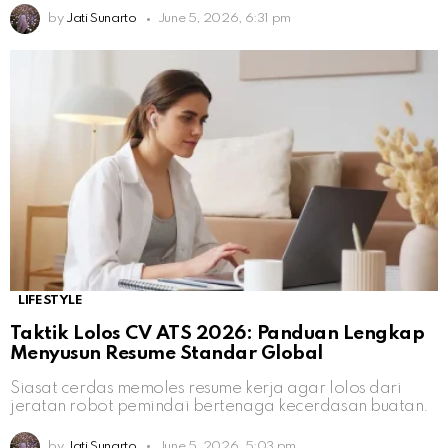
by
Jati Sunarto
June 5, 2026, 6:31 pm
LIFESTYLE
Taktik Lolos CV ATS 2026: Panduan Lengkap
Menyusun Resume Standar Global
Siasat cerdas memoles resume kerja agar lolos dari
jeratan robot pemindai bertenaga kecerdasan buatan.
by
Jati Sunarto
June 5, 2026, 5:03 pm