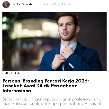
by
Jati Sunarto
June 5, 2026, 10:16 pm
LIFESTYLE
Personal Branding Pencari Kerja 2026:
Langkah Awal Dilirik Perusahaan
Internasional
Siasat cerdas bangun reputasi digital profesional untuk
memikat rekruter global tanpa perlu sebar CV massal