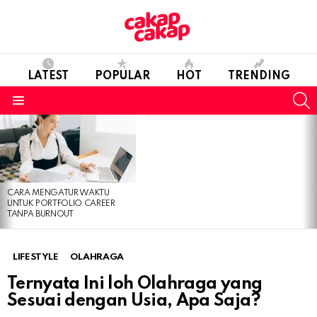
LATEST
POPULAR
HOT
TRENDING
S
Menu
LATEST
STORIES
CARA MENGATUR WAKTU
UNTUK PORTFOLIO CAREER
TANPA BURNOUT
LIFESTYLE
OLAHRAGA
Ternyata Ini loh Olahraga yang
Sesuai dengan Usia, Apa Saja?