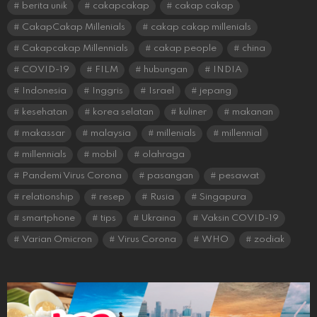
berita unik
cakapcakap
cakap cakap
CakapCakap Millenials
cakap cakap millenials
Cakapcakap Millennials
cakap people
china
COVID-19
FILM
hubungan
INDIA
Indonesia
Inggris
Israel
jepang
kesehatan
korea selatan
kuliner
makanan
makassar
malaysia
millenials
millennial
millennials
mobil
olahraga
Pandemi Virus Corona
pasangan
pesawat
relationship
resep
Rusia
Singapura
smartphone
tips
Ukraina
Vaksin COVID-19
Varian Omicron
Virus Corona
WHO
zodiak