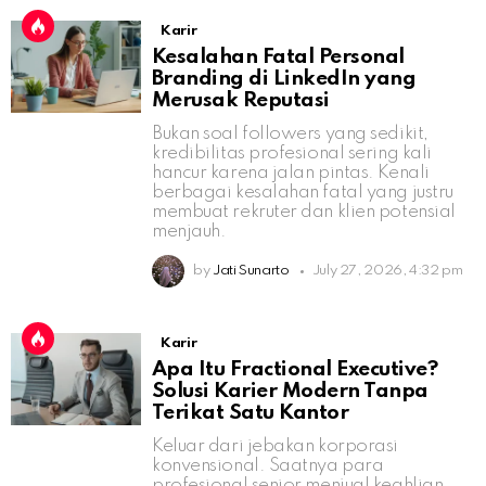
Karir
Kesalahan Fatal Personal
Branding di LinkedIn yang
Merusak Reputasi
Bukan soal followers yang sedikit,
kredibilitas profesional sering kali
hancur karena jalan pintas. Kenali
berbagai kesalahan fatal yang justru
membuat rekruter dan klien potensial
menjauh.
by
Jati Sunarto
July 27, 2026, 4:32 pm
Karir
Apa Itu Fractional Executive?
Solusi Karier Modern Tanpa
Terikat Satu Kantor
Keluar dari jebakan korporasi
konvensional. Saatnya para
profesional senior menjual keahlian