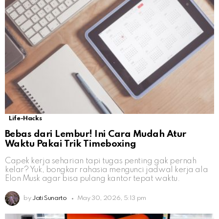
Life-Hacks
Bebas dari Lembur! Ini Cara Mudah Atur
Waktu Pakai Trik Timeboxing
Capek kerja seharian tapi tugas penting gak pernah
kelar? Yuk, bongkar rahasia mengunci jadwal kerja ala
Elon Musk agar bisa pulang kantor tepat waktu.
by
Jati Sunarto
May 30, 2026, 5:13 pm