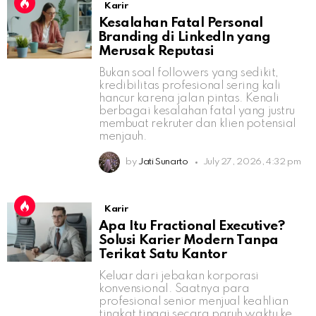
Karir
Kesalahan Fatal Personal
Branding di LinkedIn yang
Merusak Reputasi
Bukan soal followers yang sedikit,
kredibilitas profesional sering kali
hancur karena jalan pintas. Kenali
berbagai kesalahan fatal yang justru
membuat rekruter dan klien potensial
menjauh.
by
Jati Sunarto
July 27, 2026, 4:32 pm
Karir
Apa Itu Fractional Executive?
Solusi Karier Modern Tanpa
Terikat Satu Kantor
Keluar dari jebakan korporasi
konvensional. Saatnya para
profesional senior menjual keahlian
tingkat tinggi secara paruh waktu ke