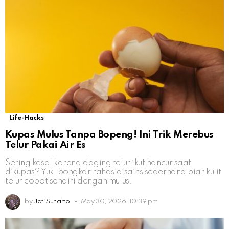
Life-Hacks
Kupas Mulus Tanpa Bopeng! Ini Trik Merebus
Telur Pakai Air Es
Sering kesal karena daging telur ikut hancur saat
dikupas? Yuk, bongkar rahasia sains sederhana biar kulit
telur copot sendiri dengan mulus.
by
Jati Sunarto
May 30, 2026, 10:39 pm