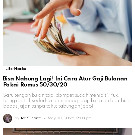
Life-Hacks
Bisa Nabung Lagi! Ini Cara Atur Gaji Bulanan
Pakai Rumus 50/30/20
Baru tengah bulan tapi dompet sudah menipis? Yuk,
bongkar trik sederhana membagi gaji bulanan biar bisa
bebas jajan tanpa takut tabungan jebol
by
Jati Sunarto
May 30, 2026, 9:03 pm