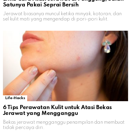
Satunya Pakai Seprai Bersih
Jerawat biasanya muncul ketika minyak, kotoran, dan
sel kulit mati yang mengendap di pori-pori kulit.
Life-Hacks
6 Tips Perawatan Kulit untuk Atasi Bekas
Jerawat yang Mengganggu
Bekas jerawat mengganggu penampilan dan membuat
tidak percaya diri.