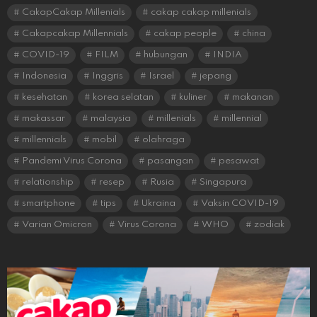
CakapCakap Millenials
cakap cakap millenials
Cakapcakap Millennials
cakap people
china
COVID-19
FILM
hubungan
INDIA
Indonesia
Inggris
Israel
jepang
kesehatan
korea selatan
kuliner
makanan
makassar
malaysia
millenials
millennial
millennials
mobil
olahraga
Pandemi Virus Corona
pasangan
pesawat
relationship
resep
Rusia
Singapura
smartphone
tips
Ukraina
Vaksin COVID-19
Varian Omicron
Virus Corona
WHO
zodiak