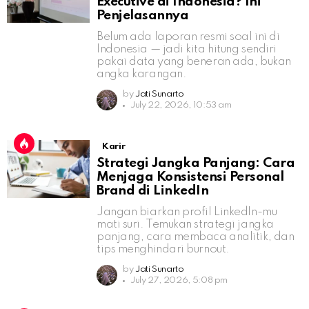
Executive di Indonesia? Ini
Penjelasannya
Belum ada laporan resmi soal ini di
Indonesia — jadi kita hitung sendiri
pakai data yang beneran ada, bukan
angka karangan.
by
Jati Sunarto
July 22, 2026, 10:53 am
Karir
Strategi Jangka Panjang: Cara
Menjaga Konsistensi Personal
Brand di LinkedIn
Jangan biarkan profil LinkedIn-mu
mati suri. Temukan strategi jangka
panjang, cara membaca analitik, dan
tips menghindari burnout.
by
Jati Sunarto
July 27, 2026, 5:08 pm