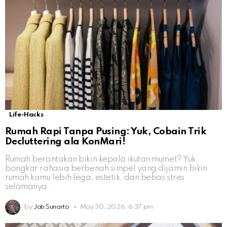
Life-Hacks
Rumah Rapi Tanpa Pusing: Yuk, Cobain Trik
Decluttering ala KonMari!
Rumah berantakan bikin kepala ikutan mumet? Yuk,
bongkar rahasia berbenah simpel yang dijamin bikin
rumah kamu lebih lega, estetik, dan bebas stres
selamanya.
by
Jati Sunarto
May 30, 2026, 6:37 pm