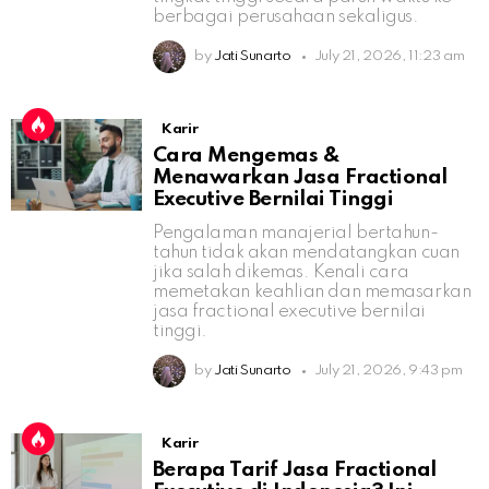
berbagai perusahaan sekaligus.
by
Jati Sunarto
July 21, 2026, 11:23 am
Karir
Cara Mengemas &
Menawarkan Jasa Fractional
Executive Bernilai Tinggi
Pengalaman manajerial bertahun-
tahun tidak akan mendatangkan cuan
jika salah dikemas. Kenali cara
memetakan keahlian dan memasarkan
jasa fractional executive bernilai
tinggi.
by
Jati Sunarto
July 21, 2026, 9:43 pm
Karir
Berapa Tarif Jasa Fractional