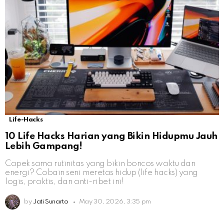
Life-Hacks
10 Life Hacks Harian yang Bikin Hidupmu Jauh
Lebih Gampang!
Capek sama rutinitas yang bikin boncos waktu dan
energi? Cobain seni meretas hidup (life hacks) yang
logis, praktis, dan anti-ribet ini!
by
Jati Sunarto
May 30, 2026, 3:35 pm