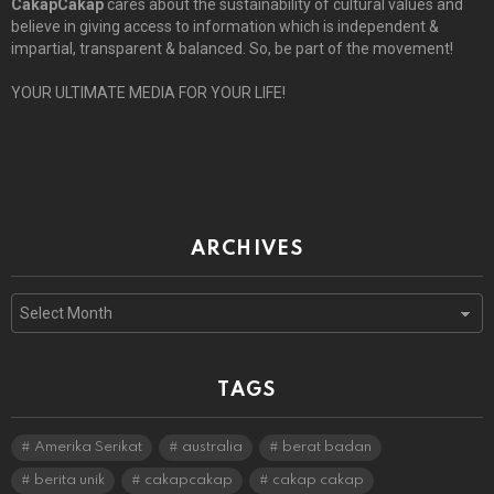
CakapCakap
cares about the sustainability of cultural values and
believe in giving access to information which is independent &
impartial, transparent & balanced. So, be part of the movement!
YOUR ULTIMATE MEDIA FOR YOUR LIFE!
ARCHIVES
Archives
TAGS
Amerika Serikat
australia
berat badan
berita unik
cakapcakap
cakap cakap