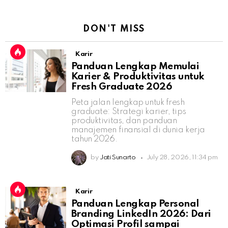
DON'T MISS
Karir
Panduan Lengkap Memulai
Karier & Produktivitas untuk
Fresh Graduate 2026
Peta jalan lengkap untuk fresh
graduate: Strategi karier, tips
produktivitas, dan panduan
manajemen finansial di dunia kerja
tahun 2026.
by
Jati Sunarto
July 28, 2026, 11:34 pm
Karir
Panduan Lengkap Personal
Branding LinkedIn 2026: Dari
Optimasi Profil sampai