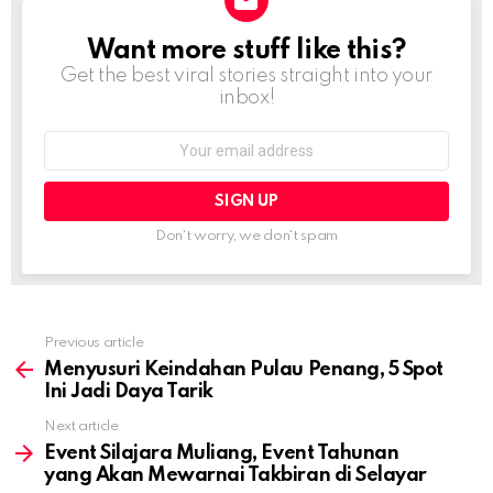
Want more stuff like this?
NEWSLETTER
Get the best viral stories straight into your
inbox!
Email
address:
Don't worry, we don't spam
Previous article
See
more
Menyusuri Keindahan Pulau Penang, 5 Spot
Ini Jadi Daya Tarik
Next article
Event Silajara Muliang, Event Tahunan
yang Akan Mewarnai Takbiran di Selayar