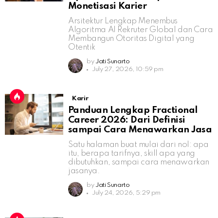
Monetisasi Karier
Arsitektur Lengkap Menembus
Algoritma AI Rekruter Global dan Cara
Membangun Otoritas Digital yang
Otentik
by
Jati Sunarto
July 27, 2026, 10:59 pm
Karir
Panduan Lengkap Fractional
Career 2026: Dari Definisi
sampai Cara Menawarkan Jasa
Satu halaman buat mulai dari nol: apa
itu, berapa tarifnya, skill apa yang
dibutuhkan, sampai cara menawarkan
jasanya.
by
Jati Sunarto
July 24, 2026, 5:29 pm