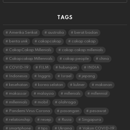
TAGS
Amerika Serikat
australia
berat badan
berita unik
cakapcakap
cakap cakap
CakapCakap Millenials
cakap cakap millenials
Cakapcakap Millennials
cakap people
china
COVID-19
FILM
hubungan
INDIA
Indonesia
Inggris
Israel
jepang
kesehatan
korea selatan
kuliner
makanan
makassar
malaysia
millenials
millennial
millennials
mobil
olahraga
Pandemi Virus Corona
pasangan
pesawat
relationship
resep
Rusia
Singapura
smartphone
tips
Ukraina
Vaksin COVID-19