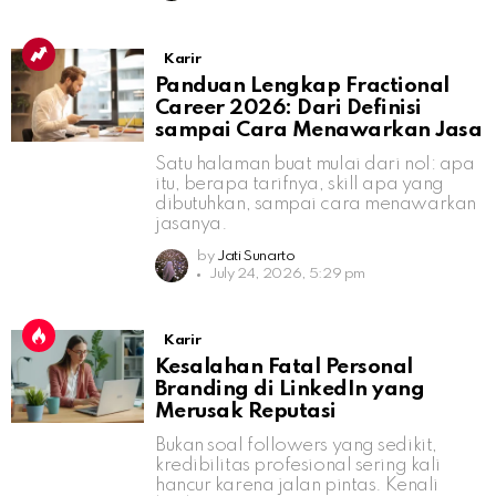
Karir
Panduan Lengkap Fractional
Career 2026: Dari Definisi
sampai Cara Menawarkan Jasa
Satu halaman buat mulai dari nol: apa
itu, berapa tarifnya, skill apa yang
dibutuhkan, sampai cara menawarkan
jasanya.
by
Jati Sunarto
July 24, 2026, 5:29 pm
Karir
Kesalahan Fatal Personal
Branding di LinkedIn yang
Merusak Reputasi
Bukan soal followers yang sedikit,
kredibilitas profesional sering kali
hancur karena jalan pintas. Kenali