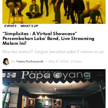
EVENTS
WHAT'S UP
“Simplisitas : A Virtual Showcase”
Persembahan Loka’ Band, Live Streaming
Malam Ini!
Mau ikut nonton? Jangan lewatkan pukul 9 malam ini ya
by
Yanita Nurhasanah
May 31, 2020, 2:16 pm