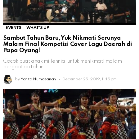
EVENTS
WHAT'S UP
Sambut Tahun Baru, Yuk Nikmati Serunya
Malam Final Kompetisi Cover Lagu Daerah di
Papa Oyang!
Cocok buat anak millennial untuk menikmati malam
pergantian tahun
by
Yanita Nurhasanah
December 25, 2019, 11:15 pm