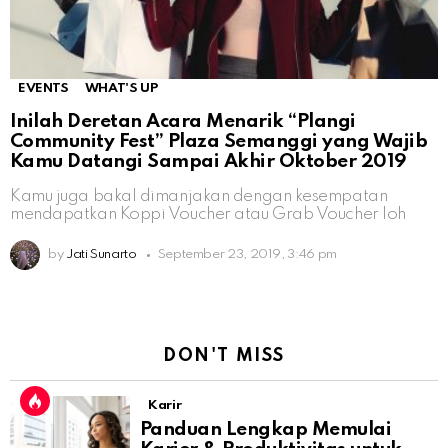
EVENTS
WHAT'S UP
Inilah Deretan Acara Menarik “Plangi
Community Fest” Plaza Semanggi yang Wajib
Kamu Datangi Sampai Akhir Oktober 2019
Kamu juga bakal dimanjakan dengan kesempatan
mendapatkan Koppi Voucher atau Grab Voucher loh
by
Jati Sunarto
September 23, 2019, 3:46 pm
DON'T MISS
Karir
Panduan Lengkap Memulai