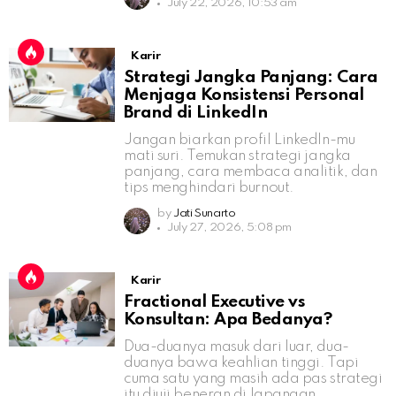
July 22, 2026, 10:53 am
Karir
Strategi Jangka Panjang: Cara
Menjaga Konsistensi Personal
Brand di LinkedIn
Jangan biarkan profil LinkedIn-mu
mati suri. Temukan strategi jangka
panjang, cara membaca analitik, dan
tips menghindari burnout.
by
Jati Sunarto
July 27, 2026, 5:08 pm
Karir
Fractional Executive vs
Konsultan: Apa Bedanya?
Dua-duanya masuk dari luar, dua-
duanya bawa keahlian tinggi. Tapi
cuma satu yang masih ada pas strategi
itu diuji beneran di lapangan.