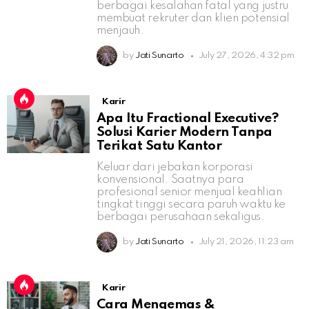
berbagai kesalahan fatal yang justru
membuat rekruter dan klien potensial
menjauh.
by
Jati Sunarto
July 27, 2026, 4:32 pm
Karir
Apa Itu Fractional Executive?
Solusi Karier Modern Tanpa
Terikat Satu Kantor
Keluar dari jebakan korporasi
konvensional. Saatnya para
profesional senior menjual keahlian
tingkat tinggi secara paruh waktu ke
berbagai perusahaan sekaligus.
by
Jati Sunarto
July 21, 2026, 11:23 am
Karir
Cara Mengemas &