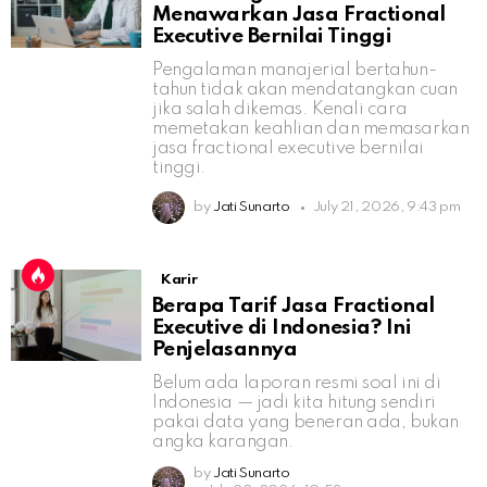
Menawarkan Jasa Fractional
Executive Bernilai Tinggi
Pengalaman manajerial bertahun-
tahun tidak akan mendatangkan cuan
jika salah dikemas. Kenali cara
memetakan keahlian dan memasarkan
jasa fractional executive bernilai
tinggi.
by
Jati Sunarto
July 21, 2026, 9:43 pm
Karir
Berapa Tarif Jasa Fractional
Executive di Indonesia? Ini
Penjelasannya
Belum ada laporan resmi soal ini di
Indonesia — jadi kita hitung sendiri
pakai data yang beneran ada, bukan
angka karangan.
by
Jati Sunarto