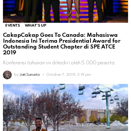
EVENTS
WHAT'S UP
CakapCakap Goes To Canada: Mahasiswa
Indonesia Ini Terima Presidential Award for
Outstanding Student Chapter di SPE ATCE
2019
Konferensi tahunan ini dihadiri oleh 5.000 peserta.
by
Jati Sunarto
October 7, 2019, 2:19 pm