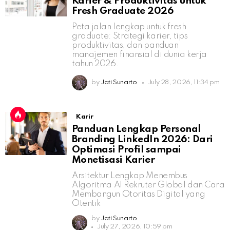
Karier & Produktivitas untuk
Fresh Graduate 2026
Peta jalan lengkap untuk fresh
graduate: Strategi karier, tips
produktivitas, dan panduan
manajemen finansial di dunia kerja
tahun 2026.
by
Jati Sunarto
July 28, 2026, 11:34 pm
Karir
Panduan Lengkap Personal
Branding LinkedIn 2026: Dari
Optimasi Profil sampai
Monetisasi Karier
Arsitektur Lengkap Menembus
Algoritma AI Rekruter Global dan Cara
Membangun Otoritas Digital yang
Otentik
by
Jati Sunarto
July 27, 2026, 10:59 pm