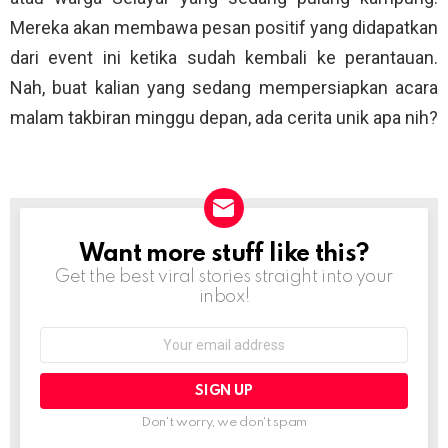
Mereka akan membawa pesan positif yang didapatkan
dari event ini ketika sudah kembali ke perantauan.
Nah, buat kalian yang sedang mempersiapkan acara
malam takbiran minggu depan, ada cerita unik apa nih?
Want more stuff like this?
NEWSLETTER
Get the best viral stories straight into your
inbox!
Email
address:
Don't worry, we don't spam