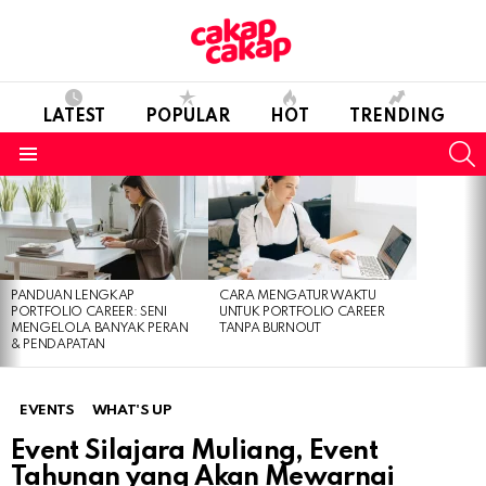
LATEST
POPULAR
HOT
TRENDING
S
Menu
LATEST
STORIES
PANDUAN LENGKAP
CARA MENGATUR WAKTU
PORTFOLIO CAREER: SENI
UNTUK PORTFOLIO CAREER
MENGELOLA BANYAK PERAN
TANPA BURNOUT
& PENDAPATAN
EVENTS
WHAT'S UP
Event Silajara Muliang, Event
Tahunan yang Akan Mewarnai