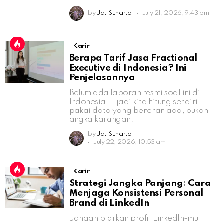
by
Jati Sunarto
July 21, 2026, 9:43 pm
Karir
Berapa Tarif Jasa Fractional
Executive di Indonesia? Ini
Penjelasannya
Belum ada laporan resmi soal ini di
Indonesia — jadi kita hitung sendiri
pakai data yang beneran ada, bukan
angka karangan.
by
Jati Sunarto
July 22, 2026, 10:53 am
Karir
Strategi Jangka Panjang: Cara
Menjaga Konsistensi Personal
Brand di LinkedIn
Jangan biarkan profil LinkedIn-mu