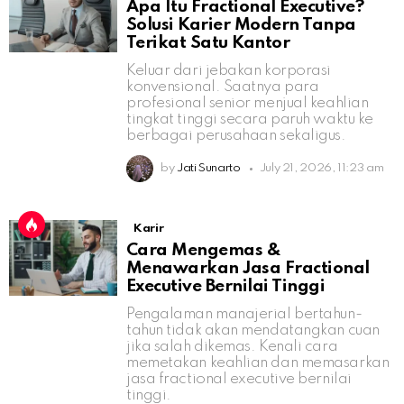
Apa Itu Fractional Executive?
Solusi Karier Modern Tanpa
Terikat Satu Kantor
Keluar dari jebakan korporasi
konvensional. Saatnya para
profesional senior menjual keahlian
tingkat tinggi secara paruh waktu ke
berbagai perusahaan sekaligus.
by
Jati Sunarto
July 21, 2026, 11:23 am
Karir
Cara Mengemas &
Menawarkan Jasa Fractional
Executive Bernilai Tinggi
Pengalaman manajerial bertahun-
tahun tidak akan mendatangkan cuan
jika salah dikemas. Kenali cara
memetakan keahlian dan memasarkan
jasa fractional executive bernilai
tinggi.