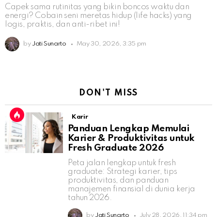
Capek sama rutinitas yang bikin boncos waktu dan
energi? Cobain seni meretas hidup (life hacks) yang
logis, praktis, dan anti-ribet ini!
by
Jati Sunarto
May 30, 2026, 3:35 pm
DON'T MISS
Karir
Panduan Lengkap Memulai
Karier & Produktivitas untuk
Fresh Graduate 2026
Peta jalan lengkap untuk fresh
graduate: Strategi karier, tips
produktivitas, dan panduan
manajemen finansial di dunia kerja
tahun 2026.
by
Jati Sunarto
July 28, 2026, 11:34 pm