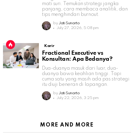
mati suri. Temukan strategi jangka
panjang, cara membaca analitik, dan
tips menghindari burnout.
by
Jati Sunarto
July 27, 2026, 5:08 pm
Karir
Fractional Executive vs
Konsultan: Apa Bedanya?
Dua-duanya masuk dari luar, dua-
duanya bawa keahlian tinggi. Tapi
cuma satu yang masih ada pas strategi
itu diuji beneran di lapangan.
by
Jati Sunarto
July 22, 2026, 3:25 pm
MORE AND MORE