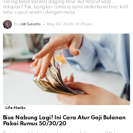
Sering kesal karena daging telur ikut hancur saat
dikupas? Yuk, bongkar rahasia sains sederhana biar kulit
telur copot sendiri dengan mulus.
by
Jati Sunarto
May 30, 2026, 10:39 pm
Life-Hacks
Bisa Nabung Lagi! Ini Cara Atur Gaji Bulanan
Pakai Rumus 50/30/20