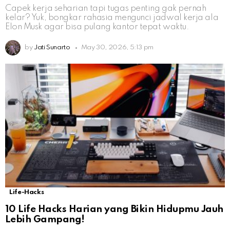
Capek kerja seharian tapi tugas penting gak pernah
kelar? Yuk, bongkar rahasia mengunci jadwal kerja ala
Elon Musk agar bisa pulang kantor tepat waktu.
by
Jati Sunarto
May 30, 2026, 5:13 pm
Life-Hacks
10 Life Hacks Harian yang Bikin Hidupmu Jauh
Lebih Gampang!