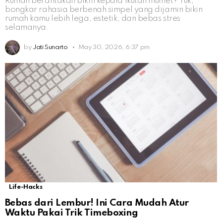
Rumah berantakan bikin kepala ikutan mumet? Yuk,
bongkar rahasia berbenah simpel yang dijamin bikin
rumah kamu lebih lega, estetik, dan bebas stres
selamanya.
by
Jati Sunarto
May 30, 2026, 6:37 pm
Life-Hacks
Bebas dari Lembur! Ini Cara Mudah Atur
Waktu Pakai Trik Timeboxing