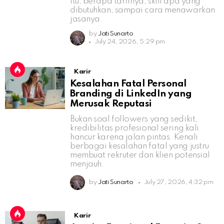
itu, berapa tarifnya, skill apa yang
dibutuhkan, sampai cara menawarkan
jasanya.
by
Jati Sunarto
July 24, 2026, 5:29 pm
Karir
Kesalahan Fatal Personal
Branding di LinkedIn yang
Merusak Reputasi
Bukan soal followers yang sedikit,
kredibilitas profesional sering kali
hancur karena jalan pintas. Kenali
berbagai kesalahan fatal yang justru
membuat rekruter dan klien potensial
menjauh.
by
Jati Sunarto
July 27, 2026, 4:32 pm
Karir