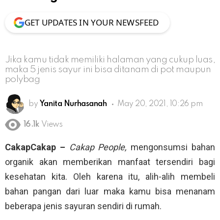
GET UPDATES IN YOUR NEWSFEED
Jika kamu tidak memiliki halaman yang cukup luas,
maka 5 jenis sayur ini bisa ditanam di pot maupun
polybag
by
Yanita Nurhasanah
May 20, 2021, 10:26 pm
16.1k
Views
CakapCakap –
Cakap People,
mengonsumsi bahan
organik akan memberikan manfaat tersendiri bagi
kesehatan kita. Oleh karena itu, alih-alih membeli
bahan pangan dari luar maka kamu bisa menanam
beberapa jenis sayuran sendiri di rumah.