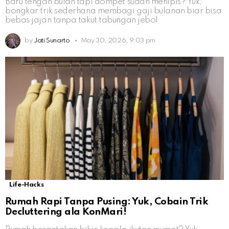
Baru tengah bulan tapi dompet sudah menipis? Yuk,
bongkar trik sederhana membagi gaji bulanan biar bisa
bebas jajan tanpa takut tabungan jebol
by
Jati Sunarto
May 30, 2026, 9:03 pm
Life-Hacks
Rumah Rapi Tanpa Pusing: Yuk, Cobain Trik
Decluttering ala KonMari!