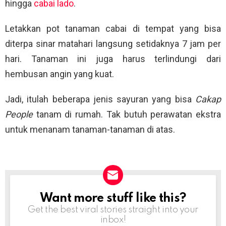
hingga
cabai lado
.
Letakkan pot tanaman cabai di tempat yang bisa
diterpa sinar matahari langsung setidaknya 7 jam per
hari. Tanaman ini juga harus terlindungi dari
hembusan angin yang kuat.
Jadi, itulah beberapa jenis sayuran yang bisa
Cakap
People
tanam di rumah. Tak butuh perawatan ekstra
untuk menanam tanaman-tanaman di atas.
Want more stuff like this?
NEWSLETTER
Get the best viral stories straight into your
inbox!