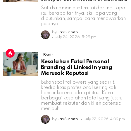
Satu halaman buat mulai dari nol: apa
itu, berapa tarifnya, skill apa yang
dibutuhkan, sampai cara menawarkan
jasanya.
by
Jati Sunarto
July 24, 2026, 5:29 pm
Karir
Kesalahan Fatal Personal
Branding di LinkedIn yang
Merusak Reputasi
Bukan soal followers yang sedikit,
kredibilitas profesional sering kali
hancur karena jalan pintas. Kenali
berbagai kesalahan fatal yang justru
membuat rekruter dan klien potensial
menjauh.
by
Jati Sunarto
July 27, 2026, 4:32 pm