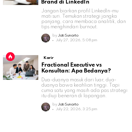
Brand di LinkedIn
Jangan biarkan profil LinkedIn-mu
mati suri. Temukan strategi jangka
panjang, cara membaca analitik, dan
tips menghindari burnout.
by
Jati Sunarto
July 27, 2026, 5:08 pm
Karir
Fractional Executive vs
Konsultan: Apa Bedanya?
Dua-duanya masuk dari luar, dua-
duanya bawa keahlian tinggi. Tapi
cuma satu yang masih ada pas strategi
itu diuji beneran di lapangan.
by
Jati Sunarto
July 22, 2026, 3:25 pm