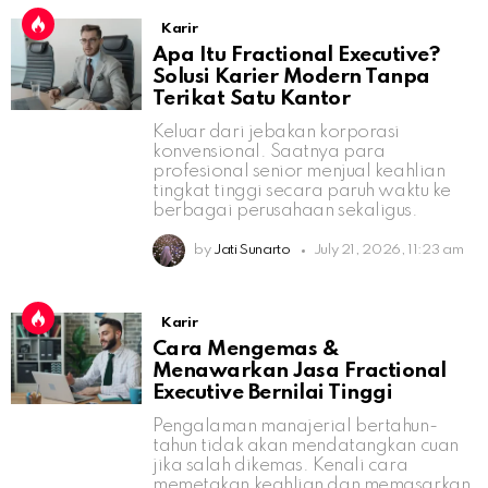
Karir
Apa Itu Fractional Executive?
Solusi Karier Modern Tanpa
Terikat Satu Kantor
Keluar dari jebakan korporasi
konvensional. Saatnya para
profesional senior menjual keahlian
tingkat tinggi secara paruh waktu ke
berbagai perusahaan sekaligus.
by
Jati Sunarto
July 21, 2026, 11:23 am
Karir
Cara Mengemas &
Menawarkan Jasa Fractional
Executive Bernilai Tinggi
Pengalaman manajerial bertahun-
tahun tidak akan mendatangkan cuan
jika salah dikemas. Kenali cara
memetakan keahlian dan memasarkan