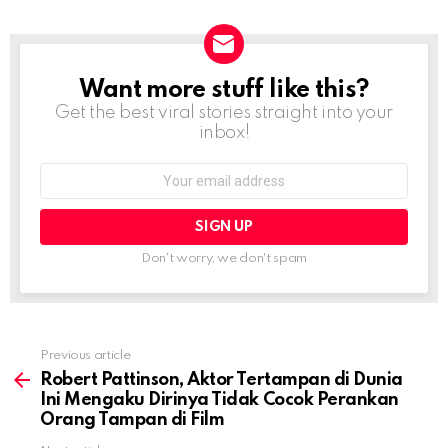
Want more stuff like this?
NEWSLETTER
Get the best viral stories straight into your
inbox!
Email
address:
Don't worry, we don't spam
Previous article
See
more
Robert Pattinson, Aktor Tertampan di Dunia
Ini Mengaku Dirinya Tidak Cocok Perankan
Orang Tampan di Film