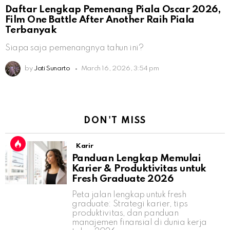
Daftar Lengkap Pemenang Piala Oscar 2026,
Film One Battle After Another Raih Piala
Terbanyak
Siapa saja pemenangnya tahun ini?
by
Jati Sunarto
March 16, 2026, 3:54 pm
DON'T MISS
Karir
Panduan Lengkap Memulai
Karier & Produktivitas untuk
Fresh Graduate 2026
Peta jalan lengkap untuk fresh
graduate: Strategi karier, tips
produktivitas, dan panduan
manajemen finansial di dunia kerja