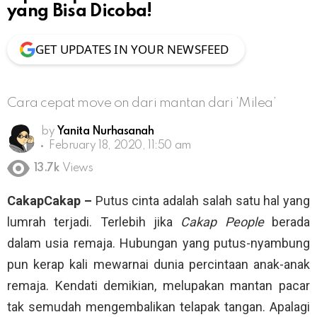
yang Bisa Dicoba!
GET UPDATES IN YOUR NEWSFEED
Cara cepat move on dari mantan dari ‘Milea’
by
Yanita Nurhasanah
February 18, 2020, 11:50 am
13.7k
Views
CakapCakap –
Putus cinta adalah salah satu hal yang
lumrah terjadi. Terlebih jika
Cakap People
berada
dalam usia remaja. Hubungan yang putus-nyambung
pun kerap kali mewarnai dunia percintaan anak-anak
remaja. Kendati demikian, melupakan mantan pacar
tak semudah mengembalikan telapak tangan. Apalagi