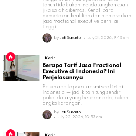
tahun tidak akan mendatangkan cuan
jika salah dikemas. Kenali cara
memetakan keahlian dan memasarkan
jasa fractional executive bernilai
tinggi.
by
Jati Sunarto
July 21, 2026, 9:43 pm
Karir
Berapa Tarif Jasa Fractional
Executive di Indonesia? Ini
Penjelasannya
Belum ada laporan resmi soal ini di
Indonesia — jadi kita hitung sendiri
pakai data yang beneran ada, bukan
angka karangan.
by
Jati Sunarto
July 22, 2026, 10:53 am
Karir