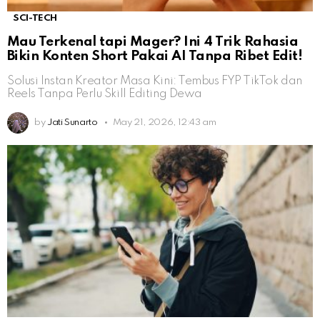
SCI-TECH
Mau Terkenal tapi Mager? Ini 4 Trik Rahasia
Bikin Konten Short Pakai AI Tanpa Ribet Edit!
Solusi Instan Kreator Masa Kini: Tembus FYP TikTok dan
Reels Tanpa Perlu Skill Editing Dewa
by
Jati Sunarto
May 21, 2026, 12:43 am