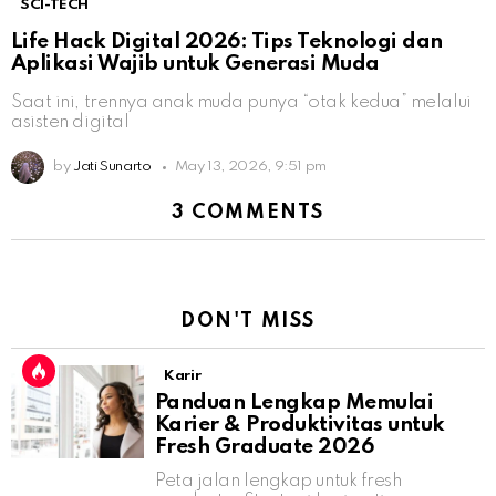
SCI-TECH
Life Hack Digital 2026: Tips Teknologi dan
Aplikasi Wajib untuk Generasi Muda
Saat ini, trennya anak muda punya “otak kedua” melalui
asisten digital
by
Jati Sunarto
May 13, 2026, 9:51 pm
3 COMMENTS
DON'T MISS
Karir
Panduan Lengkap Memulai
Karier & Produktivitas untuk
Fresh Graduate 2026
Peta jalan lengkap untuk fresh