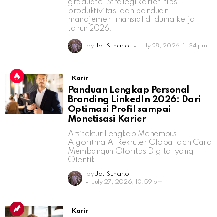
graduate: Strategi karier, tips
produktivitas, dan panduan
manajemen finansial di dunia kerja
tahun 2026.
by
Jati Sunarto
July 28, 2026, 11:34 pm
Karir
Panduan Lengkap Personal
Branding LinkedIn 2026: Dari
Optimasi Profil sampai
Monetisasi Karier
Arsitektur Lengkap Menembus
Algoritma AI Rekruter Global dan Cara
Membangun Otoritas Digital yang
Otentik
by
Jati Sunarto
July 27, 2026, 10:59 pm
Karir