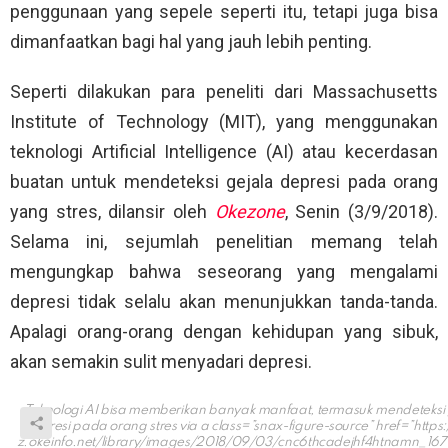
penggunaan yang sepele seperti itu, tetapi juga bisa
dimanfaatkan bagi hal yang jauh lebih penting.
Seperti dilakukan para peneliti dari Massachusetts
Institute of Technology (MIT), yang menggunakan
teknologi Artificial Intelligence (AI) atau kecerdasan
buatan untuk mendeteksi gejala depresi pada orang
yang stres, dilansir oleh
Okezone
, Senin (3/9/2018).
Selama ini, sejumlah penelitian memang telah
mengungkap bahwa seseorang yang mengalami
depresi tidak selalu akan menunjukkan tanda-tanda.
Apalagi orang-orang dengan kehidupan yang sibuk,
akan semakin sulit menyadari depresi.
Teknologi AI bisa memberikan banyak manfaat, termasuk mendeteksi 
depresi pada orang stres via a class=”snax-figure-source” href=”https
z.okeinfo.net/library/images/2018/09/03/cnc6thcadejhf4htnamn_167