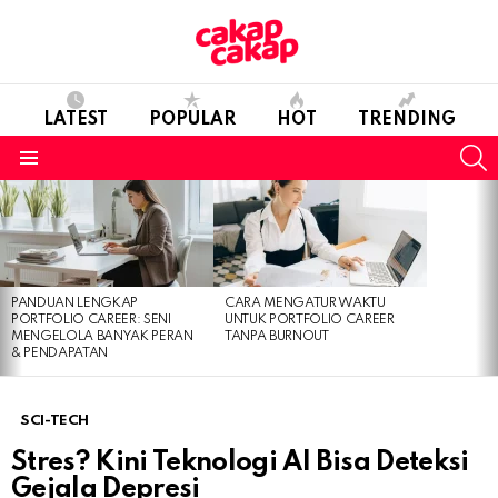
LATEST
POPULAR
HOT
TRENDING
S
Menu
LATEST
STORIES
PANDUAN LENGKAP
CARA MENGATUR WAKTU
PORTFOLIO CAREER: SENI
UNTUK PORTFOLIO CAREER
MENGELOLA BANYAK PERAN
TANPA BURNOUT
& PENDAPATAN
SCI-TECH
Stres? Kini Teknologi AI Bisa Deteksi
Gejala Depresi