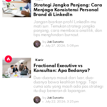
Strategi Jangka Panjang: Cara
Menjaga Konsistensi Personal
Brand di LinkedIn
Jangan biarkan profil LinkedIn-mu
mati suri. Temukan strategi jangka
panjang, cara membaca analitik, dan
tips menghindari burnout.
by
Jati Sunarto
July 27, 2026, 5:08 pm
Karir
Fractional Executive vs
Konsultan: Apa Bedanya?
Dua-duanya masuk dari luar, dua-
duanya bawa keahlian tinggi. Tapi
cuma satu yang masih ada pas strategi
itu diuji beneran di lapangan.
by
Jati Sunarto
July 22, 2026, 3:25 pm