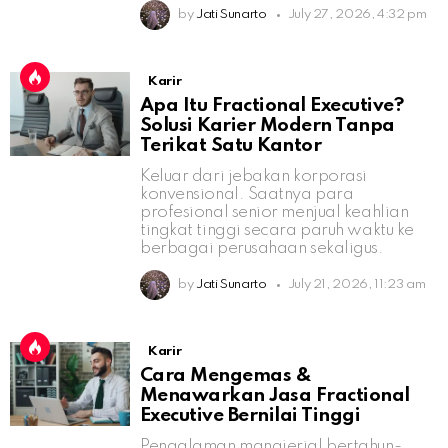
by
Jati Sunarto
July 27, 2026, 4:32 pm
Karir
Apa Itu Fractional Executive?
Solusi Karier Modern Tanpa
Terikat Satu Kantor
Keluar dari jebakan korporasi
konvensional. Saatnya para
profesional senior menjual keahlian
tingkat tinggi secara paruh waktu ke
berbagai perusahaan sekaligus.
by
Jati Sunarto
July 21, 2026, 11:23 am
Karir
Cara Mengemas &
Menawarkan Jasa Fractional
Executive Bernilai Tinggi
Pengalaman manajerial bertahun-