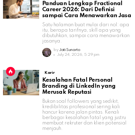
Panduan Lengkap Fractional
Career 2026: Dari Definisi
sampai Cara Menawarkan Jasa
Satu halaman buat mulai dari nol: apa
itu, berapa tarifnya, skill apa yang
dibutuhkan, sampai cara menawarkan
jasanya.
by
Jati Sunarto
July 24, 2026, 5:29 pm
Karir
Kesalahan Fatal Personal
Branding di LinkedIn yang
Merusak Reputasi
Bukan soal followers yang sedikit,
kredibilitas profesional sering kali
hancur karena jalan pintas. Kenali
berbagai kesalahan fatal yang justru
membuat rekruter dan klien potensial
menjauh.