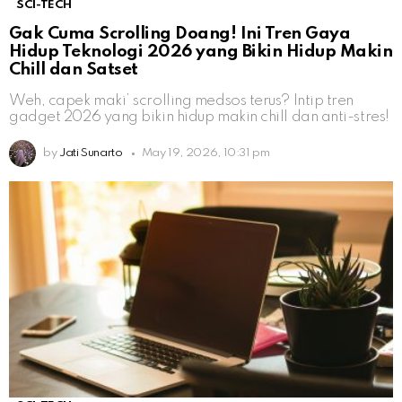
SCI-TECH
Gak Cuma Scrolling Doang! Ini Tren Gaya
Hidup Teknologi 2026 yang Bikin Hidup Makin
Chill dan Satset
Weh, capek maki’ scrolling medsos terus? Intip tren
gadget 2026 yang bikin hidup makin chill dan anti-stres!
by
Jati Sunarto
May 19, 2026, 10:31 pm