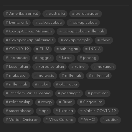
Amerika Serikat
australia
berat badan
berita unik
cakapcakap
cakap cakap
CakapCakap Millenials
cakap cakap millenials
Cakapcakap Millennials
cakap people
china
COVID-19
FILM
hubungan
INDIA
Indonesia
Inggris
Israel
jepang
kesehatan
korea selatan
kuliner
makanan
makassar
malaysia
millenials
millennial
millennials
mobil
olahraga
Pandemi Virus Corona
pasangan
pesawat
relationship
resep
Rusia
Singapura
smartphone
tips
Ukraina
Vaksin COVID-19
Varian Omicron
Virus Corona
WHO
zodiak