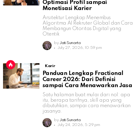
Optimasi Profil sampai
Monetisasi Karier
Arsitektur Lengkap Menembus
Algoritma AI Rekruter Global dan Cara
Membangun Otoritas Digital yang
Otentik
by
Jati Sunarto
July 27, 2026, 10:59 pm
Karir
Panduan Lengkap Fractional
Career 2026: Dari Definisi
sampai Cara Menawarkan Jasa
Satu halaman buat mulai dari nol: apa
itu, berapa tarifnya, skill apa yang
dibutuhkan, sampai cara menawarkan
jasanya.
by
Jati Sunarto
July 24, 2026, 5:29 pm