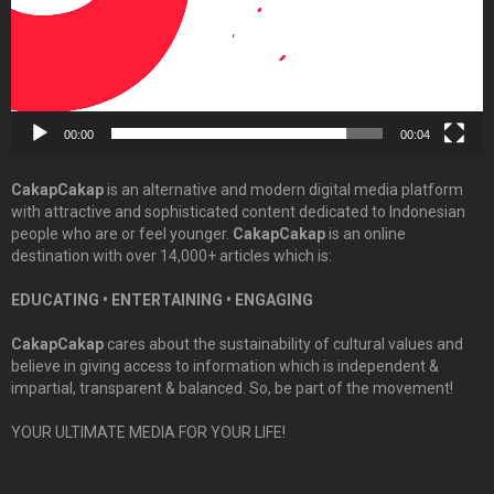
00:00
00:04
CakapCakap
is an alternative and modern digital media platform
with attractive and sophisticated content dedicated to Indonesian
people who are or feel younger.
CakapCakap
is an online
destination with over 14,000+ articles which is:
EDUCATING • ENTERTAINING • ENGAGING
CakapCakap
cares about the sustainability of cultural values and
believe in giving access to information which is independent &
impartial, transparent & balanced. So, be part of the movement!
YOUR ULTIMATE MEDIA FOR YOUR LIFE!