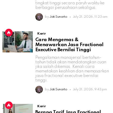
tingkat tinggi secara paruh waktu ke
berbagai perusahaan sekaligus.
by
Jati Sunarto
July 21, 2026, 11:23 am
Karir
Cara Mengemas &
Menawarkan Jasa Fractional
Executive Bernilai Tinggi
Pengalaman manajerial bertahun-
tahun tidak akan mendatangkan cuan
jika salah dikemas. Kenali cara
memetakan keahlian dan memasarkan
jasa fractional executive bernilai
tinggi.
by
Jati Sunarto
July 21, 2026, 9:43 pm
Karir
Berapa Tarif Jasa Fractional