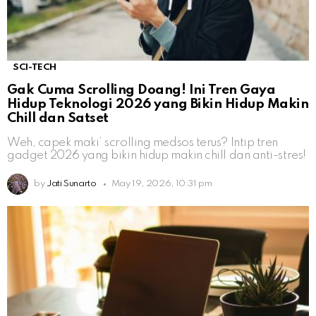
SCI-TECH
Gak Cuma Scrolling Doang! Ini Tren Gaya
Hidup Teknologi 2026 yang Bikin Hidup Makin
Chill dan Satset
Weh, capek maki’ scrolling medsos terus? Intip tren
gadget 2026 yang bikin hidup makin chill dan anti-stres!
by
Jati Sunarto
May 19, 2026, 10:31 pm