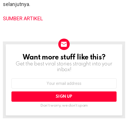
selanjutnya.
SUMBER ARTIKEL
Want more stuff like this?
NEWSLETTER
Get the best viral stories straight into your
inbox!
Email
address:
Don't worry, we don't spam