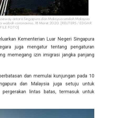
seway antara Singapura dan Malaysia setelah Malaysia
na wabah coronavirus, 18 Maret 2020. [REUTERS / EDGAR
 FILE FOTO]
luarkan Kementerian Luar Negeri Singapura
egara juga mengatur tentang pengaturan
ang memegang izin imigrasi jangka panjang
erbatasan dan memulai kunjungan pada 10
ingapura dan Malaysia juga setuju untuk
ergerakan lintas batas, termasuk untuk