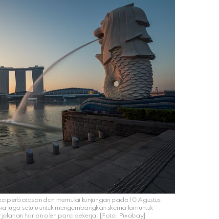
uka perbatasan dan memulai kunjungan pada 10 Agustus
ia juga setuju untuk mengembangkan skema lain untuk
rjalanan harian oleh para pekerja. [Foto: Pixabay]