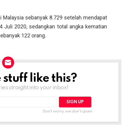
di Malaysia sebanyak 8.729 setelah mendapat
4 Juli 2020, sedangkan total angka kematian
 sebanyak 122 orang.
tuff like this?
ries straight into your inbox!
Don't worry, we don't spam