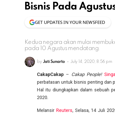
Bisnis Pada Agustu
GET UPDATES IN YOUR NEWSFEED
Kedua negara akan mulai membuka
pada 10 Agustus mendatang.
by
Jati Sunarto
July 14, 2020, 8:56 pm
CakapCakap
–
Cakap People!
Sing
perbatasan untuk bisnis penting dan p
Hal itu diungkapkan dalam sebuah pe
2020.
Melansir
Reuters
, Selasa, 14 Juli 2