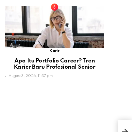
Karir
Apa Itu Portfolio Career? Tren
Karier Baru Profesional Senior
August 3, 2026, 11:37 pm
Di F
Men