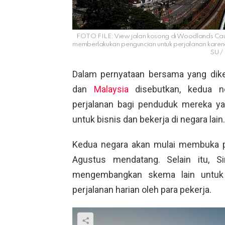
FOTO FILE: View jalan kosong di Woodlands Cau
memberlakukan penguncian untuk perjalanan kare
SU /
Dalam pernyataan bersama yang dike
dan
Malaysia
disebutkan, kedua n
perjalanan bagi penduduk mereka y
untuk bisnis dan bekerja di negara lain.
Kedua negara akan mulai membuka p
Agustus mendatang. Selain itu, S
mengembangkan skema lain untuk p
perjalanan harian oleh para pekerja.