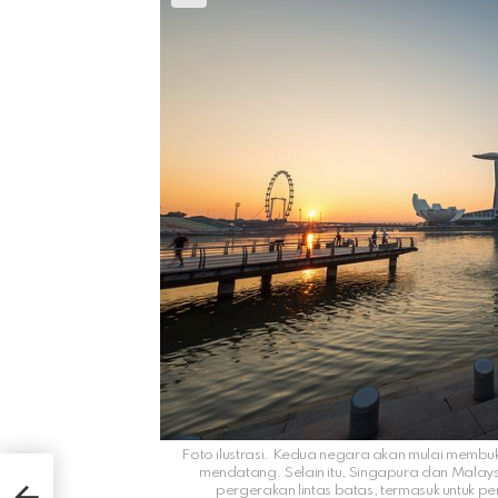
Foto ilustrasi. Kedua negara akan mulai memb
amba
mendatang. Selain itu, Singapura dan Malays
pergerakan lintas batas, termasuk untuk pe
ujan