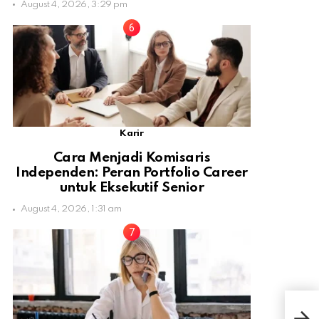
August 4, 2026, 3:29 pm
Karir
Cara Menjadi Komisaris
Independen: Peran Portfolio Career
untuk Eksekutif Senior
August 4, 2026, 1:31 am
WHO
Men