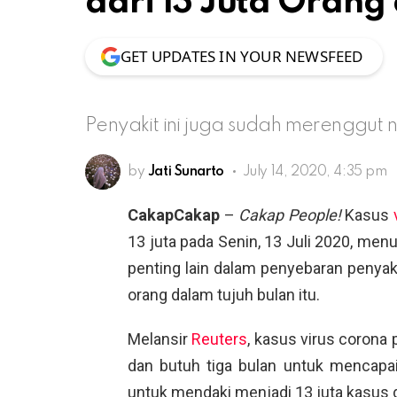
dari 13 Juta Orang 
GET UPDATES IN YOUR NEWSFEED
Penyakit ini juga sudah merenggut 
by
Jati Sunarto
July 14, 2020, 4:35 pm
CakapCakap
–
Cakap People!
Kasus
13 juta pada Senin, 13 Juli 2020, me
penting lain dalam penyebaran penyak
orang dalam tujuh bulan itu.
Melansir
Reuters
, kasus virus corona 
dan butuh tiga bulan untuk mencapai 
untuk mendaki menjadi 13 juta kasus dar