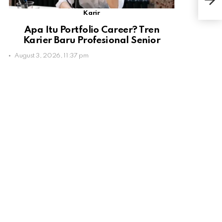
Sem
Karir
Apa Itu Portfolio Career? Tren
Karier Baru Profesional Senior
August 3, 2026, 11:37 pm