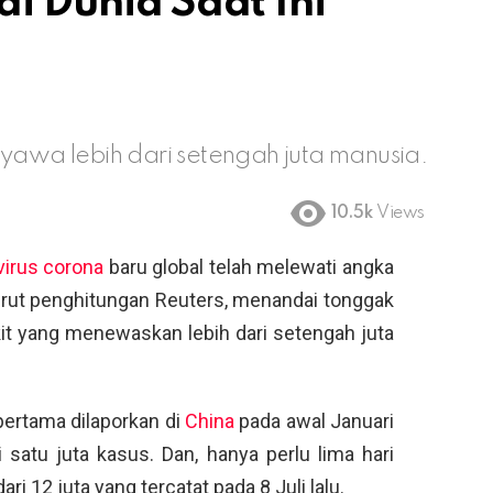
di Dunia Saat Ini
nyawa lebih dari setengah juta manusia.
10.5k
Views
virus corona
baru global telah melewati angka
nurut penghitungan Reuters, menandai tonggak
it yang menewaskan lebih dari setengah juta
pertama dilaporkan di
China
pada awal Januari
satu juta kasus. Dan, hanya perlu lima hari
i 12 juta yang tercatat pada 8 Juli lalu.