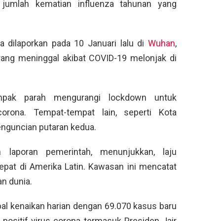
jumlah kematian influenza tahunan yang
a dilaporkan pada 10 Januari lalu di
Wuhan
,
rang meninggal akibat COVID-19 melonjak di
mpak parah mengurangi lockdown untuk
rona. Tempat-tempat lain, seperti Kota
enguncian putaran kedua.
n laporan pemerintah, menunjukkan, laju
cepat di Amerika Latin. Kawasan ini mencatat
an dunia.
bal kenaikan harian dengan 69.070 kasus baru
ng positif virus corona termasuk Presiden Jair