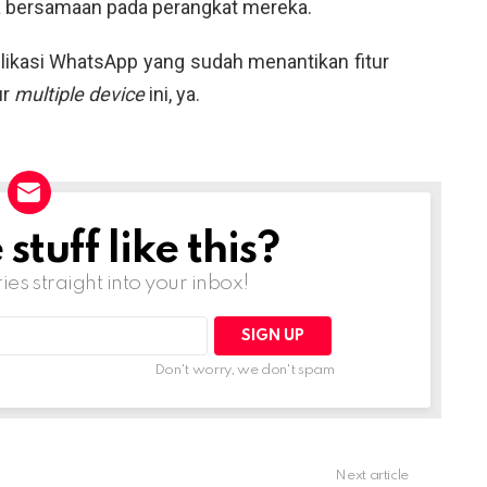
 bersamaan pada perangkat mereka.
likasi WhatsApp yang sudah menantikan fitur
ur
multiple device
ini, ya.
tuff like this?
ries straight into your inbox!
Don't worry, we don't spam
Next article