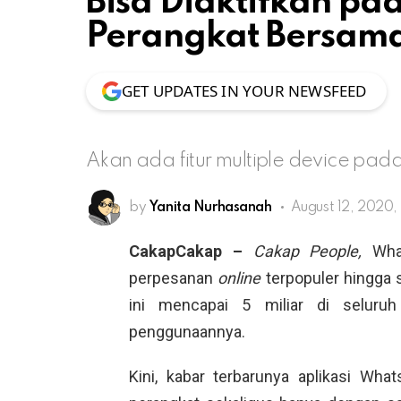
Bisa Diaktifkan p
Perangkat Bersam
GET UPDATES IN YOUR NEWSFEED
Akan ada fitur multiple device pa
by
Yanita Nurhasanah
August 12, 2020,
CakapCakap –
Cakap People,
Wha
perpesanan
online
terpopuler hingga s
ini mencapai 5 miliar di seluruh
penggunaannya.
Kini, kabar terbarunya aplikasi Wh