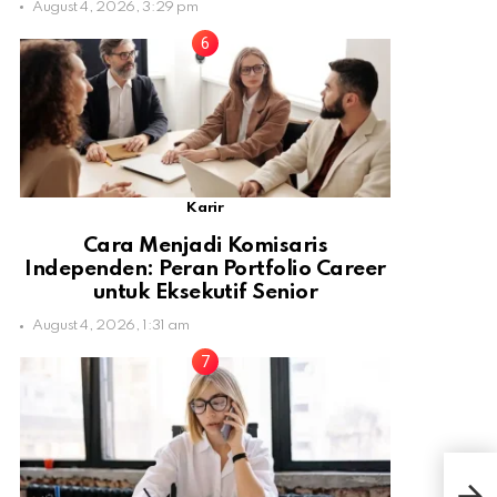
August 4, 2026, 3:29 pm
Karir
Cara Menjadi Komisaris
Independen: Peran Portfolio Career
untuk Eksekutif Senior
August 4, 2026, 1:31 am
Tol
Rum