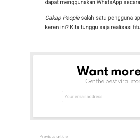
dapat menggunakan WhatsApp secara
Cakap People
salah satu pengguna ap
keren ini? Kita tunggu saja realisasi fit
Want more s
NEWSLETTER
Get the best viral sto
Email
address:
Previous article
See