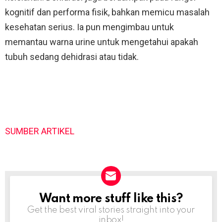
kognitif dan performa fisik, bahkan memicu masalah
kesehatan serius. Ia pun mengimbau untuk
memantau warna urine untuk mengetahui apakah
tubuh sedang dehidrasi atau tidak.
SUMBER ARTIKEL
Want more stuff like this?
NEWSLETTER
Get the best viral stories straight into your
inbox!