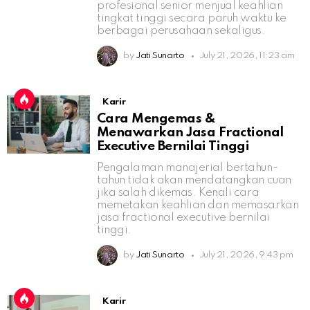
profesional senior menjual keahlian
tingkat tinggi secara paruh waktu ke
berbagai perusahaan sekaligus.
by
Jati Sunarto
July 21, 2026, 11:23 am
Karir
Cara Mengemas &
Menawarkan Jasa Fractional
Executive Bernilai Tinggi
Pengalaman manajerial bertahun-
tahun tidak akan mendatangkan cuan
jika salah dikemas. Kenali cara
memetakan keahlian dan memasarkan
jasa fractional executive bernilai
tinggi.
by
Jati Sunarto
July 21, 2026, 9:43 pm
Karir