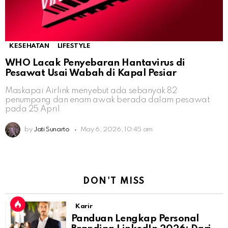
KESEHATAN
LIFESTYLE
WHO Lacak Penyebaran Hantavirus di
Pesawat Usai Wabah di Kapal Pesiar
Maskapai Airlink menyebut ada sebanyak 82
penumpang dan enam awak berada dalam pesawat
pada 25 April
by
Jati Sunarto
May 6, 2026, 10:45 am
DON'T MISS
Karir
Panduan Lengkap Personal