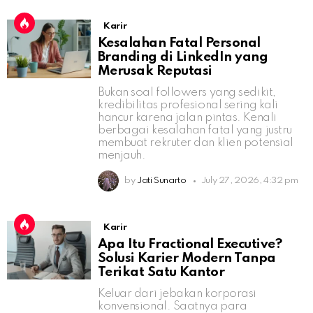
Karir
Kesalahan Fatal Personal
Branding di LinkedIn yang
Merusak Reputasi
Bukan soal followers yang sedikit,
kredibilitas profesional sering kali
hancur karena jalan pintas. Kenali
berbagai kesalahan fatal yang justru
membuat rekruter dan klien potensial
menjauh.
by
Jati Sunarto
July 27, 2026, 4:32 pm
Karir
Apa Itu Fractional Executive?
Solusi Karier Modern Tanpa
Terikat Satu Kantor
Keluar dari jebakan korporasi
konvensional. Saatnya para