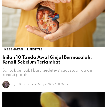
KESEHATAN
LIFESTYLE
Inilah 10 Tanda Awal Ginjal Bermasalah,
Kenali Sebelum Terlambat
Banyak penyakit baru terdeteksi saat sudah dalam
kondisi parah
by
Jati Sunarto
May 7, 2026, 8:06 am