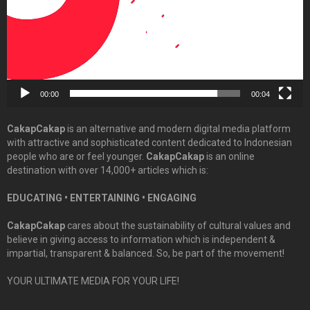
00:00
00:04
CakapCakap
is an alternative and modern digital media platform
with attractive and sophisticated content dedicated to Indonesian
people who are or feel younger.
CakapCakap
is an online
destination with over 14,000+ articles which is:
EDUCATING • ENTERTAINING • ENGAGING
CakapCakap
cares about the sustainability of cultural values and
believe in giving access to information which is independent &
impartial, transparent & balanced. So, be part of the movement!
YOUR ULTIMATE MEDIA FOR YOUR LIFE!