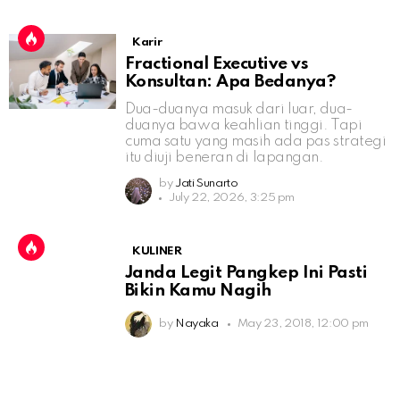
Karir
Fractional Executive vs
Konsultan: Apa Bedanya?
Dua-duanya masuk dari luar, dua-
duanya bawa keahlian tinggi. Tapi
cuma satu yang masih ada pas strategi
itu diuji beneran di lapangan.
by
Jati Sunarto
July 22, 2026, 3:25 pm
KULINER
Janda Legit Pangkep Ini Pasti
Bikin Kamu Nagih
by
Nayaka
May 23, 2018, 12:00 pm