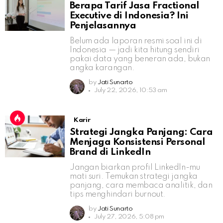
Berapa Tarif Jasa Fractional
Executive di Indonesia? Ini
Penjelasannya
Belum ada laporan resmi soal ini di
Indonesia — jadi kita hitung sendiri
pakai data yang beneran ada, bukan
angka karangan.
by
Jati Sunarto
July 22, 2026, 10:53 am
Karir
Strategi Jangka Panjang: Cara
Menjaga Konsistensi Personal
Brand di LinkedIn
Jangan biarkan profil LinkedIn-mu
mati suri. Temukan strategi jangka
panjang, cara membaca analitik, dan
tips menghindari burnout.
by
Jati Sunarto
July 27, 2026, 5:08 pm