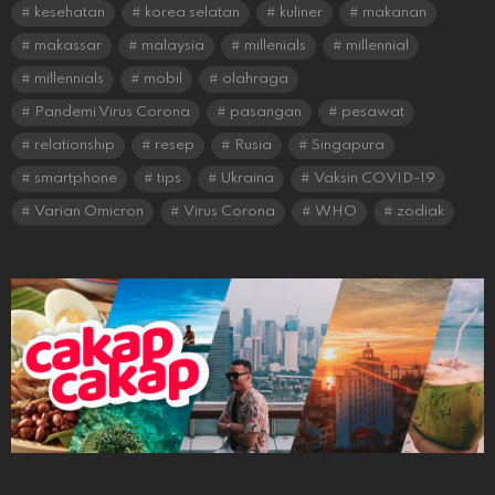
kesehatan
korea selatan
kuliner
makanan
makassar
malaysia
millenials
millennial
millennials
mobil
olahraga
Pandemi Virus Corona
pasangan
pesawat
relationship
resep
Rusia
Singapura
smartphone
tips
Ukraina
Vaksin COVID-19
Varian Omicron
Virus Corona
WHO
zodiak