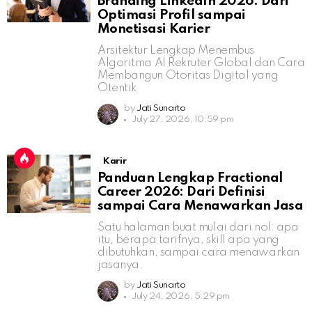
Branding LinkedIn 2026: Dari
Optimasi Profil sampai
Monetisasi Karier
Arsitektur Lengkap Menembus
Algoritma AI Rekruter Global dan Cara
Membangun Otoritas Digital yang
Otentik
by
Jati Sunarto
July 27, 2026, 10:59 pm
Karir
Panduan Lengkap Fractional
Career 2026: Dari Definisi
sampai Cara Menawarkan Jasa
Satu halaman buat mulai dari nol: apa
itu, berapa tarifnya, skill apa yang
dibutuhkan, sampai cara menawarkan
jasanya.
by
Jati Sunarto
July 24, 2026, 5:29 pm