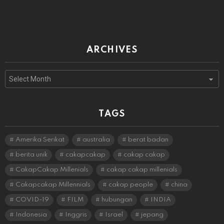
ARCHIVES
Archives
TAGS
Amerika Serikat
australia
berat badan
berita unik
cakapcakap
cakap cakap
CakapCakap Millenials
cakap cakap millenials
Cakapcakap Millennials
cakap people
china
COVID-19
FILM
hubungan
INDIA
Indonesia
Inggris
Israel
jepang