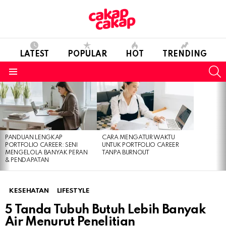
LATEST
POPULAR
HOT
TRENDING
S
Menu
LATEST
STORIES
PANDUAN LENGKAP
CARA MENGATUR WAKTU
PORTFOLIO CAREER: SENI
UNTUK PORTFOLIO CAREER
MENGELOLA BANYAK PERAN
TANPA BURNOUT
& PENDAPATAN
KESEHATAN
LIFESTYLE
5 Tanda Tubuh Butuh Lebih Banyak
Air Menurut Penelitian