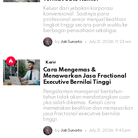
Keluar dari jebakan korporasi
konvensional. Saatnya para
profesional senior menjual keahlian
tingkat tinggi secara paruh waktu ke
berbagai perusahaan sekaligus.
by
Jati Sunarto
July 21, 2026, 11:23 am
Karir
Cara Mengemas &
Menawarkan Jasa Fractional
Executive Bernilai Tinggi
Pengalaman manajerial bertahun-
tahun tidak akan mendatangkan cuan
jika salah dikemas. Kenali cara
memetakan keahlian dan memasarkan
jasa fractional executive bernilai
tinggi.
by
Jati Sunarto
July 21, 2026, 9:43 pm