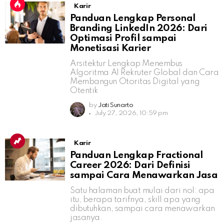
Karir
Panduan Lengkap Personal
Branding LinkedIn 2026: Dari
Optimasi Profil sampai
Monetisasi Karier
Arsitektur Lengkap Menembus
Algoritma AI Rekruter Global dan Cara
Membangun Otoritas Digital yang
Otentik
by
Jati Sunarto
July 27, 2026, 10:59 pm
Karir
Panduan Lengkap Fractional
Career 2026: Dari Definisi
sampai Cara Menawarkan Jasa
Satu halaman buat mulai dari nol: apa
itu, berapa tarifnya, skill apa yang
dibutuhkan, sampai cara menawarkan
jasanya.