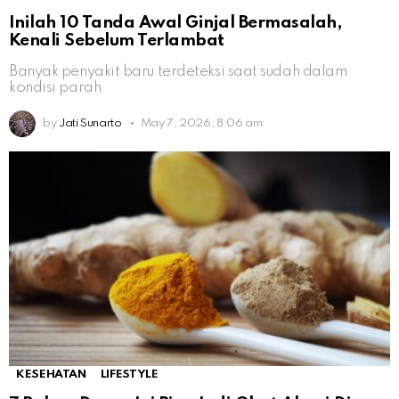
Inilah 10 Tanda Awal Ginjal Bermasalah,
Kenali Sebelum Terlambat
Banyak penyakit baru terdeteksi saat sudah dalam
kondisi parah
by
Jati Sunarto
May 7, 2026, 8:06 am
KESEHATAN
LIFESTYLE