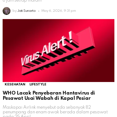
8 jam setiap malam
by
Jati Sunarto
May 6, 2026, 9:31 pm
KESEHATAN
LIFESTYLE
WHO Lacak Penyebaran Hantavirus di
Pesawat Usai Wabah di Kapal Pesiar
Maskapai Airlink menyebut ada sebanyak 82
penumpang dan enam awak berada dalam pesawat
pada 25 April