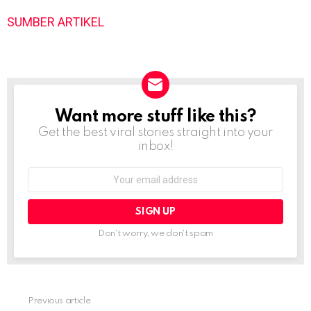
SUMBER ARTIKEL
Want more stuff like this?
NEWSLETTER
Get the best viral stories straight into your
inbox!
Email
address:
Don't worry, we don't spam
Previous article
See