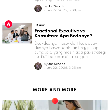
by
Jati Sunarto
July 27, 2026, 5:08 pm
Karir
Fractional Executive vs
Konsultan: Apa Bedanya?
Dua-duanya masuk dari luar, dua-
duanya bawa keahlian tinggi. Tapi
cuma satu yang masih ada pas strategi
itu diuji beneran di lapangan.
by
Jati Sunarto
July 22, 2026, 3:25 pm
MORE AND MORE