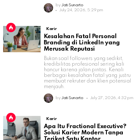
by
Jati Sunarto
July 24, 2026, 5:29 pm
Karir
Kesalahan Fatal Personal
Branding di LinkedIn yang
Merusak Reputasi
Bukan soal followers yang sedikit,
kredibilitas profesional sering kali
hancur karena jalan pintas. Kenali
berbagai kesalahan fatal yang justru
membuat rekruter dan klien potensial
menjauh.
by
Jati Sunarto
July 27, 2026, 4:32 pm
Karir
Apa Itu Fractional Executive?
Solusi Karier Modern Tanpa
Terikat Satu Kantor