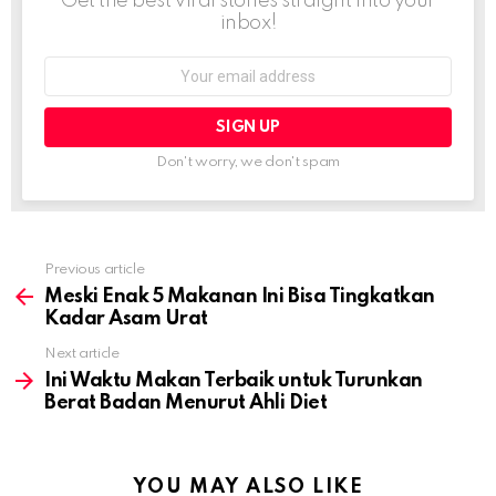
Get the best viral stories straight into your
inbox!
Email
address:
Don't worry, we don't spam
Previous article
See
more
Meski Enak 5 Makanan Ini Bisa Tingkatkan
Kadar Asam Urat
Next article
Ini Waktu Makan Terbaik untuk Turunkan
Berat Badan Menurut Ahli Diet
YOU MAY ALSO LIKE