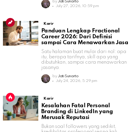
by
Jati Sunarto
July 27, 2026, 10:59 pm
Karir
Panduan Lengkap Fractional
Career 2026: Dari Definisi
sampai Cara Menawarkan Jasa
Satu halaman buat mulai dari nol: apa
itu, berapa tarifnya, skill apa yang
dibutuhkan, sampai cara menawarkan
jasanya.
by
Jati Sunarto
July 24, 2026, 5:29 pm
Karir
Kesalahan Fatal Personal
Branding di LinkedIn yang
Merusak Reputasi
Bukan soal followers yang sedikit,
kredibilitas profesional sering kali