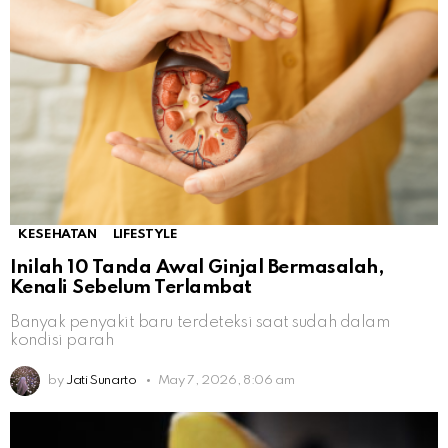
KESEHATAN
LIFESTYLE
Inilah 10 Tanda Awal Ginjal Bermasalah,
Kenali Sebelum Terlambat
Banyak penyakit baru terdeteksi saat sudah dalam
kondisi parah
by
Jati Sunarto
May 7, 2026, 8:06 am