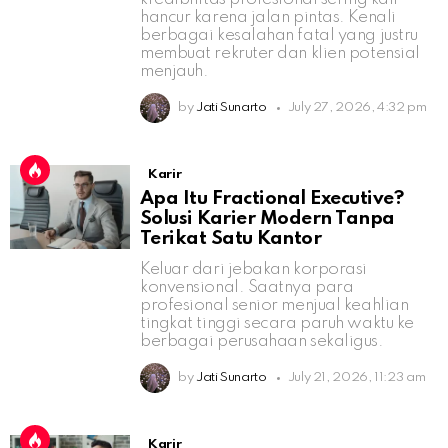
hancur karena jalan pintas. Kenali
berbagai kesalahan fatal yang justru
membuat rekruter dan klien potensial
menjauh.
by
Jati Sunarto
July 27, 2026, 4:32 pm
Karir
Apa Itu Fractional Executive?
Solusi Karier Modern Tanpa
Terikat Satu Kantor
Keluar dari jebakan korporasi
konvensional. Saatnya para
profesional senior menjual keahlian
tingkat tinggi secara paruh waktu ke
berbagai perusahaan sekaligus.
by
Jati Sunarto
July 21, 2026, 11:23 am
Karir