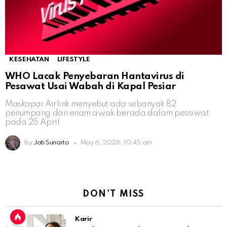
KESEHATAN
LIFESTYLE
WHO Lacak Penyebaran Hantavirus di
Pesawat Usai Wabah di Kapal Pesiar
Maskapai Airlink menyebut ada sebanyak 82
penumpang dan enam awak berada dalam pesawat
pada 25 April
by
Jati Sunarto
May 6, 2026, 10:45 am
DON'T MISS
Karir