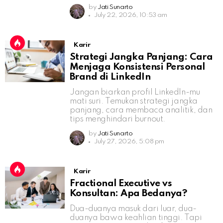
by
Jati Sunarto
July 22, 2026, 10:53 am
Karir
Strategi Jangka Panjang: Cara
Menjaga Konsistensi Personal
Brand di LinkedIn
Jangan biarkan profil LinkedIn-mu
mati suri. Temukan strategi jangka
panjang, cara membaca analitik, dan
tips menghindari burnout.
by
Jati Sunarto
July 27, 2026, 5:08 pm
Karir
Fractional Executive vs
Konsultan: Apa Bedanya?
Dua-duanya masuk dari luar, dua-
duanya bawa keahlian tinggi. Tapi