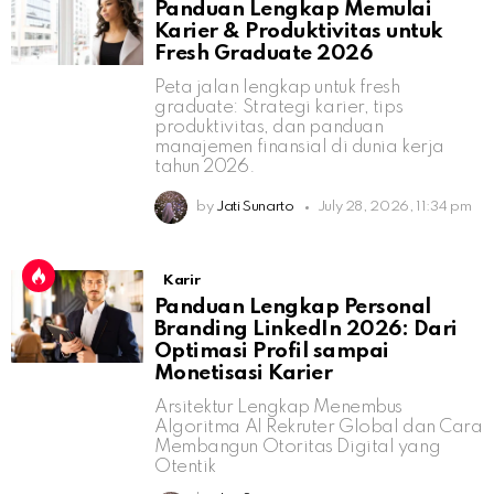
Panduan Lengkap Memulai
Karier & Produktivitas untuk
Fresh Graduate 2026
Peta jalan lengkap untuk fresh
graduate: Strategi karier, tips
produktivitas, dan panduan
manajemen finansial di dunia kerja
tahun 2026.
by
Jati Sunarto
July 28, 2026, 11:34 pm
Karir
Panduan Lengkap Personal
Branding LinkedIn 2026: Dari
Optimasi Profil sampai
Monetisasi Karier
Arsitektur Lengkap Menembus
Algoritma AI Rekruter Global dan Cara
Membangun Otoritas Digital yang
Otentik