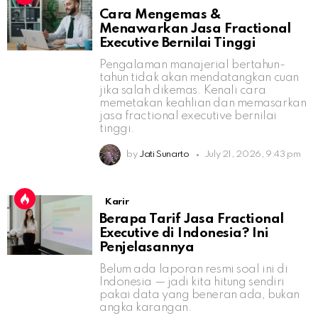
Cara Mengemas &
Menawarkan Jasa Fractional
Executive Bernilai Tinggi
Pengalaman manajerial bertahun-
tahun tidak akan mendatangkan cuan
jika salah dikemas. Kenali cara
memetakan keahlian dan memasarkan
jasa fractional executive bernilai
tinggi.
by
Jati Sunarto
July 21, 2026, 9:43 pm
Karir
Berapa Tarif Jasa Fractional
Executive di Indonesia? Ini
Penjelasannya
Belum ada laporan resmi soal ini di
Indonesia — jadi kita hitung sendiri
pakai data yang beneran ada, bukan
angka karangan.