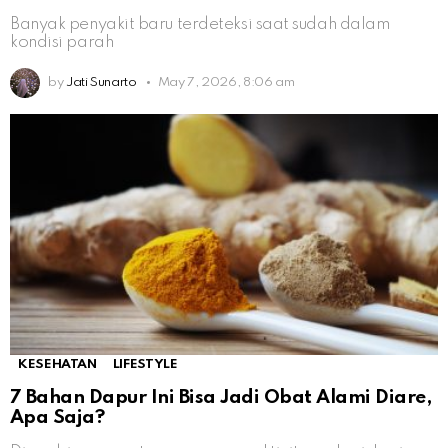
Banyak penyakit baru terdeteksi saat sudah dalam
kondisi parah
by
Jati Sunarto
May 7, 2026, 8:06 am
KESEHATAN
LIFESTYLE
7 Bahan Dapur Ini Bisa Jadi Obat Alami Diare,
Apa Saja?