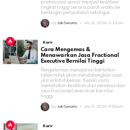
profesional senior menjual keahlian
tingkat tinggi secara paruh waktu ke
berbagai perusahaan sekaligus.
by
Jati Sunarto
July 21, 2026, 11:23 am
Karir
Cara Mengemas &
Menawarkan Jasa Fractional
Executive Bernilai Tinggi
Pengalaman manajerial bertahun-
tahun tidak akan mendatangkan cuan
jika salah dikemas. Kenali cara
memetakan keahlian dan memasarkan
jasa fractional executive bernilai
tinggi.
by
Jati Sunarto
July 21, 2026, 9:43 pm
Karir