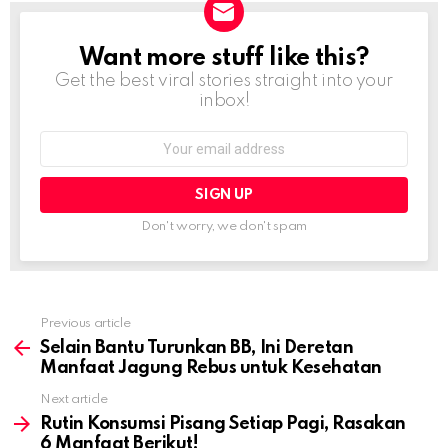
Want more stuff like this?
NEWSLETTER
Get the best viral stories straight into your
inbox!
Email
address:
Don't worry, we don't spam
Previous article
See
more
Selain Bantu Turunkan BB, Ini Deretan
Manfaat Jagung Rebus untuk Kesehatan
Next article
Rutin Konsumsi Pisang Setiap Pagi, Rasakan
6 Manfaat Berikut!