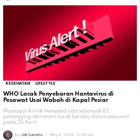
KESEHATAN
LIFESTYLE
WHO Lacak Penyebaran Hantavirus di
Pesawat Usai Wabah di Kapal Pesiar
Maskapai Airlink menyebut ada sebanyak 82
penumpang dan enam awak berada dalam pesawat
pada 25 April
by
Jati Sunarto
May 6, 2026, 10:45 am