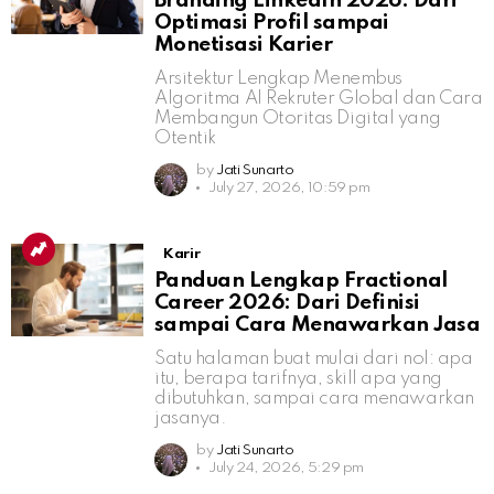
Branding LinkedIn 2026: Dari
Optimasi Profil sampai
Monetisasi Karier
Arsitektur Lengkap Menembus
Algoritma AI Rekruter Global dan Cara
Membangun Otoritas Digital yang
Otentik
by
Jati Sunarto
July 27, 2026, 10:59 pm
Karir
Panduan Lengkap Fractional
Career 2026: Dari Definisi
sampai Cara Menawarkan Jasa
Satu halaman buat mulai dari nol: apa
itu, berapa tarifnya, skill apa yang
dibutuhkan, sampai cara menawarkan
jasanya.
by
Jati Sunarto
July 24, 2026, 5:29 pm