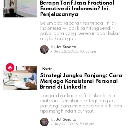
Berapa Tarif Jasa Fractional
Executive di Indonesia? Ini
Penjelasannya
Belum ada laporan resmi soal ini di
Indonesia — jadi kita hitung sendiri
pakai data yang beneran ada, bukan
angka karangan.
by
Jati Sunarto
July 22, 2026, 10:53 am
Karir
Strategi Jangka Panjang: Cara
Menjaga Konsistensi Personal
Brand di LinkedIn
Jangan biarkan profil LinkedIn-mu
mati suri. Temukan strategi jangka
panjang, cara membaca analitik, dan
tips menghindari burnout.
by
Jati Sunarto
July 27, 2026, 5:08 pm