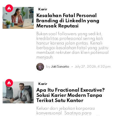
Karir
Kesalahan Fatal Personal
Branding di LinkedIn yang
Merusak Reputasi
Bukan soal followers yang sedikit,
kredibilitas profesional sering kali
hancur karena jalan pintas. Kenali
berbagai kesalahan fatal yang justru
membuat rekruter dan klien potensial
menjauh.
by
Jati Sunarto
July 27, 2026, 4:32 pm
Karir
Apa Itu Fractional Executive?
Solusi Karier Modern Tanpa
Terikat Satu Kantor
Keluar dari jebakan korporasi
konvensional. Saatnya para