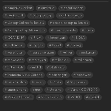
Amerika Serikat
australia
berat badan
berita unik
cakapcakap
cakap cakap
CakapCakap Millenials
cakap cakap millenials
Cakapcakap Millennials
cakap people
china
COVID-19
FILM
hubungan
INDIA
Indonesia
Inggris
Israel
jepang
kesehatan
korea selatan
kuliner
makanan
makassar
malaysia
millenials
millennial
millennials
mobil
olahraga
Pandemi Virus Corona
pasangan
pesawat
relationship
resep
Rusia
Singapura
smartphone
tips
Ukraina
Vaksin COVID-19
Varian Omicron
Virus Corona
WHO
zodiak