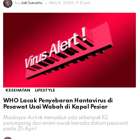
by
Jati Sunarto
May 6, 2026, 9:31 pm
KESEHATAN
LIFESTYLE
WHO Lacak Penyebaran Hantavirus di
Pesawat Usai Wabah di Kapal Pesiar
Maskapai Airlink menyebut ada sebanyak 82
penumpang dan enam awak berada dalam pesawat
pada 25 April