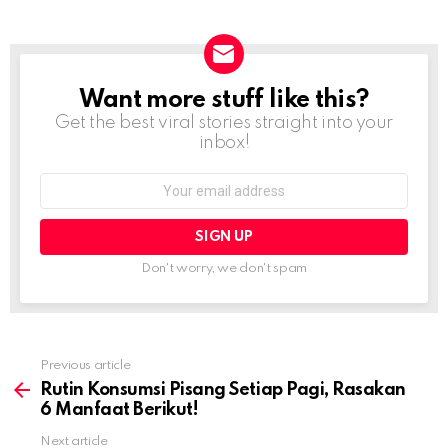
Want more stuff like this?
NEWSLETTER
Get the best viral stories straight into your
inbox!
Email
address:
Don't worry, we don't spam
Previous article
See
more
Rutin Konsumsi Pisang Setiap Pagi, Rasakan
6 Manfaat Berikut!
Next article