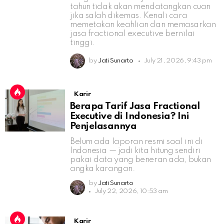
tahun tidak akan mendatangkan cuan
jika salah dikemas. Kenali cara
memetakan keahlian dan memasarkan
jasa fractional executive bernilai
tinggi.
by
Jati Sunarto
July 21, 2026, 9:43 pm
Karir
Berapa Tarif Jasa Fractional
Executive di Indonesia? Ini
Penjelasannya
Belum ada laporan resmi soal ini di
Indonesia — jadi kita hitung sendiri
pakai data yang beneran ada, bukan
angka karangan.
by
Jati Sunarto
July 22, 2026, 10:53 am
Karir