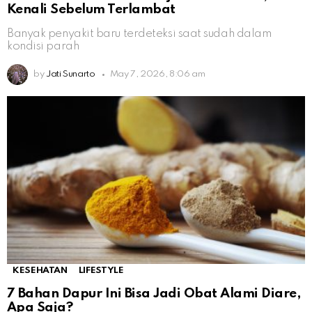
Kenali Sebelum Terlambat
Banyak penyakit baru terdeteksi saat sudah dalam
kondisi parah
by
Jati Sunarto
May 7, 2026, 8:06 am
KESEHATAN
LIFESTYLE
7 Bahan Dapur Ini Bisa Jadi Obat Alami Diare,
Apa Saja?