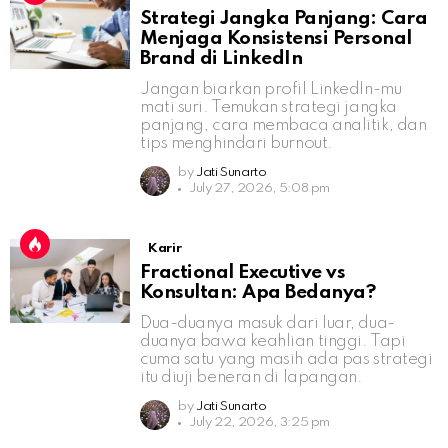
Strategi Jangka Panjang: Cara
Menjaga Konsistensi Personal
Brand di LinkedIn
Jangan biarkan profil LinkedIn-mu
mati suri. Temukan strategi jangka
panjang, cara membaca analitik, dan
tips menghindari burnout.
by
Jati Sunarto
July 27, 2026, 5:08 pm
Karir
Fractional Executive vs
Konsultan: Apa Bedanya?
Dua-duanya masuk dari luar, dua-
duanya bawa keahlian tinggi. Tapi
cuma satu yang masih ada pas strategi
itu diuji beneran di lapangan.
by
Jati Sunarto
July 22, 2026, 3:25 pm