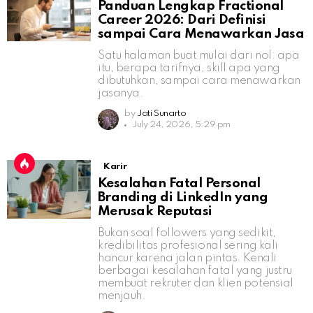
Panduan Lengkap Fractional
Career 2026: Dari Definisi
sampai Cara Menawarkan Jasa
Satu halaman buat mulai dari nol: apa
itu, berapa tarifnya, skill apa yang
dibutuhkan, sampai cara menawarkan
jasanya.
by
Jati Sunarto
July 24, 2026, 5:29 pm
Karir
Kesalahan Fatal Personal
Branding di LinkedIn yang
Merusak Reputasi
Bukan soal followers yang sedikit,
kredibilitas profesional sering kali
hancur karena jalan pintas. Kenali
berbagai kesalahan fatal yang justru
membuat rekruter dan klien potensial
menjauh.