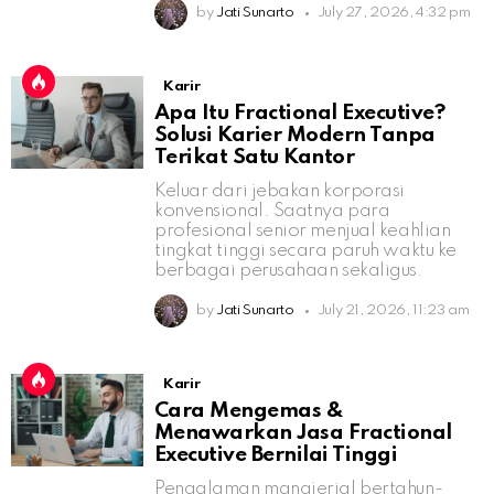
by
Jati Sunarto
July 27, 2026, 4:32 pm
Karir
Apa Itu Fractional Executive?
Solusi Karier Modern Tanpa
Terikat Satu Kantor
Keluar dari jebakan korporasi
konvensional. Saatnya para
profesional senior menjual keahlian
tingkat tinggi secara paruh waktu ke
berbagai perusahaan sekaligus.
by
Jati Sunarto
July 21, 2026, 11:23 am
Karir
Cara Mengemas &
Menawarkan Jasa Fractional
Executive Bernilai Tinggi
Pengalaman manajerial bertahun-