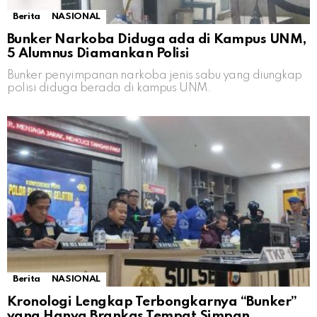
Berita
NASIONAL
Bunker Narkoba Diduga ada di Kampus UNM,
5 Alumnus Diamankan Polisi
Bunker penyimpanan narkoba jenis sabu yang diungkap
polisi diduga berada di kampus UNM.
Berita
NASIONAL
Kronologi Lengkap Terbongkarnya “Bunker”
yang Hanya Brankas Tempat Simpan