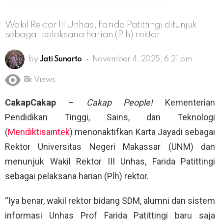
Wakil Rektor III Unhas, Farida Patittingi ditunjuk
sebagai pelaksana harian (Plh) rektor
by
Jati Sunarto
November 4, 2025, 6:21 pm
8k
Views
CakapCakap
–
Cakap People!
Kementerian
Pendidikan Tinggi, Sains, dan Teknologi
(
Mendiktisaintek
) menonaktifkan Karta Jayadi sebagai
Rektor Universitas Negeri Makassar (UNM) dan
menunjuk Wakil Rektor III Unhas, Farida Patittingi
sebagai pelaksana harian (Plh) rektor.
“Iya benar, wakil rektor bidang SDM, alumni dan sistem
informasi Unhas Prof Farida Patittingi baru saja