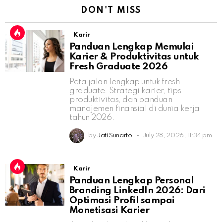
DON'T MISS
Karir
Panduan Lengkap Memulai
Karier & Produktivitas untuk
Fresh Graduate 2026
Peta jalan lengkap untuk fresh
graduate: Strategi karier, tips
produktivitas, dan panduan
manajemen finansial di dunia kerja
tahun 2026.
by
Jati Sunarto
July 28, 2026, 11:34 pm
Karir
Panduan Lengkap Personal
Branding LinkedIn 2026: Dari
Optimasi Profil sampai
Monetisasi Karier