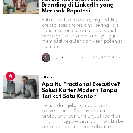
Branding di LinkedIn yang
Merusak Reputasi
Bukan soal followers yang sedikit,
kredibilitas profesional sering kali
hancur karena jalan pintas. Kenali
berbagai kesalahan fatal yang justru
membuat rekruter dan klien potensial
menjauh.
by
Jati Sunarto
July 27, 2026, 4:32 pm
Karir
Apa Itu Fractional Executive?
Solusi Karier Modern Tanpa
Terikat Satu Kantor
Keluar dari jebakan korporasi
konvensional. Saatnya para
profesional senior menjual keahlian
tingkat tinggi secara paruh waktu ke
berbagai perusahaan sekaligus.