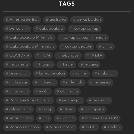
TAGS
Amerika Serikat
australia
berat badan
berita unik
cakapcakap
cakap cakap
CakapCakap Millenials
cakap cakap millenials
Cakapcakap Millennials
cakap people
china
COVID-19
FILM
hubungan
INDIA
Indonesia
Inggris
Israel
jepang
kesehatan
korea selatan
kuliner
makanan
makassar
malaysia
millenials
millennial
millennials
mobil
olahraga
Pandemi Virus Corona
pasangan
pesawat
relationship
resep
Rusia
Singapura
smartphone
tips
Ukraina
Vaksin COVID-19
Varian Omicron
Virus Corona
WHO
zodiak