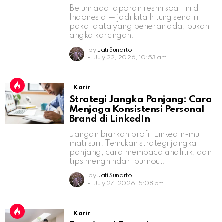
Belum ada laporan resmi soal ini di
Indonesia — jadi kita hitung sendiri
pakai data yang beneran ada, bukan
angka karangan.
by
Jati Sunarto
July 22, 2026, 10:53 am
Karir
Strategi Jangka Panjang: Cara
Menjaga Konsistensi Personal
Brand di LinkedIn
Jangan biarkan profil LinkedIn-mu
mati suri. Temukan strategi jangka
panjang, cara membaca analitik, dan
tips menghindari burnout.
by
Jati Sunarto
July 27, 2026, 5:08 pm
Karir