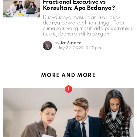
Fractional Executive vs
Konsultan: Apa Bedanya?
Dua-duanya masuk dari luar, dua-
duanya bawa keahlian tinggi. Tapi
cuma satu yang masih ada pas strategi
itu diuji beneran di lapangan.
by
Jati Sunarto
July 22, 2026, 3:25 pm
MORE AND MORE