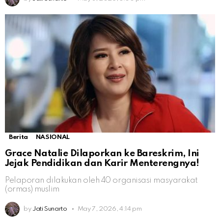
Berita
NASIONAL
Grace Natalie Dilaporkan ke Bareskrim, Ini
Jejak Pendidikan dan Karir Menterengnya!
Pelaporan dilakukan oleh 40 organisasi masyarakat
(ormas) muslim
by
Jati Sunarto
May 7, 2026, 4:14 pm