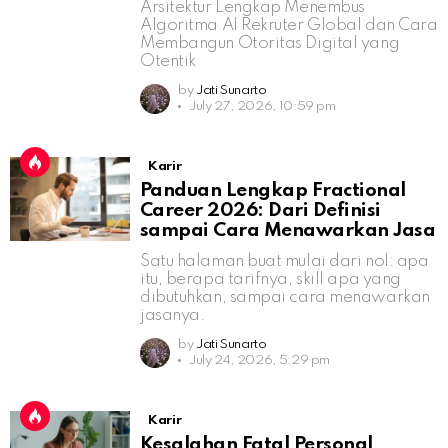
Arsitektur Lengkap Menembus
Algoritma AI Rekruter Global dan Cara
Membangun Otoritas Digital yang
Otentik
by
Jati Sunarto
July 27, 2026, 10:59 pm
Karir
Panduan Lengkap Fractional
Career 2026: Dari Definisi
sampai Cara Menawarkan Jasa
Satu halaman buat mulai dari nol: apa
itu, berapa tarifnya, skill apa yang
dibutuhkan, sampai cara menawarkan
jasanya.
by
Jati Sunarto
July 24, 2026, 5:29 pm
Karir
Kesalahan Fatal Personal