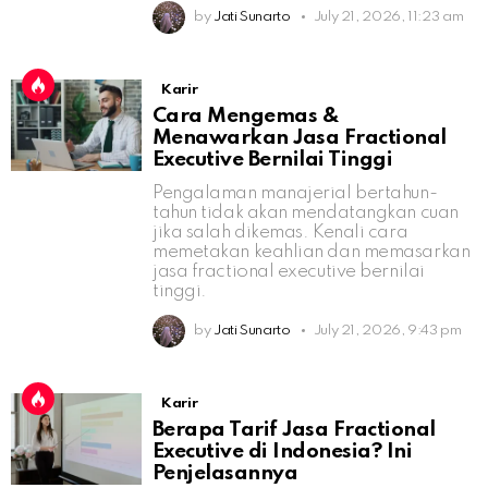
by
Jati Sunarto
July 21, 2026, 11:23 am
Karir
Cara Mengemas &
Menawarkan Jasa Fractional
Executive Bernilai Tinggi
Pengalaman manajerial bertahun-
tahun tidak akan mendatangkan cuan
jika salah dikemas. Kenali cara
memetakan keahlian dan memasarkan
jasa fractional executive bernilai
tinggi.
by
Jati Sunarto
July 21, 2026, 9:43 pm
Karir
Berapa Tarif Jasa Fractional
Executive di Indonesia? Ini
Penjelasannya